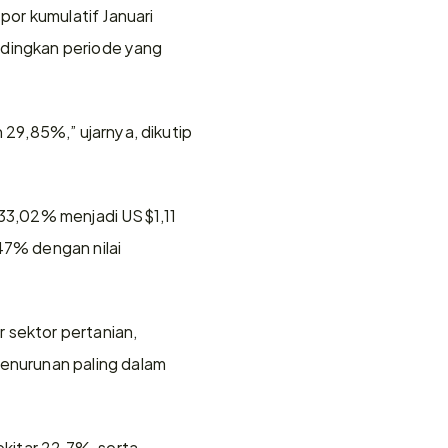
or kumulatif Januari 
ndingkan periode yang 
9,85%,” ujarnya, dikutip 
33,02% menjadi US$1,11 
47% dengan nilai 
 sektor pertanian, 
nurunan paling dalam 
itar 22,7%, serta 