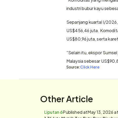
industri bubur kayu sebesa
Sepanjang kuartal I/2026,
US$456,46 juta. Komoditas
US$80,96 juta, serta karet
“Selain itu, ekspor Sumsel 
Malaysia sebesar US$90,8
Source:
Click Here
Other Article
Liputan 6
Published at
May 13, 2026 a
1,76 Juta Metrik Ton Batu Bara Diseba