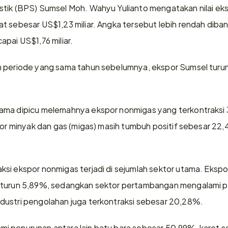
tik (BPS) Sumsel Moh. Wahyu Yulianto mengatakan nilai eksp
t sebesar US$1,23 miliar. Angka tersebut lebih rendah diba
pai US$1,76 miliar.
 periode yang sama tahun sebelumnya, ekspor Sumsel turun 2
ama dipicu melemahnya ekspor nonmigas yang terkontraksi 
por minyak dan gas (migas) masih tumbuh positif sebesar 22,
 
si ekspor nonmigas terjadi di sejumlah sektor utama. Ekspor
 turun 5,89%, sedangkan sektor pertambangan mengalami pe
dustri pengolahan juga terkontraksi sebesar 20,28%.
 penurunan antara lain batu bara sebesar 50,99%, karet sek