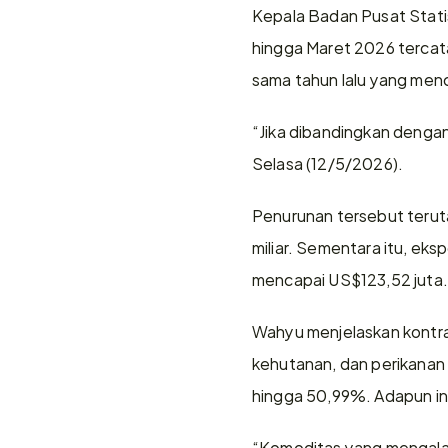
Kepala Badan Pusat Statis
hingga Maret 2026 tercata
sama tahun lalu yang menca
“Jika dibandingkan dengan
Selasa (12/5/2026). 
Penurunan tersebut terut
miliar. Sementara itu, eks
mencapai US$123,52 juta.
Wahyu menjelaskan kontrak
kehutanan, dan perikanan
hingga 50,99%. Adapun in
“Komoditas yang mengalami