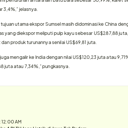
r 3,4%,” jelasnya.  
 tujuan utama ekspor Sumsel masih didominasi ke China denga
 yang diekspor meliputi pulp kayu sebesar US$287,88 juta, b
 dan produk turunannya senilai US$69,81 juta. 
juga mengalir ke India dengan nilai US$120,23 juta atau 9,71% 
8 juta atau 7,34%,” pungkasnya. 
t 12:00 AM
r ke 4 PLTU Jaga Listrik di Jawa Tak Padam