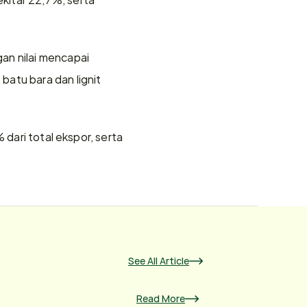
n nilai mencapai 
atu bara dan lignit 
dari total ekspor, serta 
See All Article
Read More