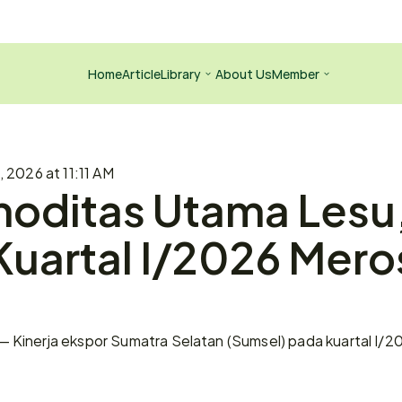
Home
Article
Library
About Us
Member
, 2026 at 11:11 AM
oditas Utama Lesu,
uartal I/2026 Meros
Kinerja ekspor Sumatra Selatan (Sumsel) pada kuartal I/2