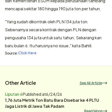
dari Kementerian ESDM kepada perusahaan tambang 
mencapai sekitar 180 hingga 190 juta ton per tahun.
"Yang sudah dikontrak oleh PLN 134 juta ton. 
Sebenarnya secara kontrak dengan PLN dengan 
pengusaha 134 juta untuk satu tahun. Sekarang kan 
baru bulan 6. Itu harusnya no issue," kata Bahlil.
Click Here
Source:
Other Article
See All Article
Liputan 6
Published at
6/24/26
1,76 Juta Metrik Ton Batu Bara Disebar ke 4 PLTU
Jaga Listrik di Jawa Tak Padam
Read More