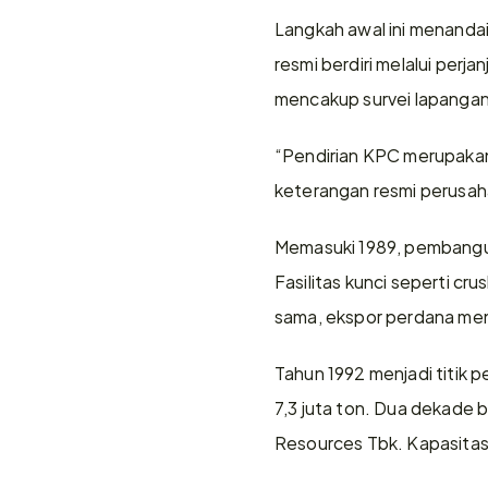
Langkah awal ini menandai
resmi berdiri melalui perja
mencakup survei lapangan 
“Pendirian KPC merupakan 
keterangan resmi perusah
Memasuki 1989, pembanguna
Fasilitas kunci seperti cr
sama, ekspor perdana meng
Tahun 1992 menjadi titik p
7,3 juta ton. Dua dekade b
Resources Tbk. Kapasitas p