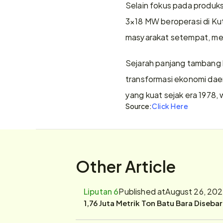
Selain fokus pada produks
3×18 MW beroperasi di Kut
masyarakat setempat, memp
Sejarah panjang tambang b
transformasi ekonomi daer
yang kuat sejak era 1978, 
Source:
Click Here
Other Article
Liputan 6
Published at
August 26, 202
1,76 Juta Metrik Ton Batu Bara Diseba