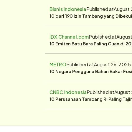
Bisnis Indonesia
Published at
August 
10 dari 190 Izin Tambang yang Dibek
IDX Channel.com
Published at
August
10 Emiten Batu Bara Paling Cuan di 20
METRO
Published at
August 26, 2025
10 Negara Pengguna Bahan Bakar Fosil
CNBC Indonesia
Published at
August 
10 Perusahaan Tambang RI Paling Taji