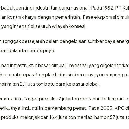
 babak penting industri tambang nasional. Pada 1982, PT Kal
njian kontrak karya dengan pemerintah. Fase eksplorasi dimula
yang intensif di seluruh wilayah konsesi.
tonggak bersejarah dalam pengelolaan sumber daya energi I
aan dalam laman arsipnya.
n infrastruktur besar dimulai. Investasi yang digelontorka
usher, coal preparation plant, dan sistem conveyor rampung pa
irimkan 2,1 juta ton batu bara ke pasar global.
embuktian. Target produksi 7 juta ton per tahun terlampaui, 
erikutnya, industri ini berkembang pesat. Pada 2003, KPC dia
roduksi melonjak dari 16,4 juta ton menjadi hampir 57 juta 