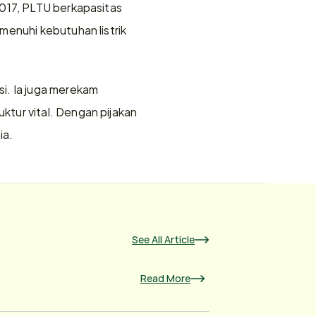
017, PLTU berkapasitas 
enuhi kebutuhan listrik 
i. Ia juga merekam 
tur vital. Dengan pijakan 
ia.
See All Article
Read More