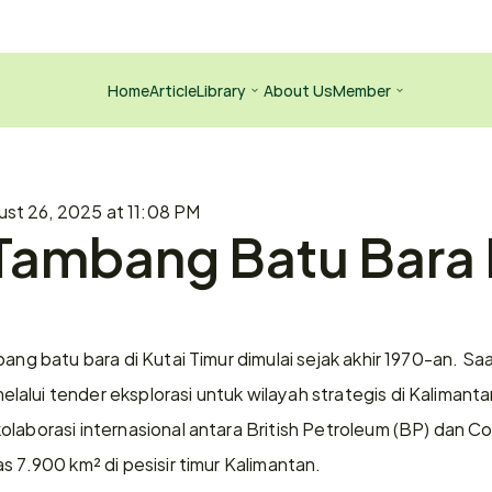
Home
Article
Library
About Us
Member
st 26, 2025 at 11:08 PM
Tambang Batu Bara K
bang batu bara di Kutai Timur dimulai sejak akhir 1970-an. Saa
lui tender eksplorasi untuk wilayah strategis di Kalimantan
laborasi internasional antara British Petroleum (BP) dan Conz
s 7.900 km² di pesisir timur Kalimantan.