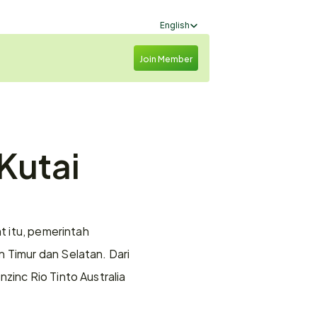
Select Language
English
Join Member
utai 
t itu, pemerintah 
 Timur dan Selatan. Dari 
inc Rio Tinto Australia 