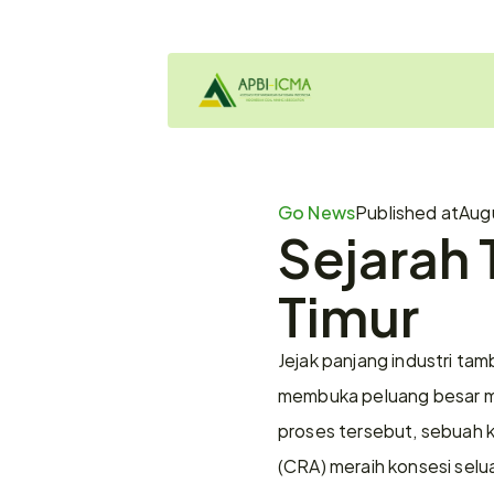
Go News
Published at
Augu
Sejarah 
Timur
Jejak panjang industri tam
membuka peluang besar mela
proses tersebut, sebuah ko
(CRA) meraih konsesi selua