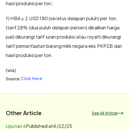
hasil produksi per ton;
f) HBA ≥ 2 USD 180 (seratus delapan puluh) per ton, 
(tarif 28% (dua puluh delapan persen) dikalikan harga 
jual) dikurangi tarif iuran produksi atau royalti dikurangi 
tarif pemanfaatan barang milik negara eks PKP2B dari 
hasil produksi per ton.
(wia)
Click Here
Source:
Other Article
See All Article
Liputan 6
Published at
4/22/25