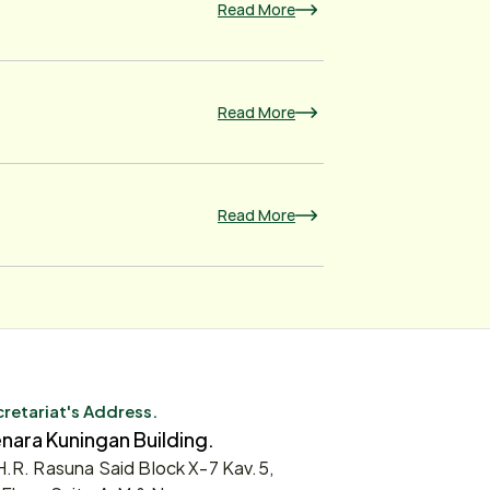
Read More
Read More
Read More
retariat's Address.
nara Kuningan Building.
 H.R. Rasuna Said Block X-7 Kav.5,