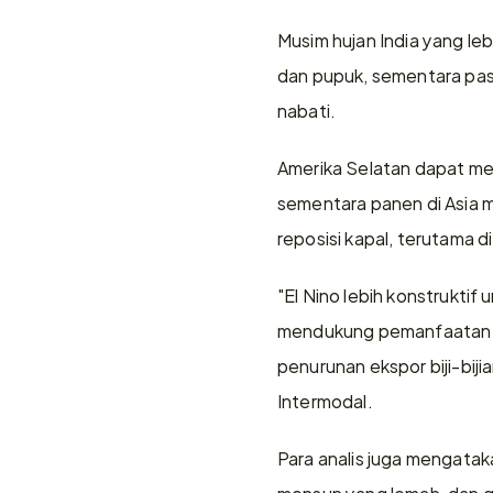
Musim hujan India yang leb
dan pupuk, sementara pas
nabati.
Amerika Selatan dapat mem
sementara panen di Asia 
reposisi kapal, terutama
"El Nino lebih konstruktif
mendukung pemanfaatan karg
penurunan ekspor biji-bijia
Intermodal.
Para analis juga mengataka
monsun yang lemah, dan ga