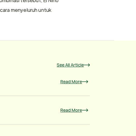
ecara menyeluruh untuk 
See All Article
Read More
Read More