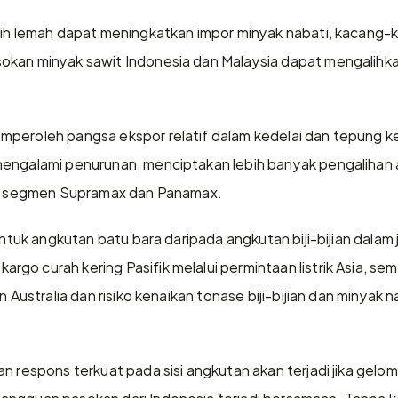
ih lemah dapat meningkatkan impor minyak nabati, kacang-kac
okan minyak sawit Indonesia dan Malaysia dapat mengalihk
peroleh pangsa ekspor relatif dalam kedelai dan tepung ked
mengalami penurunan, menciptakan lebih banyak pengalihan a
 di segmen Supramax dan Panamax.
 untuk angkutan batu bara daripada angkutan biji-bijian dalam 
o curah kering Pasifik melalui permintaan listrik Asia, sem
n Australia dan risiko kenaikan tonase biji-bijian dan minyak na
n respons terkuat pada sisi angkutan akan terjadi jika gelom
ngguan pasokan dari Indonesia terjadi bersamaan. Tanpa kom