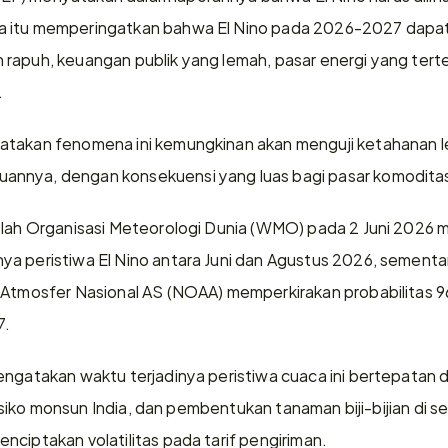
 itu memperingatkan bahwa El Nino pada 2026-2027 dapat
rapuh, keuangan publik yang lemah, pasar energi yang tert
.
atakan fenomena ini kemungkinan akan menguji ketahanan
nnya, dengan konsekuensi yang luas bagi pasar komoditas
elah Organisasi Meteorologi Dunia (WMO) pada 2 Juni 2026 m
a peristiwa El Nino antara Juni dan Agustus 2026, sementara 
 Atmosfer Nasional AS (NOAA) memperkirakan probabilitas 9
7.
engatakan waktu terjadinya peristiwa cuaca ini bertepatan 
 risiko monsun India, dan pembentukan tanaman biji-bijian di se
nciptakan volatilitas pada tarif pengiriman.