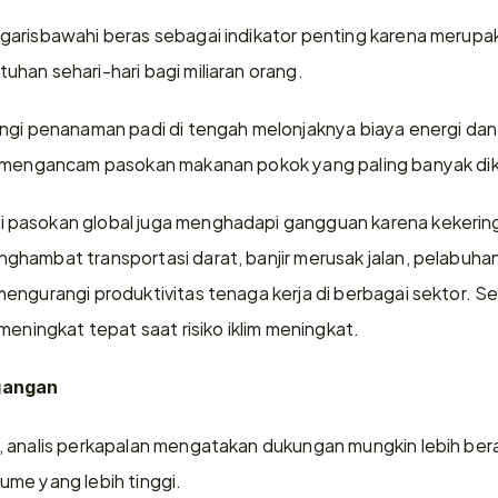
garisbawahi beras sebagai indikator penting karena merupa
han sehari-hari bagi miliaran orang.
ngi penanaman padi di tengah melonjaknya biaya energi dan 
o mengancam pasokan makanan pokok yang paling banyak dik
 pasokan global juga menghadapi gangguan karena kekerin
hambat transportasi darat, banjir merusak jalan, pelabuhan
engurangi produktivitas tenaga kerja di berbagai sektor. Se
meningkat tepat saat risiko iklim meningkat.
gangan
 analis perkapalan mengatakan dukungan mungkin lebih beras
me yang lebih tinggi.