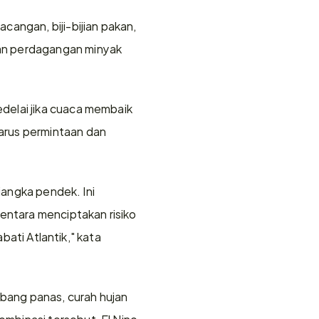
angan, biji-bijian pakan, 
an perdagangan minyak 
elai jika cuaca membaik 
rus permintaan dan 
jangka pendek. Ini 
entara menciptakan risiko 
bati Atlantik," kata 
bang panas, curah hujan 
binasi tersebut, El Nino 