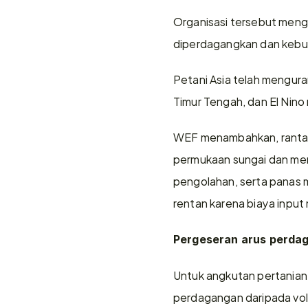
Organisasi tersebut meng
diperdagangkan dan kebutu
Petani Asia telah mengura
Timur Tengah, dan El Nin
WEF menambahkan, rantai
permukaan sungai dan meng
pengolahan, serta panas m
rentan karena biaya input 
Pergeseran arus perda
Untuk angkutan pertanian,
perdagangan daripada volu