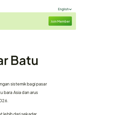
Select Language
English
Join Member
r Batu 
ngan sistemik bagi pasar 
 bara Asia dan arus 
2026.
lebih dari sekadar 