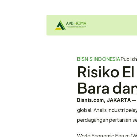
BISNIS INDONESIA
Publis
Risiko E
Bara dan
 —
Bisnis.com, JAKARTA
global. Analis industri p
perdagangan pertanian sei
World Economic Forum (WEF