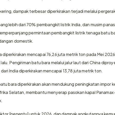
ering, dampak terbesar diperkirakan terjadi melalui pergerak
g lebih dari 70% pembangkit listrik India, dan musim panas 
 memperpanjang permintaan pembangkit listrik tenaga batu 
dangan domestik.
a diperkirakan mencapai 76,26 juta metrik ton pada Mei 2026,
 lalu. Pengiriman batu bara melalui jalur laut dari China dipr
 dari India diperkirakan mencapai 13,78 juta metrik ton.
tu bara diperkirakan akan mendukung peningkatan impor ke I
n Afrika Selatan, membantu menyerap pasokan kapal Panamax 
k.
faktor [penentu] untuk 2026, dan dampak angkutannya kemun