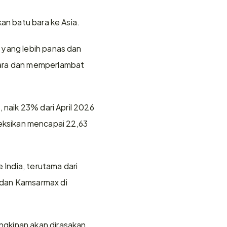
an batu bara ke Asia.
yang lebih panas dan 
bara dan memperlambat 
 naik 23% dari April 2026 
oyeksikan mencapai 22,63 
ndia, terutama dari 
dan Kamsarmax di 
gkinan akan dirasakan 