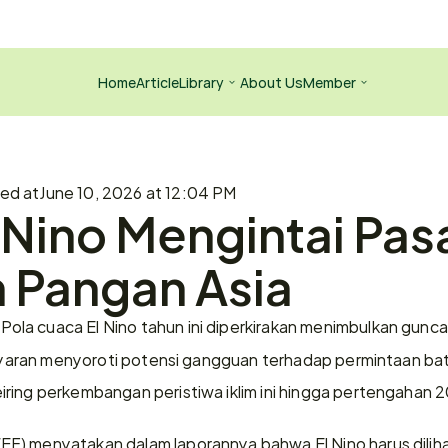
Home
Article
Library
About Us
Member
hed at
June 10, 2026 at 12:04 PM
l Nino Mengintai Pasa
 Pangan Asia
 Pola cuaca El Nino tahun ini diperkirakan menimbulkan gunca
elayaran menyoroti potensi gangguan terhadap permintaan batu
ring perkembangan peristiwa iklim ini hingga pertengahan 
) menyatakan dalam laporannya bahwa El Nino harus dilihat 