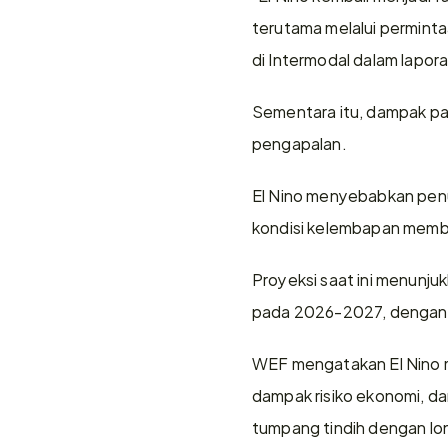
terutama melalui permintaa
di Intermodal dalam lapor
Sementara itu, dampak pa
pengapalan.
El Nino menyebabkan penur
kondisi kelembapan memba
Proyeksi saat ini menunju
pada 2026-2027, dengan ek
WEF mengatakan El Nino 
dampak risiko ekonomi, d
tumpang tindih dengan lon