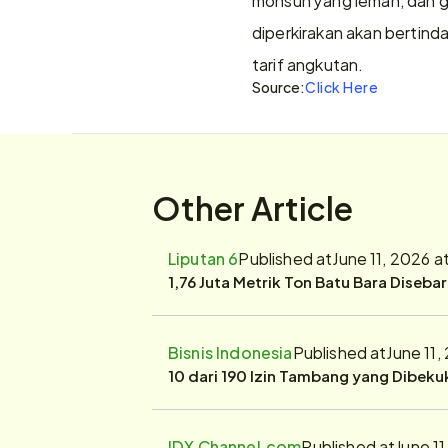
diperkirakan akan bertinda
tarif angkutan.
Source:
Click Here
Other Article
Liputan 6
Published at
June 11, 2026 a
1,76 Juta Metrik Ton Batu Bara Diseba
Bisnis Indonesia
Published at
June 11,
10 dari 190 Izin Tambang yang Dibek
IDX Channel.com
Published at
June 1