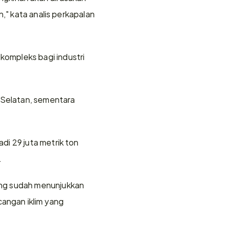
," kata analis perkapalan 
ompleks bagi industri 
 Selatan, sementara 
i 29 juta metrik ton 
.
g sudah menunjukkan 
ngan iklim yang 