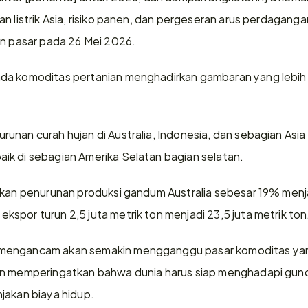
n listrik Asia, risiko panen, dan pergeseran arus perdagangan
an pasar pada 26 Mei 2026.
da komoditas pertanian menghadirkan gambaran yang lebih k
unan curah hujan di Australia, Indonesia, dan sebagian Asia
ik di sebagian Amerika Selatan bagian selatan.
kkan penurunan produksi gandum Australia sebesar 19% menjad
spor turun 2,5 juta metrik ton menjadi 23,5 juta metrik ton
mengancam akan semakin mengganggu pasar komoditas yan
an memperingatkan bahwa dunia harus siap menghadapi gunca
jakan biaya hidup.