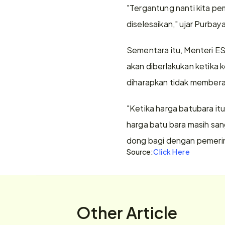
"Tergantung nanti kita pem
diselesaikan," ujar Purbay
Sementara itu, Menteri E
akan diberlakukan ketika 
diharapkan tidak membera
"Ketika harga batubara it
harga batu bara masih san
dong bagi dengan pemerint
Source:
Click Here
Other Article