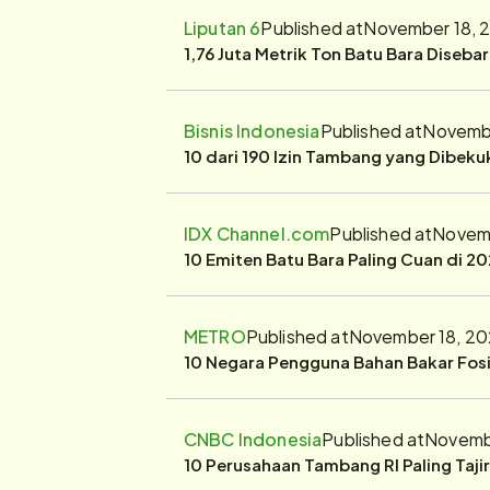
Liputan 6
Published at
November 18, 
1,76 Juta Metrik Ton Batu Bara Diseba
Bisnis Indonesia
Published at
Novembe
10 dari 190 Izin Tambang yang Dibek
IDX Channel.com
Published at
Novemb
10 Emiten Batu Bara Paling Cuan di 20
METRO
Published at
November 18, 20
10 Negara Pengguna Bahan Bakar Fosil
CNBC Indonesia
Published at
Novembe
10 Perusahaan Tambang RI Paling Taji