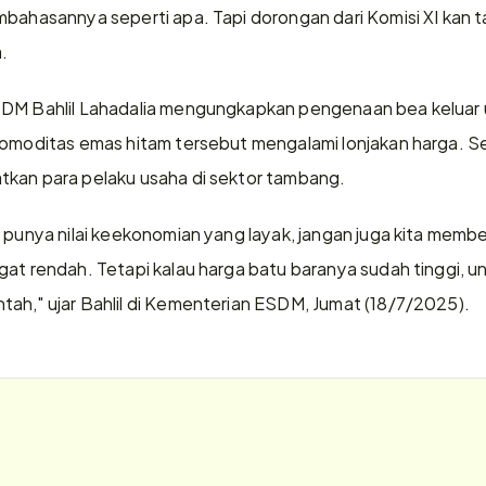
bahasannya seperti apa. Tapi dorongan dari Komisi XI kan tad
a.
SDM Bahlil Lahadalia mengungkapkan pengenaan bea keluar u
komoditas emas hitam tersebut mengalami lonjakan harga. Seh
tkan para pelaku usaha di sektor tambang.
u punya nilai keekonomian yang layak, jangan juga kita memb
gat rendah. Tetapi kalau harga batu baranya sudah tinggi, u
ah," ujar Bahlil di Kementerian ESDM, Jumat (18/7/2025).