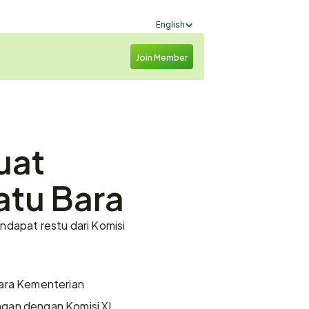
Select Language
English
Join Member
at 
atu Bara
dapat restu dari Komisi 
ara Kementerian 
gan dengan Komisi XI 