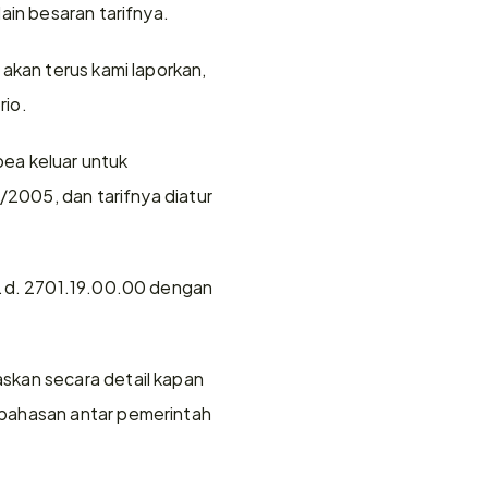
in besaran tarifnya.
akan terus kami laporkan, 
rio.
bea keluar untuk 
005, dan tarifnya diatur 
s.d. 2701.19.00.00 dengan 
skan secara detail kapan 
bahasan antar pemerintah 