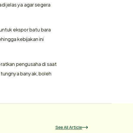
i jelas ya agar segera 
ntuk ekspor batu bara 
ingga kebijakan ini 
eratkan pengusaha di saat 
ntungnya banyak, boleh 
See All Article