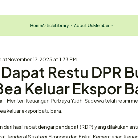
Home
Article
Library
About Us
Member
d at
November 17, 2025 at 1:33 PM
Dapat Restu DPR Bu
ea Keluar Ekspor B
 Menteri Keuangan Purbaya Yudhi Sadewa telah resmi men
a -
a keluar ekspor batu bara.
n dari hasil rapat dengar pendapat (RDP) yang dilakukan ant
rat Jenderal Strategi Ekonomi dan Fiskal Kementerian Keuan