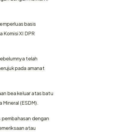
emperluas basis 
a Komisi XI DPR 
sebelumnya telah 
erujuk pada amanat 
n bea keluar atas batu 
a Mineral (ESDM).
ses pembahasan dengan 
meriksaan atau 