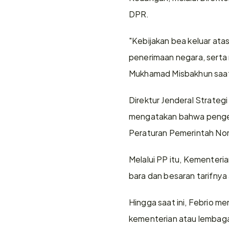
DPR.
"Kebijakan bea keluar ata
penerimaan negara, serta m
Mukhamad Misbakhun saat 
Direktur Jenderal Strateg
mengatakan bahwa pengena
Peraturan Pemerintah No
Melalui PP itu, Kementeri
bara dan besaran tarifny
Hingga saat ini, Febrio m
kementerian atau lembaga