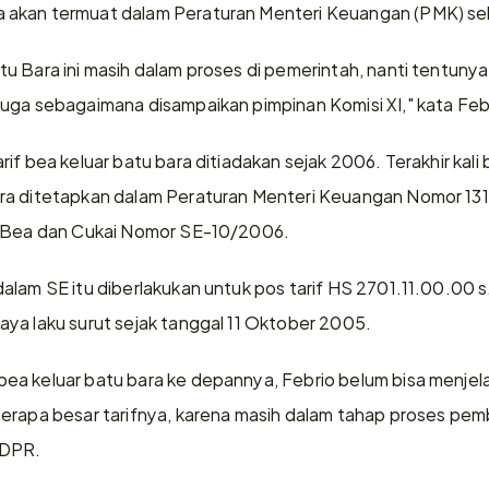
akan termuat dalam Peraturan Menteri Keuangan (PMK) sela
 Bara ini masih dalam proses di pemerintah, nanti tentunya 
uga sebagaimana disampaikan pimpinan Komisi XI," kata Feb
if bea keluar batu bara ditiadakan sejak 2006. Terakhir kali 
ra ditetapkan dalam Peraturan Menteri Keuangan Nomor 131/2
n Bea dan Cukai Nomor SE-10/2006.
alam SE itu diberlakukan untuk pos tarif HS 2701.11.00.00 
ya laku surut sejak tanggal 11 Oktober 2005.
a keluar batu bara ke depannya, Febrio belum bisa menjela
erapa besar tarifnya, karena masih dalam tahap proses pem
 DPR.