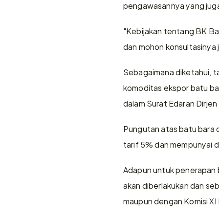
pengawasannya yang juga 
"Kebijakan tentang BK Batu
dan mohon konsultasinya j
Sebagaimana diketahui, tar
komoditas ekspor batu ba
dalam Surat Edaran Dirje
Pungutan atas batu bara d
tarif 5% dan mempunyai da
Adapun untuk penerapan be
akan diberlakukan dan seb
maupun dengan Komisi XI