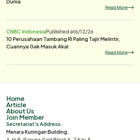
Dunia
Read More
CNBC Indonesia
Published at
6/12/26
10 Perusahaan Tambang RI Paling Tajir Melintir,
Cuannya Gak Masuk Akal
Read More
Home
Article
About Us
Join Member
Secretariat's Address.
Menara Kuningan Building.
Jl. H.R. Rasuna Said Block X-7 Kav.5,