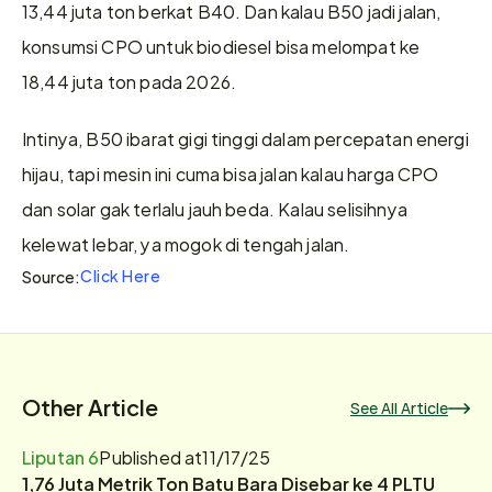
13,44 juta ton berkat B40. Dan kalau B50 jadi jalan, 
konsumsi CPO untuk biodiesel bisa melompat ke 
18,44 juta ton pada 2026.
Intinya, B50 ibarat gigi tinggi dalam percepatan energi 
hijau, tapi mesin ini cuma bisa jalan kalau harga CPO 
dan solar gak terlalu jauh beda. Kalau selisihnya 
kelewat lebar, ya mogok di tengah jalan.
Click Here
Source:
Other Article
See All Article
Liputan 6
Published at
11/17/25
1,76 Juta Metrik Ton Batu Bara Disebar ke 4 PLTU