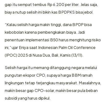
gap itu sempat tembus Rp 6.200 per liter. Jelas saja, 
biaya nutup selisih ini bikin kas BPDPKS bisa jebol.
“Kalau selisih harga makin tinggi, dana BPDP bisa 
kebobolan karena pembengkakan biaya. Jadi 
penentuan implementasi B50 harus menghitung risiko 
ini,” ujar Eniya saat Indonesian Palm Oil Conference 
(IPOC) 2025 di Nusa Dua, Bali, Kamis (13/11).
Selisih harga itu memang ditanggung negara melalui 
pungutan ekspor CPO, supaya harga BBM ramah 
lingkungan tetap terjangkau masyarakat. Masalahnya, 
makin besar gap CPO–solar, makin besar pula beban 
subsidi yang harus dipikul.