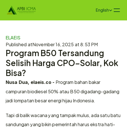
Select Language
English
ELAEIS
Published at
November 16, 2025 at 8:53 PM
Program B50 Tersandung 
Selisih Harga CPO–Solar, Kok 
Bisa?
 Program bahan bakar 
Nusa Dua, elaeis.co -
campuran biodiesel 50% atau B50 digadang-gadang 
jadi lompatan besar energi hijau Indonesia. 
Tapi di balik wacana yang tampak mulus, ada satu batu 
sandungan yang bikin pemerintah harus ekstra hati-