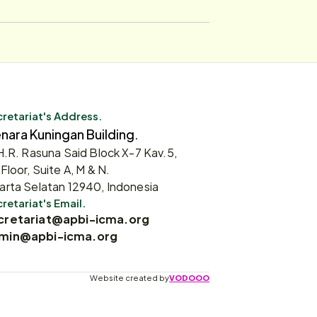
retariat's Address.
nara Kuningan Building.
 H.R. Rasuna Said Block X-7 Kav.5,
 Floor, Suite A, M & N.
arta Selatan 12940, Indonesia
retariat's Email.
cretariat@apbi-icma.org
min@apbi-icma.org
Website created by
VODOOO