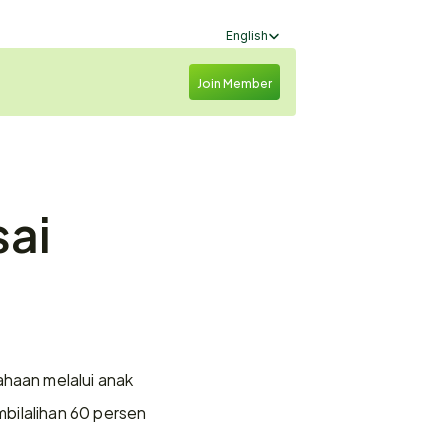
Select Language
English
Join Member
ai 
aan melalui anak 
bilalihan 60 persen 