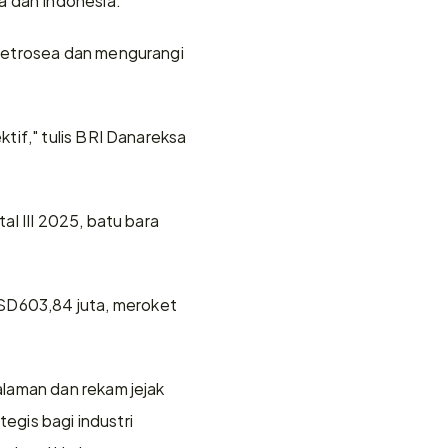
Petrosea dan mengurangi 
if," tulis BRI Danareksa 
l III 2025, batu bara 
D603,84 juta, meroket 
laman dan rekam jejak 
egis bagi industri 