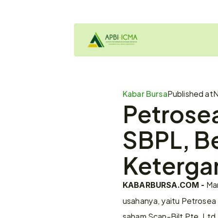
Kabar Bursa
Published at
N
Petrosea
SBPL, Be
Keterga
 Ma
KABARBURSA.COM -
usahanya, yaitu Petrosea 
saham Scan-Bilt Pte. Ltd.