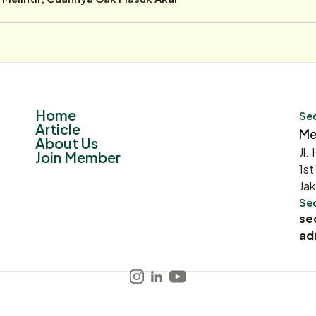
Home
Sec
Article
Me
About Us
Jl.
Join Member
1st
Jak
Sec
se
ad