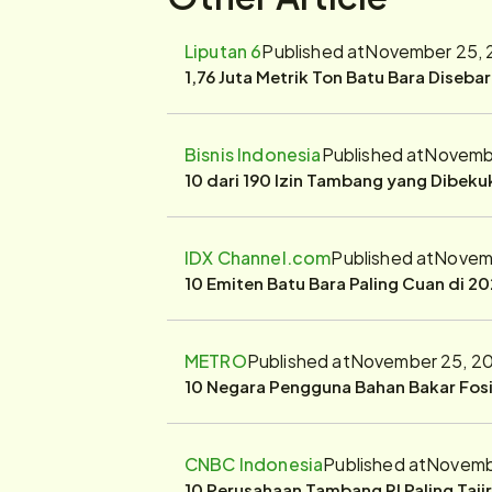
Liputan 6
Published at
November 25, 
1,76 Juta Metrik Ton Batu Bara Diseba
Bisnis Indonesia
Published at
Novembe
10 dari 190 Izin Tambang yang Dibek
IDX Channel.com
Published at
Novemb
10 Emiten Batu Bara Paling Cuan di 20
METRO
Published at
November 25, 20
10 Negara Pengguna Bahan Bakar Fosil
CNBC Indonesia
Published at
Novembe
10 Perusahaan Tambang RI Paling Taji