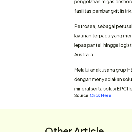
pengolahan migas onshore,
fasilitas pembangkit listrik
Petrosea, sebagai perusah
layanan terpadu yang menca
lepas pantai, hingga logis
Australia.
Melalui anak usaha grup 
dengan menyediakan solus
mineral serta solusi EPCI 
Source:
Click Here
Other Article