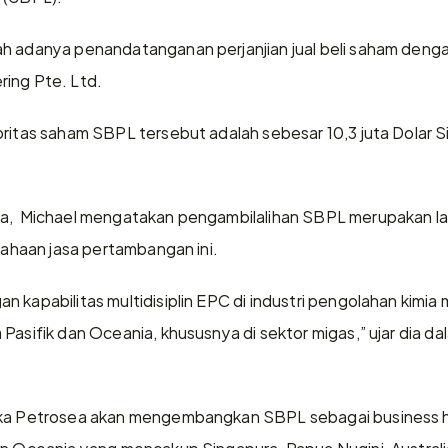
ah adanya penandatanganan perjanjian jual beli saham den
ring Pte. Ltd.
oritas saham SBPL tersebut adalah sebesar 10,3 juta Dolar Si
ea,  Michael mengatakan pengambilalihan SBPL merupakan la
usahaan jasa pertambangan ini.
 kapabilitas multidisiplin EPC di industri pengolahan kimia 
Pasifik dan Oceania, khususnya di sektor migas,” ujar dia da
ika Petrosea akan mengembangkan SBPL sebagai business hu
an Oceania yang mencakup Singapura, Papua Nugini, Australi