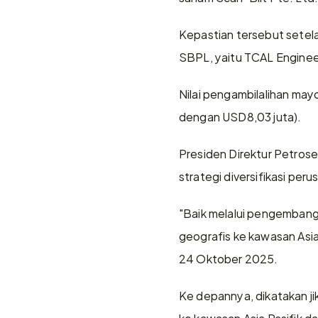
Kepastian tersebut setel
SBPL, yaitu TCAL Enginee
Nilai pengambilalihan may
dengan USD8,03 juta).
Presiden Direktur Petros
strategi diversifikasi per
"Baik melalui pengembangan
geografis ke kawasan Asia 
24 Oktober 2025.
Ke depannya, dikatakan j
ke kawasan Asia Pasifik d