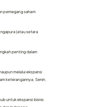
gan pemegang saham 
ngapura (atau setara 
ngkah penting dalam 
maupun melalui ekspansi 
lam keterangannya, Senin, 
b untuk ekspansi bisnis 
a dan Indonesia.