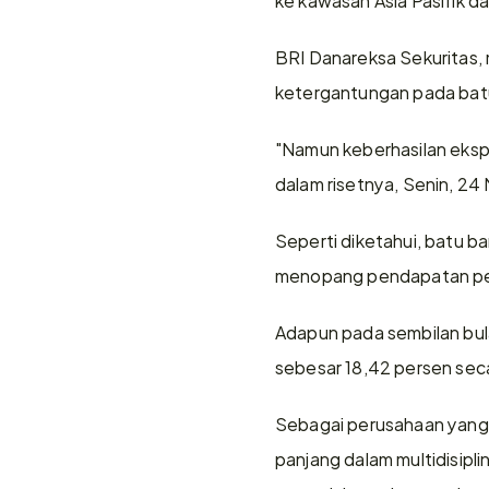
BRI Danareksa Sekuritas, 
ketergantungan pada bat
"Namun keberhasilan ekspa
dalam risetnya, Senin, 2
Seperti diketahui, batu ba
menopang pendapatan pe
Adapun pada sembilan bu
sebesar 18,42 persen sec
Sebagai perusahaan yang d
panjang dalam multidisipli