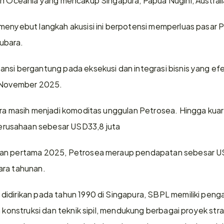
menyebut langkah akusisi ini berpotensi memperluas pasar 
ubara.
nsi bergantung pada eksekusi dan integrasi bisnis yang efekt
4 November 2025.
ra masih menjadi komoditas unggulan Petrosea. Hingga kuarta
rusahaan sebesar USD33,8 juta
lan pertama 2025, Petrosea meraup pendapatan sebesar US
ara tahunan.
idirikan pada tahun 1990 di Singapura, SBPL memiliki penga
n konstruksi dan teknik sipil, mendukung berbagai proyek strat