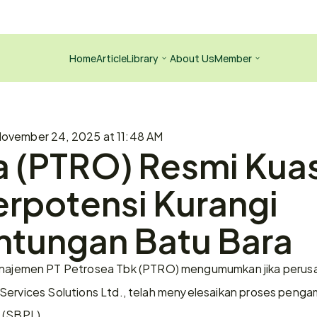
Home
Article
Library
About Us
Member
ovember 24, 2025 at 11:48 AM
 (PTRO) Resmi Kuas
rpotensi Kurangi 
ntungan Batu Bara
najemen PT Petrosea Tbk (PTRO) mengumumkan jika perusah
Services Solutions Ltd., telah menyelesaikan proses pengam
 (SBPL).