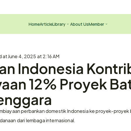
Home
Article
Library
About Us
Member
d at
June 4, 2025 at 2:16 AM
n Indonesia Kontrib
aan 12% Proyek Bat
Tenggara
mbiayaan perbankan domestik Indonesia ke proyek-proyek bat
anaan dari lembaga internasional. 