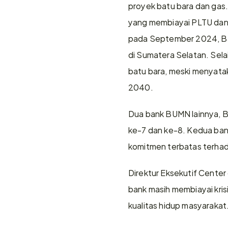
proyek batu bara dan gas.
yang membiayai PLTU dan t
pada September 2024, Bank
di Sumatera Selatan. Selai
batu bara, meski menyata
2040. 
Dua bank BUMN lainnya, Ba
ke-7 dan ke-8. Kedua bank
komitmen terbatas terhad
Direktur Eksekutif Cente
bank masih membiayai kri
kualitas hidup masyarakat.