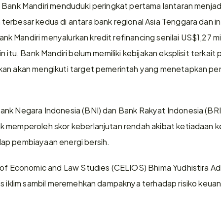
 Bank Mandiri menduduki peringkat pertama lantaran menjadi
erbesar kedua di antara bank regional Asia Tenggara dan int
 Mandiri menyalurkan kredit refinancing senilai US$1,27 mi
n itu, Bank Mandiri belum memiliki kebijakan eksplisit terkai
kan akan mengikuti target pemerintah yang menetapkan pen
nk Negara Indonesia (BNI) dan Bank Rakyat Indonesia (BRI)
 memperoleh skor keberlanjutan rendah akibat ketiadaan keb
ap pembiayaan energi bersih.
r of Economic and Law Studies (CELIOS) Bhima Yudhistira A
sis iklim sambil meremehkan dampaknya terhadap risiko keu
 