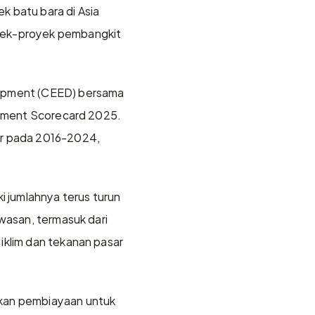
 batu bara di Asia 
yek-proyek pembangkit 
lopment (CEED) bersama 
stment Scorecard 2025. 
ar pada 2016-2024, 
jumlahnya terus turun 
wasan, termasuk dari 
iklim dan tekanan pasar 
kan pembiayaan untuk 