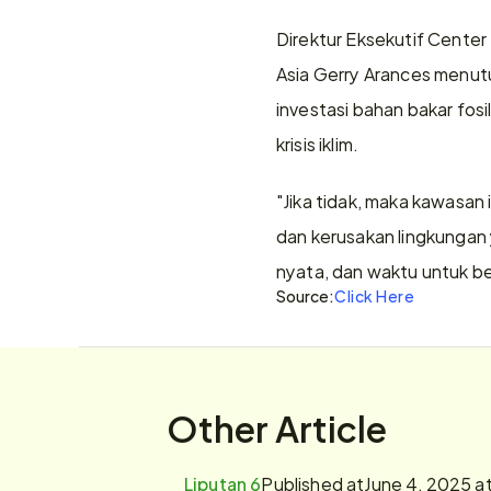
Direktur Eksekutif Cente
Asia Gerry Arances menut
investasi bahan bakar fos
krisis iklim. 
"Jika tidak, maka kawasan i
dan kerusakan lingkungan 
nyata, dan waktu untuk be
Source:
Click Here
Other Article
Liputan 6
Published at
June 4, 2025 a