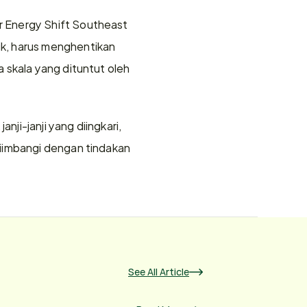
 Energy Shift Southeast 
k, harus menghentikan 
 skala yang dituntut oleh 
ji-janji yang diingkari, 
iimbangi dengan tindakan 
See All Article