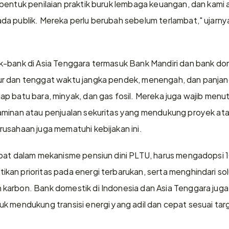
bentuk penilaian praktik buruk lembaga keuangan, dan kami
a publik. Mereka perlu berubah sebelum terlambat," ujarnya
-bank di Asia Tenggara termasuk Bank Mandiri dan bank dome
r dan tenggat waktu jangka pendek, menengah, dan panjan
p batu bara, minyak, dan gas fosil. Mereka juga wajib menut
aminan atau penjualan sekuritas yang mendukung proyek ata
usahaan juga mematuhi kebijakan ini. 
bat dalam mekanisme pensiun dini PLTU, harus mengadopsi 1
n prioritas pada energi terbarukan, serta menghindari solus
karbon. Bank domestik di Indonesia dan Asia Tenggara juga
 mendukung transisi energi yang adil dan cepat sesuai target