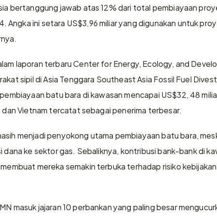
sia bertanggung jawab atas 12% dari total pembiayaan proyek
 Angka ini setara US$3,96 miliar yang digunakan untuk pro
rnya. 
alam laporan terbaru Center for Energy, Ecology, and Deve
rakat sipil di Asia Tenggara Southeast Asia Fossil Fuel Dive
l pembiayaan batu bara di kawasan mencapai US$32, 48 mili
a, dan Vietnam tercatat sebagai penerima terbesar. 
masih menjadi penyokong utama pembiayaan batu bara, meski 
i dana ke sektor gas. Sebaliknya, kontribusi bank-bank di ka
g membuat mereka semakin terbuka terhadap risiko kebijakan 
BUMN masuk jajaran 10 perbankan yang paling besar mengucur