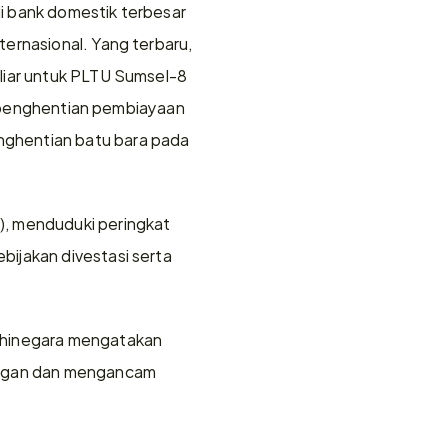
 bank domestik terbesar 
ernasional. Yang terbaru, 
liar untuk PLTU Sumsel-8 
t penghentian pembiayaan 
ghentian batu bara pada 
, menduduki peringkat 
ijakan divestasi serta 
dhinegara mengatakan 
angan dan mengancam 