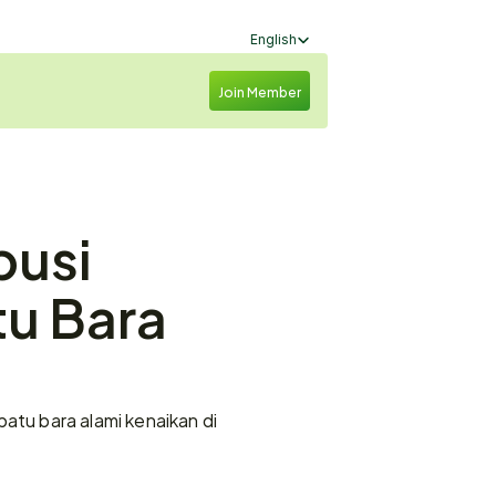
Select Language
English
Join Member
usi 
u Bara 
u bara alami kenaikan di 