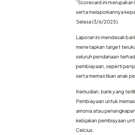
"Scorecard ini merupakan 
serta melaporkannya kepad
Selasa (3/6/2025). 
Laporan ini mendesak bank
menetapkan target teruku
seluruh pendanaan terhada
pembiayaan, seperti penj
serta memastikan anak per
Kemudian, bank yang terli
Pembiayaan untuk memastika
amonia atau penangkapan 
kebijakan pembiayaan untuk
Celcius.