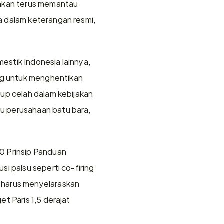
 akan terus memantau 
 dalam keterangan resmi, 
stik Indonesia lainnya, 
g untuk menghentikan 
up celah dalam kebijakan 
u perusahaan batu bara, 
0 Prinsip Panduan 
i palsu seperti co-firing 
 harus menyelaraskan 
 Paris 1,5 derajat 