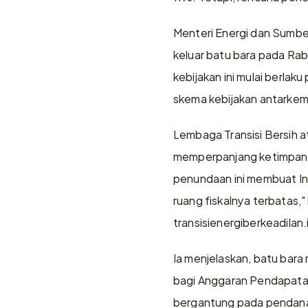
Menteri Energi dan Sumbe
keluar batu bara pada Ra
kebijakan ini mulai berla
skema kebijakan antarkem
Lembaga Transisi Bersih a
memperpanjang ketimpanga
penundaan ini membuat In
ruang fiskalnya terbatas,"
transisienergiberkeadilan.
Ia menjelaskan, batu bara
bagi Anggaran Pendapatan 
bergantung pada pendanaa