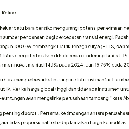
 Keluar
eluar batu bara berisiko mengurangi potensi penerimaan neg
sumber pendanaan bagi percepatan transisi energi. Padaha
ngun 100 GW pembangkit listrik tenaga surya (PLTS) dalam 
strik energi terbarukan di Indonesia cenderung lambat. Pa
an meningkat menjadi 14,1% pada 2024, dan 15,75% pada 2
u bara memperbesar ketimpangan distribusi manfaat sumber 
ublik. Ketika harga global tinggi dan tidak ada instrumen un
 keuntungan akan mengalir ke perusahaan tambang,” kata A
 penting disoroti. Pertama, ketimpangan antara perusahaa
ara tidak proporsional terhadap kenaikan harga komoditas.