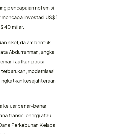
ng pencapaian nol emisi 
 mencapai investasi US$ 1 
$ 40 miliar.
an nikel, dalam bentuk 
 kata Abdurrahman, angka 
memanfaatkan posisi 
terbarukan, modernisasi 
ningkatkan kesejahteraan 
 keluar benar-benar 
a transisi energi atau 
 Dana Perkebunan Kelapa 