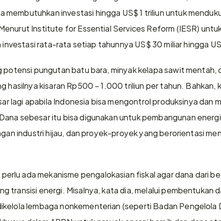
 membutuhkan investasi hingga US$ 1 triliun untuk menduku
enurut Institute for Essential Services Reform (IESR) untuk
n investasi rata-rata setiap tahunnya US$ 30 miliar hingga US
g potensi pungutan batu bara, minyak kelapa sawit mentah, d
g hasilnya kisaran Rp500 – 1.000 triliun per tahun. Bahkan,
esar lagi apabila Indonesia bisa mengontrol produksinya dan 
Dana sebesar itu bisa digunakan untuk pembangunan energi 
angan industri hijau, dan proyek-proyek yang berorientasi me
rlu ada mekanisme pengalokasian fiskal agar dana dari bea
transisi energi. Misalnya, kata dia, melalui pembentukan dan
ikelola lembaga nonkementerian (seperti Badan Pengelola