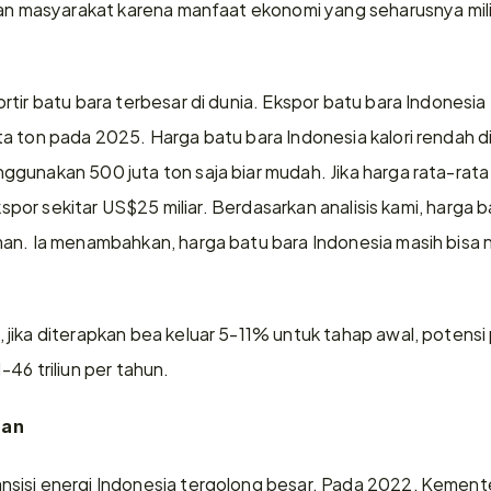
dan masyarakat karena manfaat ekonomi yang seharusnya milik
tir batu bara terbesar di dunia. Ekspor batu bara Indonesia t
a ton pada 2025. Harga batu bara Indonesia kalori rendah di
gunakan 500 juta ton saja biar mudah. Jika harga rata-rata 
ekspor sekitar US$25 miliar. Berdasarkan analisis kami, harga 
an. Ia menambahkan, harga batu bara Indonesia masih bisa na
jika diterapkan bea keluar 5-11% untuk tahap awal, potensi
46 triliun per tahun.
aan
sisi energi Indonesia tergolong besar. Pada 2022, Kement