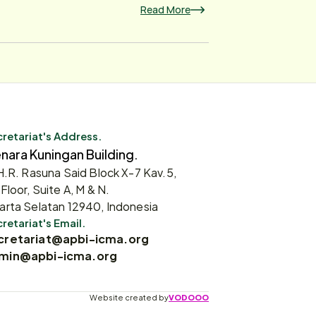
Read More
retariat's Address.
nara Kuningan Building.
 H.R. Rasuna Said Block X-7 Kav.5,
 Floor, Suite A, M & N.
arta Selatan 12940, Indonesia
retariat's Email.
cretariat@apbi-icma.org
min@apbi-icma.org
Website created by
VODOOO