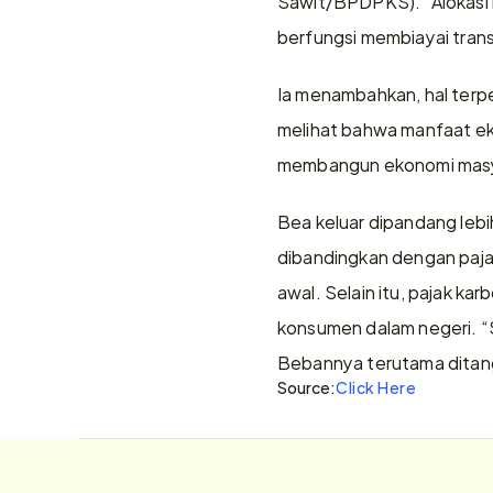
Sawit/BPDPKS). “Alokasi k
berfungsi membiayai trans
Ia menambahkan, hal terpen
melihat bahwa manfaat ek
membangun ekonomi masya
Bea keluar dipandang lebi
dibandingkan dengan pajak
awal. Selain itu, pajak k
konsumen dalam negeri. “S
Bebannya terutama ditang
Source:
Click Here