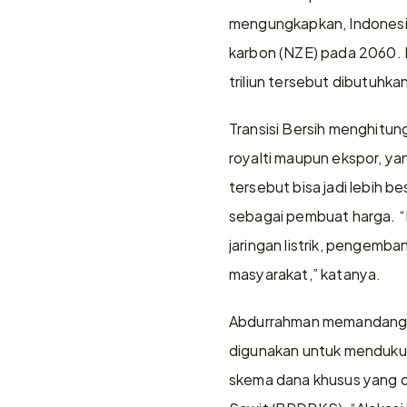
mengungkapkan, Indonesia
karbon (NZE) pada 2060. M
triliun tersebut dibutuhka
Transisi Bersih menghitun
royalti maupun ekspor, yan
tersebut bisa jadi lebih b
sebagai pembuat harga. “
jaringan listrik, pengemb
masyarakat,” katanya.
Abdurrahman memandang pe
digunakan untuk mendukung 
skema dana khusus yang d