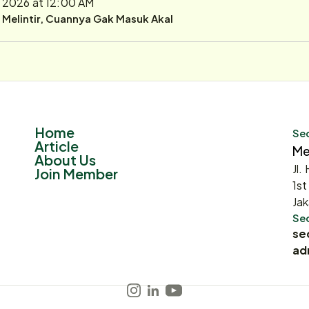
0, 2026 at 12:00 AM
r Melintir, Cuannya Gak Masuk Akal
Home
Sec
Article
Me
About Us
Jl.
Join Member
1st
Jak
Sec
se
ad