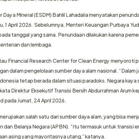
r Daya Mineral (ESDM) Bahlil Lahadalia menyatakan penund
bu, 1 April 2026. Sebelumnya, Menteri Keuangan Purbaya Yu
ku pada tanggal yang sama. Penundaan dilakukan karena pem
enterian dan lembaga.
tau Financial Research Center for Clean Energy menyoroti 
n dalam pengelolaan sumber daya alam nasional. “Dalam ja
donesia tetap berada dalam situasi paradoks. Negara kaya s
 kata Direktur Eksekutif Transisi Bersih Abdurrahman Arum ke
id pada Jumat, 24 April 2026.
 merupakan salah satu dari sumber daya alam, yang bisa men
dan Belanja Negara (APBN). “Itu termasuk untuk transisi ene
n asing yang mayoritasnya utang,” katanya.