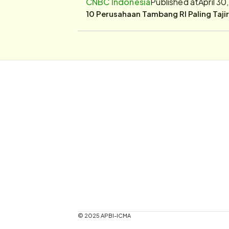
CNBC Indonesia
Published at
April 3
10 Perusahaan Tambang RI Paling Taji
© 2025 APBI-ICMA