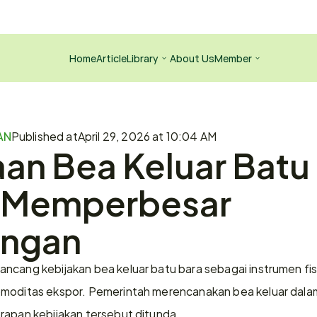
Home
Article
Library
About Us
Member
AN
Published at
April 29, 2026 at 10:04 AM
n Bea Keluar Batu 
o Memperbesar 
angan
ncang kebijakan bea keluar batu bara sebagai instrumen fis
moditas ekspor. Pemerintah merencanakan bea keluar dalam 
rapan kebijakan tersebut ditunda.