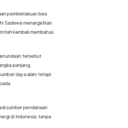
aan pemberlakuan bea 
dhi Sadewa menargetkan 
erintah kembali membahas 
penundaan tersebut 
ngka panjang, 
umber daya alam tetapi 
pada 
jadi sumber pendanaan 
rgi di Indonesia, tanpa 