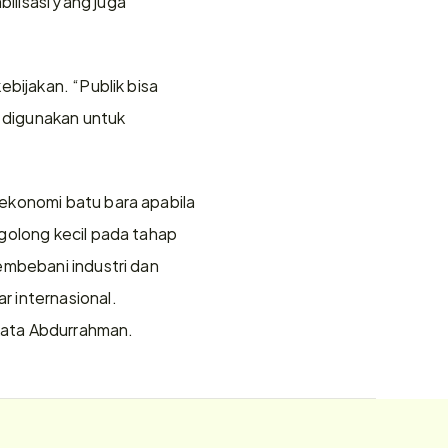
lisasi yang juga 
bijakan. “Publik bisa 
digunakan untuk 
ekonomi batu bara apabila 
golong kecil pada tahap 
mbebani industri dan 
 internasional. 
kata Abdurrahman.