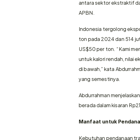
antara sektor ekstraktif 
APBN.
Indonesia tergolong ekspor
ton pada 2024 dan 514 jut
US$50 per ton. “Kami meng
untuk kalori rendah, nilai 
di bawah,” kata Abdurrahm
yang semestinya.
Abdurrahman menjelaskan, 
berada dalam kisaran Rp21-
Manfaat untuk Pendan
Kebutuhan pendanaan tran