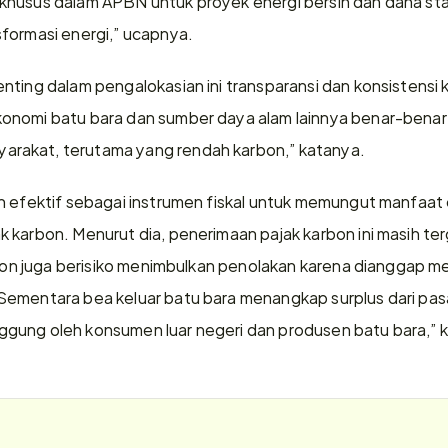
husus dalam APBN untuk proyek energi bersih dan dana stabi
formasi energi,” ucapnya.
ting dalam pengalokasian ini transparansi dan konsistensi ke
onomi batu bara dan sumber daya alam lainnya benar-benar 
rakat, terutama yang rendah karbon,” katanya.
h efektif sebagai instrumen fiskal untuk memungut manfaat 
 karbon. Menurut dia, penerimaan pajak karbon ini masih ter
arbon juga berisiko menimbulkan penolakan karena dianggap me
ementara bea keluar batu bara menangkap surplus dari pasar
gung oleh konsumen luar negeri dan produsen batu bara,” 