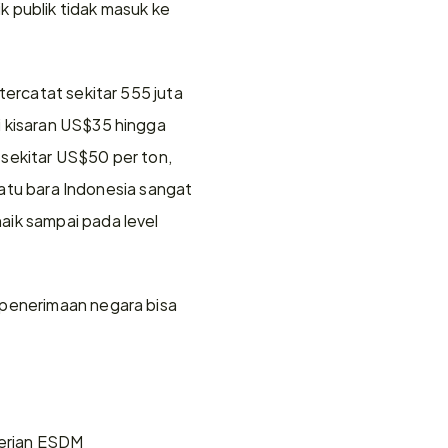
 publik tidak masuk ke 
ercatat sekitar 555 juta 
 kisaran US$35 hingga 
sekitar US$50 per ton, 
batu bara Indonesia sangat 
ik sampai pada level 
 penerimaan negara bisa 
erian ESDM 