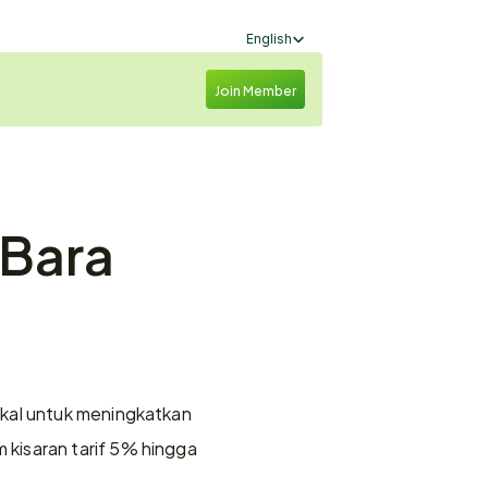
Select Language
English
Join Member
Bara 
kal untuk meningkatkan 
kisaran tarif 5% hingga 