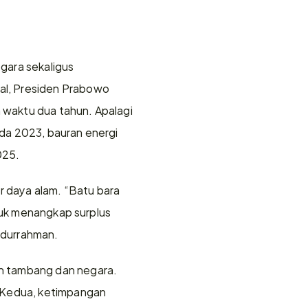
ara sekaligus 
l, Presiden Prabowo 
waktu dua tahun. Apalagi 
da 2023, bauran energi 
025.
daya alam. “Batu bara 
tuk menangkap surplus 
bdurrahman.
n tambang dan negara. 
 Kedua, ketimpangan 