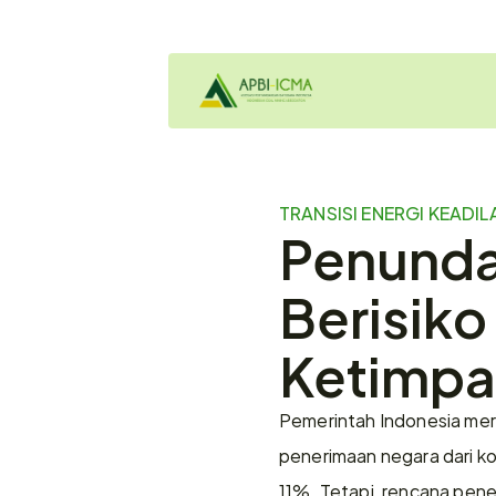
TRANSISI ENERGI KEADIL
Penundaa
Berisik
Ketimp
Pemerintah Indonesia mera
penerimaan negara dari ko
11%. Tetapi, rencana pene