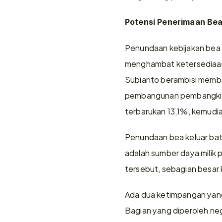
Potensi Penerimaan Bea
Penundaan kebijakan bea k
menghambat ketersediaan 
Subianto berambisi memba
pembangunan pembangkit li
terbarukan 13,1%, kemudi
Penundaan bea keluar bat
adalah sumber daya milik p
tersebut, sebagian besar
Ada dua ketimpangan yang
Bagian yang diperoleh neg