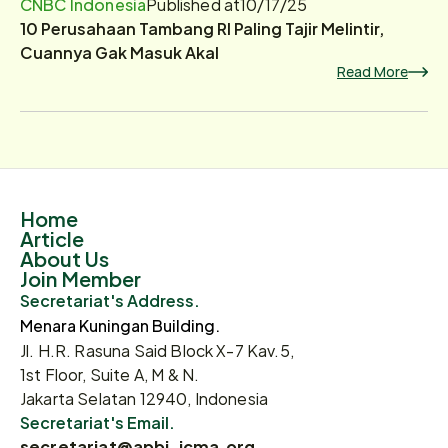
CNBC Indonesia
Published at
10/17/25
10 Perusahaan Tambang RI Paling Tajir Melintir,
Cuannya Gak Masuk Akal
Read More
Home
Article
About Us
Join Member
Secretariat's Address.
Menara Kuningan Building.
Jl. H.R. Rasuna Said Block X-7 Kav.5,
1st Floor, Suite A, M & N.
Jakarta Selatan 12940, Indonesia
Secretariat's Email.
secretariat@apbi-icma.org