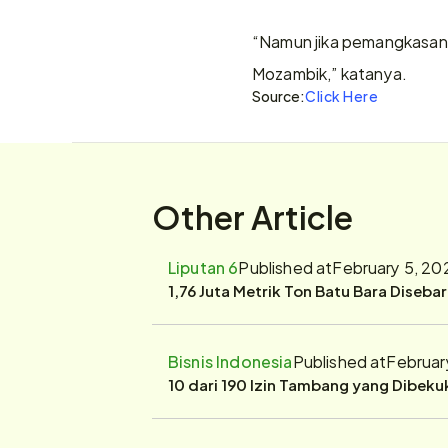
“Namun jika pemangkasan ber
Mozambik,” katanya.
Source:
Click Here
Other Article
Liputan 6
Published at
February 5, 20
1,76 Juta Metrik Ton Batu Bara Diseba
Bisnis Indonesia
Published at
Februar
10 dari 190 Izin Tambang yang Dibek