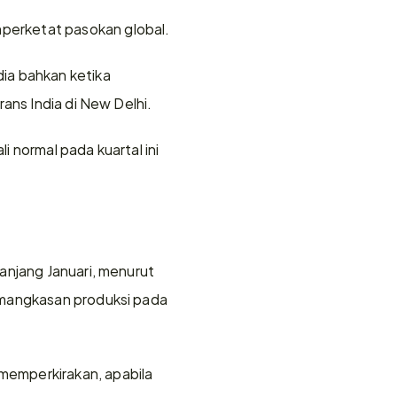
perketat pasokan global.
ia bahkan ketika 
ans India di New Delhi.
normal pada kuartal ini 
njang Januari, menurut 
emangkasan produksi pada 
emperkirakan, apabila 