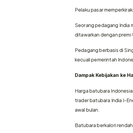
Pelaku pasar memperkirak
Seorang pedagang India me
ditawarkan dengan premi US
Pedagang berbasis di Singa
kecuali pemerintah Indon
Dampak Kebijakan ke H
Harga batubara Indonesia 
trader batubara India I-E
awal bulan.
Batubara berkalori renda