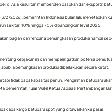
li di Asia kesulitan memperoleh pasokan dari eksportir bat
(3/2/2026), pemerintah Indonesia bulan lalu menetapkan kuo
un sekitar 40% hingga 70% dibandingkan level 2025.
akan bagian dari rencana pemangkasan produksi hampir se
enentang kebijakan ini dan memperingatkan potensi pemutus
apabila pemangkasan produksi diberlakukan secara ketat.
tetapi tidak pada kapasitas penuh. Pengiriman batubara akan
uota pemerintah,” ujar Wakil Ketua Asosiasi Pertambangan Bat
.
tidak ada kargo batubara spot yang ditawarkan ke pasar.