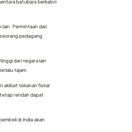
ntara batubara berkalori 
ain. Permintaan dari 
r seorang pedagang 
nggi dari negara lain 
erlalu tajam.
kibat tekanan fiskal 
 tetap rendah dapat 
mbeli di India akan 