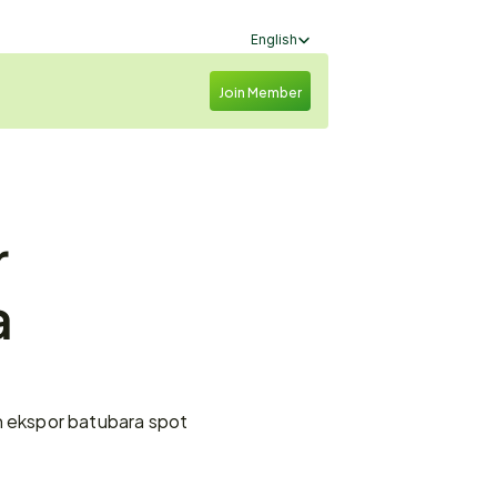
Select Language
English
Join Member
 
 
ekspor batubara spot 