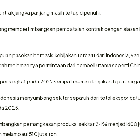
ntrak jangka panjang masih tetap dipenuhi.
ng mempertimbangkan pembatalan kontrak dengan alasan ko
gguan pasokan berbasis kebijakan terbaru dari Indonesia, ya
gah melemahnya permintaan dari pembeli utama seperti Chin
por singkat pada 2022 sempat memicu lonjakan tajam harga 
ndonesia menyumbang sekitar separuh dari total ekspor batu
da 2025.
mbangkan pemangkasan produksi sekitar 24% menjadi 600 ju
ah melampaui 510 juta ton.