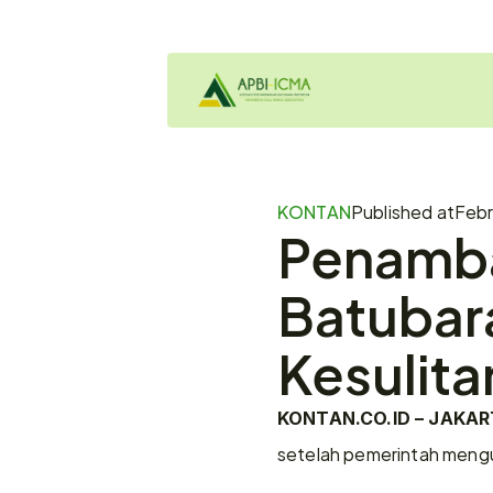
KONTAN
Published at
Febr
Penamba
Batubara
Kesulit
KONTAN.CO.ID – JAKAR
setelah pemerintah mengu