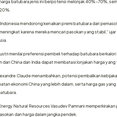
arga batubara jenis ini berpotensi melonjak 40%–70%, seme
%–20%.
ndonesia mendorong kenaikan premi batubara dari pemasok l
meningkat karena mereka mencari pasokan yang stabil,” uja
Asia.
stri menilai preferensi pembeli terhadap batubara berkalori ti
 dari China dan India dapat membatasi lonjakan harga yang t
andre Claude menambahkan, potensi pembalikan kebijakan a
batan ekonomi China yang lebih dalam, serta harga gas yang
batubara.
-Energy Natural Resources Vasudev Pamnani memperkirakan pe
sokan dan harga dalam jangka pendek.