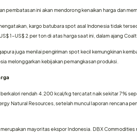
an pembatasan ini akan mendorong kenaikan harga dan mem
ngatakan, kargo batubara spot asal Indonesia tidak tersed
$ 1–US$ 2 per ton di atas harga saat ini, dalam ajang Coaltr
pura juga menilai pengiriman spot kecil kemungkinan kembali 
esia melonggarkan kebijakan pemangkasan produksi.
arga
berkalori rendah 4.200 kcal/kg tercatat naik sekitar 7% sepa
nergy Natural Resources, setelah muncul laporan rencana p
h merupakan mayoritas ekspor Indonesia. DBX Commodities m