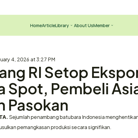
Home
Article
Library
About Us
Member
uary 4, 2026 at 3:27 PM
ng RI Setop Ekspor
 Spot, Pembeli Asia
an Pasokan
 Sejumlah penambang batubara Indonesia menghentikan 
TA.
sulkan pemangkasan produksi secara signifikan.