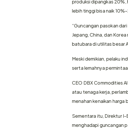
produksi dipangkas 20%, h
lebih tinggi bisa naik 10
“Guncangan pasokan dari I
Jepang, China, dan Korea 
batubara di utilitas besar 
Meski demikian, pelaku indu
serta lemahnya permintaan
CEO DBX Commodities Alex
atau tenaga kerja, perlam
menahan kenaikan harga 
Sementara itu, Direktur I
menghadapi guncangan pa