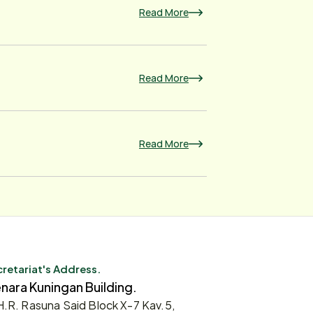
Read More
Read More
Read More
retariat's Address.
nara Kuningan Building.
 H.R. Rasuna Said Block X-7 Kav.5,