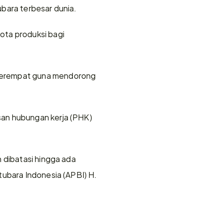
ubara terbesar dunia.
ta produksi bagi 
perempat guna mendorong 
an hubungan kerja (PHK) 
 dibatasi hingga ada 
ubara Indonesia (APBI) H. 