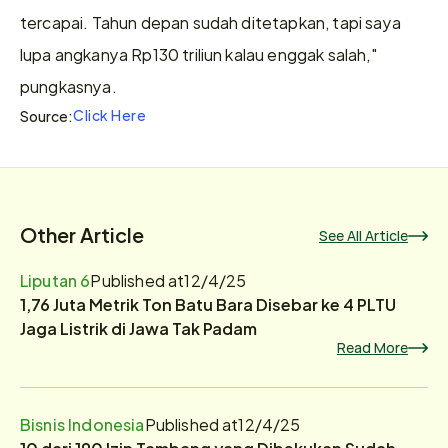
tercapai. Tahun depan sudah ditetapkan, tapi saya 
lupa angkanya Rp130 triliun kalau enggak salah," 
pungkasnya. 
Click Here
Source:
Other Article
See All Article
Liputan 6
Published at
12/4/25
1,76 Juta Metrik Ton Batu Bara Disebar ke 4 PLTU
Jaga Listrik di Jawa Tak Padam
Read More
Bisnis Indonesia
Published at
12/4/25
10 dari 190 Izin Tambang yang Dibekukan Sudah