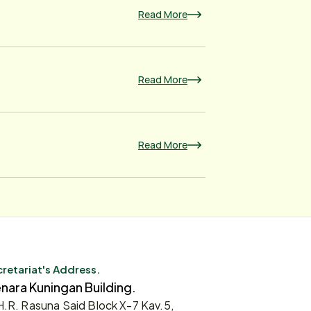
Read More
Read More
Read More
retariat's Address.
nara Kuningan Building.
 H.R. Rasuna Said Block X-7 Kav.5,