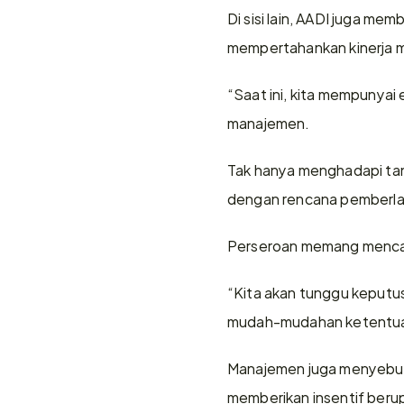
Di sisi lain, AADI juga me
mempertahankan kinerja mela
“Saat ini, kita mempunyai 
manajemen.
Tak hanya menghadapi tant
dengan rencana pemberlak
Perseroan memang mencat
“Kita akan tunggu keputus
mudah-mudahan ketentuan 
Manajemen juga menyebutk
memberikan insentif beru