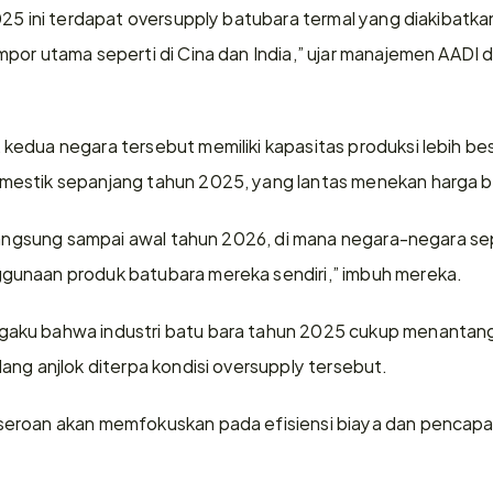
025 ini terdapat oversupply batubara termal yang diakibatka
por utama seperti di Cina dan India,” ujar manajemen AADI d
edua negara tersebut memiliki kapasitas produksi lebih be
estik sepanjang tahun 2025, yang lantas menekan harga ba
rlangsung sampai awal tahun 2026, di mana negara-negara sepe
unaan produk batubara mereka sendiri,” imbuh mereka.
ku bahwa industri batu bara tahun 2025 cukup menantang k
ang anjlok diterpa kondisi oversupply tersebut.
eroan akan memfokuskan pada efisiensi biaya dan pencapai