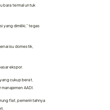
u bara termal untuk 
yang dimiliki,” tegas 
nai isu domestik, 
asar ekspor.
yang cukup berat, 
ar manajemen AADI.
ung flat, pemerintahnya 
ri.