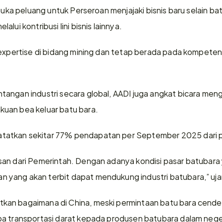
mbuka peluang untuk Perseroan menjajaki bisnis baru selain bat
lui kontribusi lini bisnis lainnya.
expertise di bidang mining dan tetap berada pada kompetensi 
angan industri secara global, AADI juga angkat bicara menge
uan bea keluar batu bara.
atkan sekitar 77% pendapatan per September 2025 dari p
an dari Pemerintah. Dengan adanya kondisi pasar batubara 
yang akan terbit dapat mendukung industri batubara,” uj
an bagaimana di China, meski permintaan batu bara cender
pa transportasi darat kepada produsen batubara dalam nege