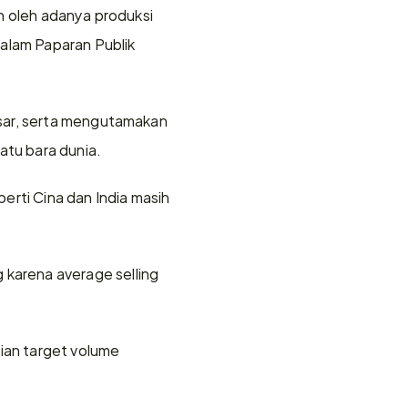
n oleh adanya produksi 
alam Paparan Publik 
sar, serta mengutamakan 
tu bara dunia.
rti Cina dan India masih 
arena average selling 
an target volume 