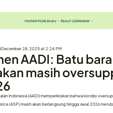
Home
Article
Library
About Us
Member
t
December 28, 2025 at 2:24 PM
en AADI: Batu bara 
akan masih oversuppl
26
alan Indonesia (AADI) memperkirakan bahwa kondisi oversuppl
 price (ASP) masih akan berlangsung hingga awal 2026 mend