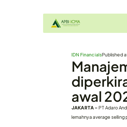
IDN Financials
Published a
Manajem
diperkir
awal 20
 PT Adaro And
JAKARTA –
lemahnya average selling