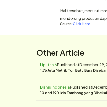
Hal tersebut, menurut ma
mendorong produsen dapa
Source:
Click Here
Other Article
Liputan 6
Published at
December 29, 
1,76 Juta Metrik Ton Batu Bara Diseba
Bisnis Indonesia
Published at
Decembe
10 dari 190 Izin Tambang yang Dibek