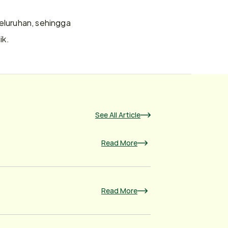
luruhan, sehingga 
ik.
See All Article
Read More
Read More