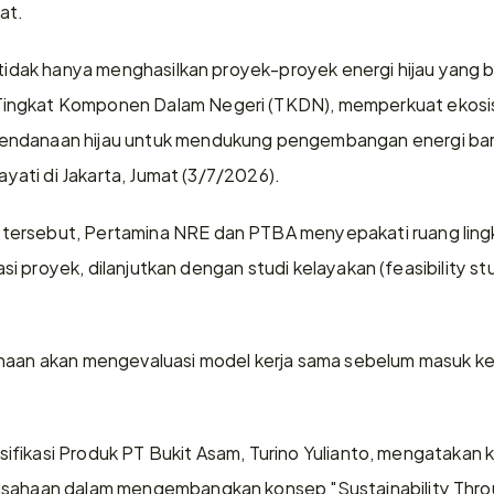
at.
 tidak hanya menghasilkan proyek-proyek energi hijau yang be
ngkat Komponen Dalam Negeri (TKDN), memperkuat ekosiste
ndanaan hijau untuk mendukung pengembangan energi baru 
dayati di Jakarta, Jumat (3/7/2026).
ersebut, Pertamina NRE dan PTBA menyepakati ruang lingk
kasi proyek, dilanjutkan dengan studi kelayakan (feasibility stud
ahaan akan mengevaluasi model kerja sama sebelum masuk 
ersifikasi Produk PT Bukit Asam, Turino Yulianto, mengatakan 
usahaan dalam mengembangkan konsep "Sustainability Throu