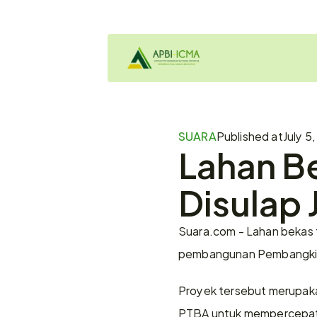
SUARA
Published at
July 5
Lahan B
Disulap 
Suara.com - Lahan bekas t
pembangunan Pembangkit 
Proyek tersebut merupaka
PTBA untuk mempercepat 