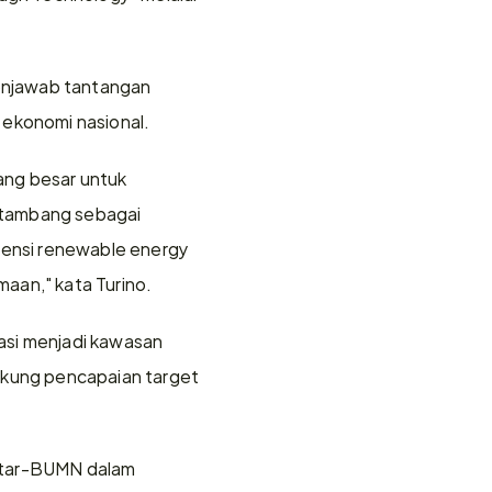
enjawab tantangan 
ekonomi nasional.
ng besar untuk 
atambang sebagai 
ensi renewable energy 
aan," kata Turino.
asi menjadi kawasan 
kung pencapaian target 
ntar-BUMN dalam 