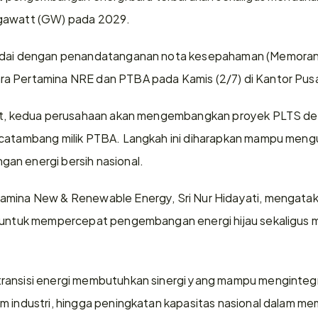
igawatt (GW) pada 2029.
andai dengan penandatanganan nota kesepahaman (Memoran
a Pertamina NRE dan PTBA pada Kamis (2/7) di Kantor Pusa
ebut, kedua perusahaan akan mengembangkan proyek PLTS d
scatambang milik PTBA. Langkah ini diharapkan mampu meng
an energi bersih nasional.
amina New & Renewable Energy, Sri Nur Hidayati, mengataka
s untuk mempercepat pengembangan energi hijau sekaligus
transisi energi membutuhkan sinergi yang mampu menginte
m industri, hingga peningkatan kapasitas nasional dalam me