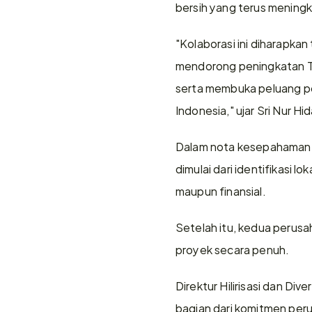
bersih yang terus meningk
"Kolaborasi ini diharapkan
mendorong peningkatan Ti
serta membuka peluang pe
Indonesia," ujar Sri Nur Hi
Dalam nota kesepahaman t
dimulai dari identifikasi lo
maupun finansial.
Setelah itu, kedua perus
proyek secara penuh.
Direktur Hilirisasi dan Div
bagian dari komitmen per