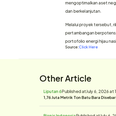
mengoptimalkan aset negar
dan berkelanjutan.
Melalui proyek tersebut, r
pertambangan berpotensi 
portofolio energi hijau
Source:
Click Here
Other Article
Liputan 6
Published at
July 6, 2026 at
1,76 Juta Metrik Ton Batu Bara Diseba
Bisnis Indonesia
Published at
July 6, 