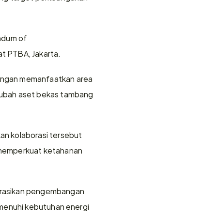
dum of 
t PTBA, Jakarta.
engan memanfaatkan area 
ubah aset bekas tambang 
n kolaborasi tersebut 
 memperkuat ketahanan 
grasikan pengembangan 
menuhi kebutuhan energi 