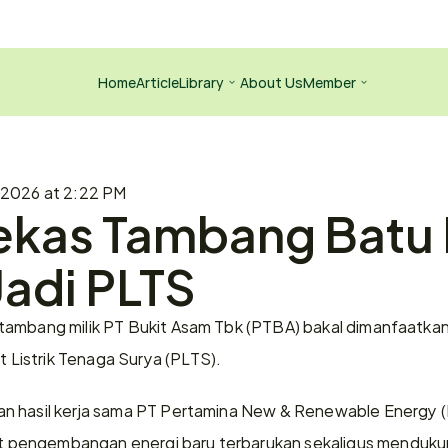
Home
Article
Library
About Us
Member
, 2026 at 2:22 PM
ekas Tambang Batu 
Jadi PLTS
ambang milik PT Bukit Asam Tbk (PTBA) bakal dimanfaatkan 
Listrik Tenaga Surya (PLTS).
n hasil kerja sama PT Pertamina New & Renewable Energy 
pengembangan energi baru terbarukan sekaligus menduku