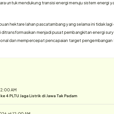
a untuk mendukung transisi energi menuju sistem energi yang
ibuan hektare lahan pascatambang yang selama ini tidak lagi 
ditransformasikan menjadi pusat pembangkitan energi surya
 nasional dan mempercepat pencapaian target pengembanga
 12:00 AM
r ke 4 PLTU Jaga Listrik di Jawa Tak Padam
2026 at 12:00 AM