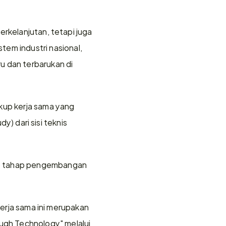
rkelanjutan, tetapi juga 
m industri nasional, 
dan terbarukan di 
up kerja sama yang 
y) dari sisi teknis 
ke tahap pengembangan 
kerja sama ini merupakan 
gh Technology" melalui 