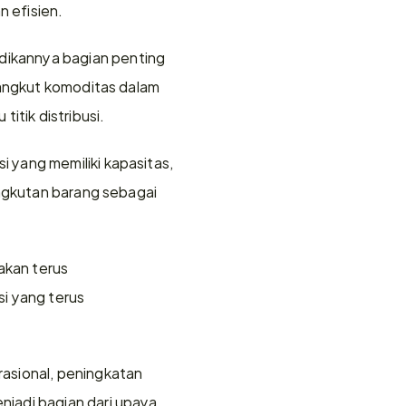
n efisien.
ikannya bagian penting 
gangkut komoditas dalam 
itik distribusi.
yang memiliki kapasitas, 
ngkutan barang sebagai 
akan terus 
 yang terus 
asional, peningkatan 
jadi bagian dari upaya 