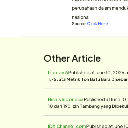
perusahaan dalam mendukun
nasional.
Source:
Click Here
Other Article
Liputan 6
Published at
June 10, 2026 
1,76 Juta Metrik Ton Batu Bara Diseba
Bisnis Indonesia
Published at
June 10
10 dari 190 Izin Tambang yang Dibek
IDX Channel.com
Published at
June 1