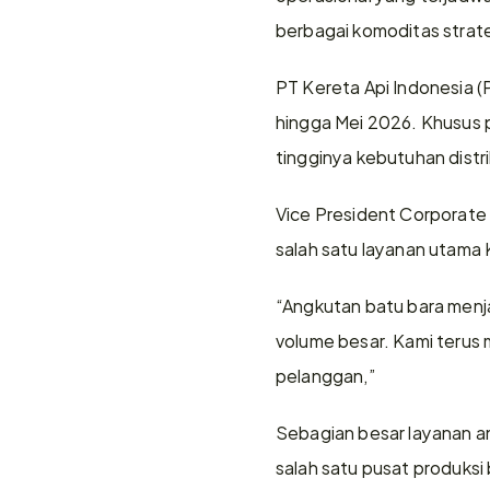
berbagai komoditas strate
PT Kereta Api Indonesia (
hingga Mei 2026. Khusus 
tingginya kebutuhan distr
Vice President Corporat
salah satu layanan utama 
“Angkutan batu bara menja
volume besar. Kami terus 
pelanggan,”
Sebagian besar layanan an
salah satu pusat produksi