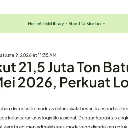
Home
Article
Library
About Us
Member
 at
June 9, 2026 at 11:35 AM
ut 21,5 Juta Ton Bat
ei 2026, Perkuat Log
l
han distribusi komoditas dalam skala besar, transportasi ber
ga kelancaran arus logistik nasional. Dengan kapasitas angk
l, kereta api menjadi salah satu moda yang diandalkan unt