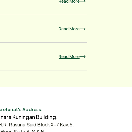
Read More
Read More
Read More
retariat's Address.
nara Kuningan Building.
 H.R. Rasuna Said Block X-7 Kav.5,
 Floor, Suite A, M & N.