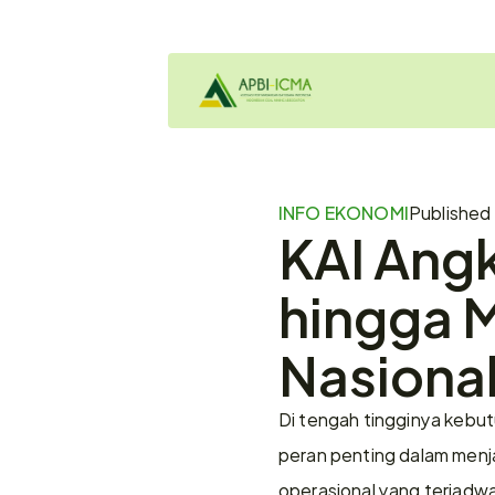
INFO EKONOMI
Published
KAI Angk
hingga M
Nasiona
Di tengah tingginya kebutu
peran penting dalam menja
operasional yang terjadwa