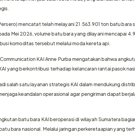
gis.
Persero) mencatat telah melayani 21.563.901 ton batu bara s
pada Mei 2026, volume batu bara yang dilayani mencapai 4.
ibusi komoditas tersebut melalui moda kereta api.
e Communication KAI Anne Purba mengatakan bahwa angkuta
KAI yang berkontribusi terhadap kelancaran rantai pasok nas
di salah satu layanan strategis KAI dalam mendukung distrib
menjaga keandalan operasional agar pengiriman dapat berjal
gkutan batu bara KAI beroperasi di wilayah Sumatera bagia
 batu bara nasional. Melalui jaringan perkeretaapian yang t