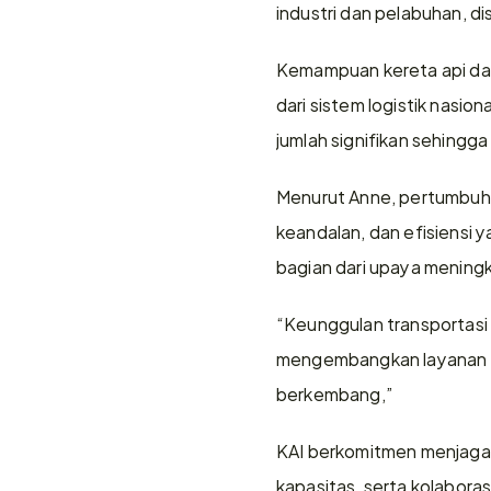
industri dan pelabuhan, di
Kemampuan kereta api dal
dari sistem logistik nasi
jumlah signifikan sehingga
Menurut Anne, pertumbuhan
keandalan, dan efisiensi 
bagian dari upaya meningk
“Keunggulan transportasi r
mengembangkan layanan a
berkembang,”
KAI berkomitmen menjaga k
kapasitas, serta kolabora