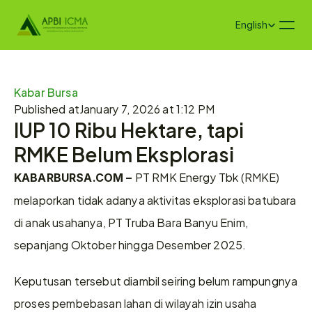
Select Language
English
Kabar Bursa
Published at
January 7, 2026 at 1:12 PM
IUP 10 Ribu Hektare, tapi 
RMKE Belum Eksplorasi
PT RMK Energy Tbk (RMKE) 
KABARBURSA.COM – 
melaporkan tidak adanya aktivitas eksplorasi batubara 
di anak usahanya, PT Truba Bara Banyu Enim, 
sepanjang Oktober hingga Desember 2025. 
Keputusan tersebut diambil seiring belum rampungnya 
proses pembebasan lahan di wilayah izin usaha 