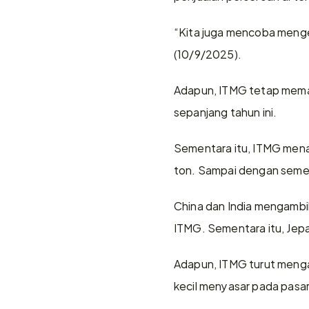
“Kita juga mencoba mengeks
(10/9/2025).
Adapun, ITMG tetap memato
sepanjang tahun ini.
Sementara itu, ITMG menar
ton. Sampai dengan semest
China dan India mengambil 
ITMG. Sementara itu, Jepa
Adapun, ITMG turut mengal
kecil menyasar pada pasar