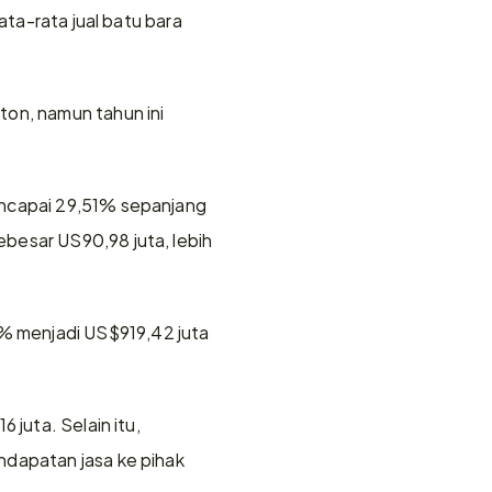
ta-rata jual batu bara 
on, namun tahun ini 
encapai 29,51% sepanjang 
besar US90,98 juta, lebih 
 menjadi US$919,42 juta 
juta. Selain itu, 
dapatan jasa ke pihak 