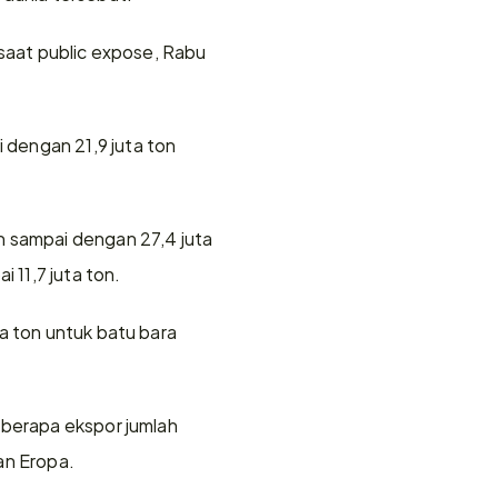
saat public expose, Rabu 
dengan 21,9 juta ton 
 sampai dengan 27,4 juta 
11,7 juta ton.
a ton untuk batu bara 
eberapa ekspor jumlah 
an Eropa.