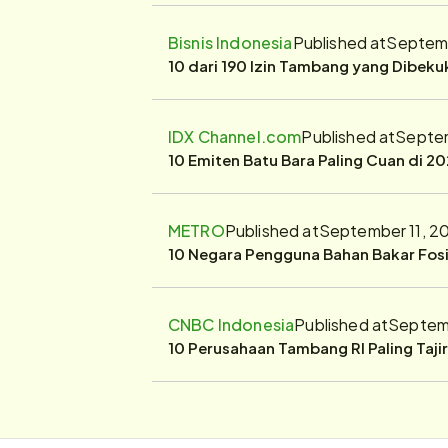
Bisnis Indonesia
Published at
Septemb
10 dari 190 Izin Tambang yang Dibek
IDX Channel.com
Published at
Septem
10 Emiten Batu Bara Paling Cuan di 20
METRO
Published at
September 11, 2
10 Negara Pengguna Bahan Bakar Fosil
CNBC Indonesia
Published at
Septemb
10 Perusahaan Tambang RI Paling Taji