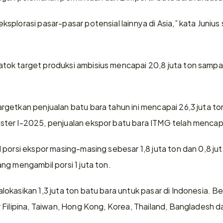
plorasi pasar-pasar potensial lainnya di Asia,” kata Junius 
k target produksi ambisius mencapai 20,8 juta ton sampai 
getkan penjualan batu bara tahun ini mencapai 26,3 juta ton
er I-2025, penjualan ekspor batu bara ITMG telah mencapai 
porsi ekspor masing-masing sebesar 1,8 juta ton dan 0,8 jut
ng mengambil porsi 1 juta ton.
okasikan 1,3 juta ton batu bara untuk pasar di Indonesia. B
 Filipina, Taiwan, Hong Kong, Korea, Thailand, Bangladesh d