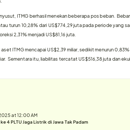
a.
yusut, ITMG berhasil menekan beberapa pos beban. Beba
atau turun 10,28% dari US$774,29 juta pada periode yang s
oreksi 2,31% menjadi US$81,16 juta.
l aset ITMG mencapai US$2,39 miliar, sedikit menurun 0,83% d
r. Sementara itu, liabilitas tercatat US$516,38 juta dan ekui
2025 at 12:00 AM
r ke 4 PLTU Jaga Listrik di Jawa Tak Padam