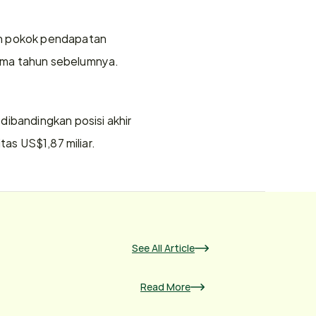
n pokok pendapatan 
ama tahun sebelumnya. 
ibandingkan posisi akhir 
tas US$1,87 miliar.
See All Article
Read More