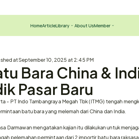
Home
Article
Library
About Us
Member
ished at
September 10, 2025 at 2:45 PM
tu Bara China & Indi
ik Pasar Baru
ta - PT Indo Tambangraya Megah Tbk (ITMG) tengah mengkaji
mintaan batu bara yang melemah dari China dan India.
asa Darmawan mengatakan kajian itu dilakukan untuk menjaga 
ngah pelemahan permintaan dari 2 importir batu bara raksasa