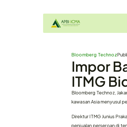
Bloomberg Technoz
Publ
Impor Ba
ITMG Bid
Bloomberg Technoz, Jakar
kawasan Asia menyusul per
Direktur ITMG Junius Prak
penjualan perseroan di te