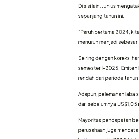
Di sisi lain, Junius mengat
sepanjang tahun ini.
“Paruh pertama 2024, kita
menurun menjadi sebesar U
Seiring dengan koreksi ha
semester I-2025. Emiten b
rendah dari periode tahun
Adapun, pelemahan laba s
dari sebelumnya US$1,05 
Mayoritas pendapatan beras
perusahaan juga mencatat 