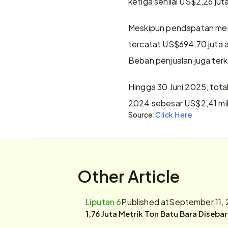
ketiga senilai US$2,26 jut
Meskipun pendapatan men
tercatat US$694,70 juta 
Beban penjualan juga terk
Hingga 30 Juni 2025, tota
2024 sebesar US$2,41 milia
Source:
Click Here
Other Article
Liputan 6
Published at
September 11, 
1,76 Juta Metrik Ton Batu Bara Diseba