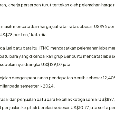
akan, kinerja perseroan turut tertekan oleh pelemahan harga ra
 masih mencatatkan harga jual rata-rata sebesar US$96 per t
S$78 per ton,” kata dia.
rga jual batu bara itu, ITMG mencatatkan pelemahan laba m
atu bara yang dikendalikan grup Banpu itu mencatat laba se
 sebelumnya di angka US$129,07 juta.
ejalan dengan penurunan pendapatan bersih sebesar 12,40%
miliar pada semester I-2024.
al dari penjualan batu bara ke pihak ketiga senilai US$897,16 
penjualan ke pihak berelasi sebesar US$10,77 juta serta pen