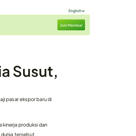
Select Language
English
Join Member
a Susut, 
 pasar ekspor baru di 
kinerja produksi dan 
 dunia tersebut.