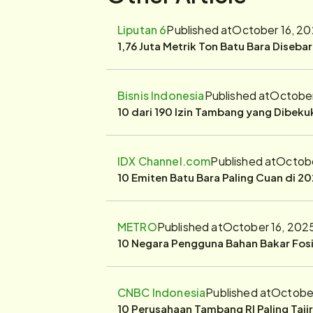
Liputan 6
Published at
October 16, 20
1,76 Juta Metrik Ton Batu Bara Diseba
Bisnis Indonesia
Published at
October
10 dari 190 Izin Tambang yang Dibek
IDX Channel.com
Published at
Octobe
10 Emiten Batu Bara Paling Cuan di 20
METRO
Published at
October 16, 202
10 Negara Pengguna Bahan Bakar Fosil
CNBC Indonesia
Published at
October
10 Perusahaan Tambang RI Paling Taji