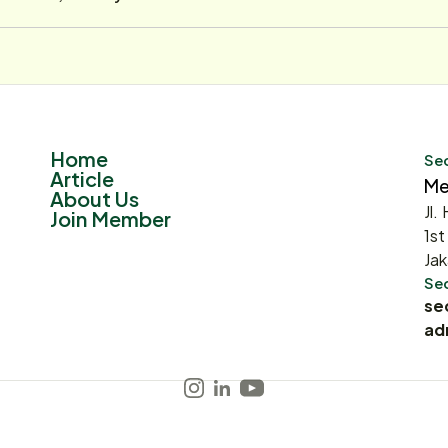
Home
Sec
Article
Me
About Us
Jl.
Join Member
1st
Jak
Sec
se
ad