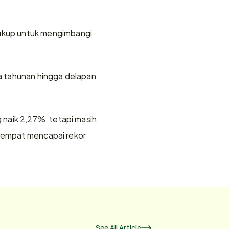
ukup untuk mengimbangi 
ra tahunan hingga delapan 
naik 2,27%, tetapi masih 
 sempat mencapai rekor 
See All Article