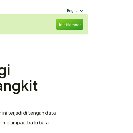
Select Language
English
Join Member
i 
ngkit 
i terjadi di tengah data 
h melampaui batu bara 