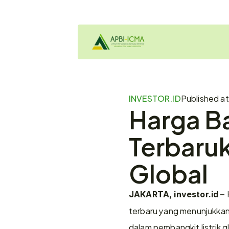
INVESTOR.ID
Published at
Harga Ba
Terbaru
Global
JAKARTA, investor.id – 
terbaru yang menunjukkan 
dalam pembangkit listrik g