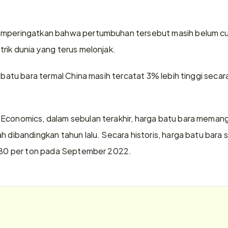
emperingatkan bahwa pertumbuhan tersebut masih belum c
trik dunia yang terus melonjak.
i batu bara termal China masih tercatat 3% lebih tinggi seca
Economics, dalam sebulan terakhir, harga batu bara memang 
h dibandingkan tahun lalu. Secara historis, harga batu bara
7,80 per ton pada September 2022.