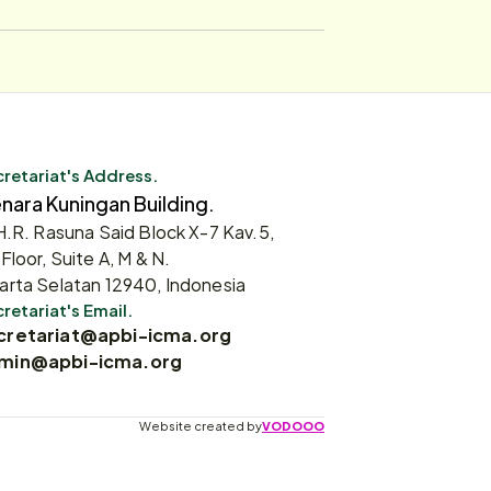
retariat's Address.
nara Kuningan Building.
 H.R. Rasuna Said Block X-7 Kav.5,
 Floor, Suite A, M & N.
arta Selatan 12940, Indonesia
retariat's Email.
cretariat@apbi-icma.org
min@apbi-icma.org
Website created by
VODOOO