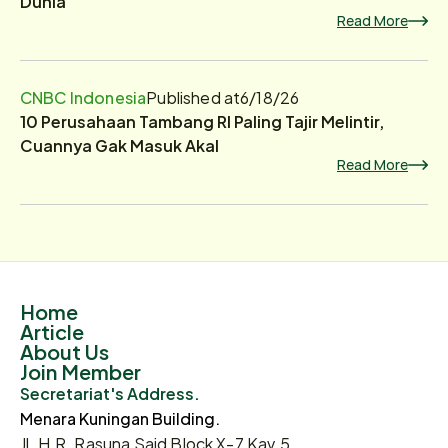
Dunia
Read More
CNBC Indonesia
Published at
6/18/26
10 Perusahaan Tambang RI Paling Tajir Melintir,
Cuannya Gak Masuk Akal
Read More
Home
Article
About Us
Join Member
Secretariat's Address.
Menara Kuningan Building.
Jl. H.R. Rasuna Said Block X-7 Kav.5,