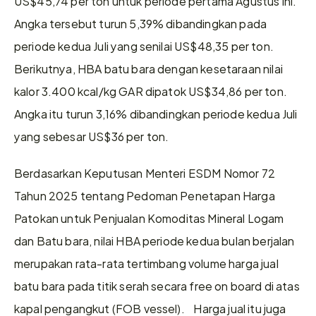
US$45,74 per ton untuk periode pertama Agustus ini. 
Angka tersebut turun 5,39% dibandingkan pada 
periode kedua Juli yang senilai US$48,35 per ton.  
Berikutnya, HBA batu bara dengan kesetaraan nilai 
kalor 3.400 kcal/kg GAR dipatok US$34,86 per ton. 
Angka itu turun 3,16% dibandingkan periode kedua Juli 
yang sebesar US$36 per ton.
Berdasarkan Keputusan Menteri ESDM Nomor 72 
Tahun 2025 tentang Pedoman Penetapan Harga 
Patokan untuk Penjualan Komoditas Mineral Logam 
dan Batu bara, nilai HBA periode kedua bulan berjalan 
merupakan rata-rata tertimbang volume harga jual 
batu bara pada titik serah secara free on board di atas 
kapal pengangkut (FOB vessel).    Harga jual itu juga 