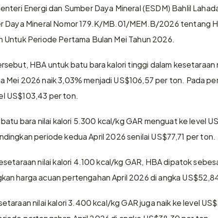
nteri Energi dan Sumber Daya Mineral (ESDM) Bahlil Lahada
er Daya Mineral Nomor 179.K/MB.01/MEM.B/2026 tentang Ha
 Untuk Periode Pertama Bulan Mei Tahun 2026. 
ebut, HBA untuk batu bara kalori tinggi dalam kesetaraan nil
 Mei 2026 naik 3,03% menjadi US$106,57 per ton. Pada peri
vel US$103,43 per ton. 
atu bara nilai kalori 5.300 kcal/kg GAR menguat ke level US
bandingkan periode kedua April 2026 senilai US$77,71 per ton. 
setaraan nilai kalori 4.100 kcal/kg GAR, HBA dipatok sebesa
an harga acuan pertengahan April 2026 di angka US$52,84 
araan nilai kalori 3.400 kcal/kg GAR juga naik ke level US$
 periode pertengahan April 2026 di angka US$38,30 per ton. 