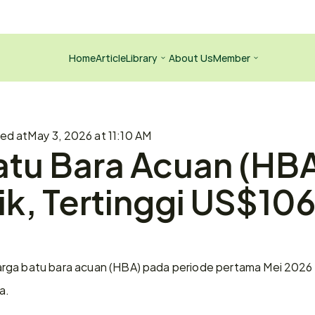
Home
Article
Library
About Us
Member
hed at
May 3, 2026 at 11:10 AM
tu Bara Acuan (HBA)
k, Tertinggi US$106,
arga batu bara acuan (HBA) pada periode pertama Mei 2026
a. 