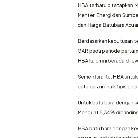
HBA terbaru ditetapkan Me
Menteri Energi dan Sumb
dan Harga Batubara Acuan
Berdasarkan keputusan ters
GAR pada periode pertama
HBA kalori ini berada di le
Sementara itu, HBA untuk b
batu bara ini naik tipis di
Untuk batu bara dengan ke
Menguat 5,34% dibandingk
HBA batu bara dengan keset
acuan itu naik dari posisi