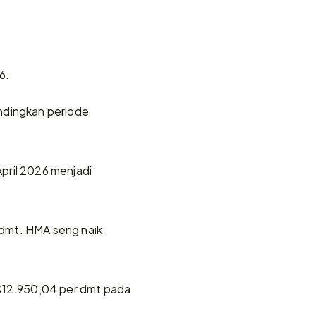
6. 
ndingkan periode 
ril 2026 menjadi 
dmt. HMA seng naik 
12.950,04 per dmt pada 