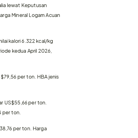
lia lewat Keputusan 
rga Mineral Logam Acuan 
ai kalori 6.322 kcal/kg 
ode kedua April 2026, 
$79,56 per ton. HBA jenis 
r US$55,66 per ton. 
per ton. 
38,76 per ton. Harga 