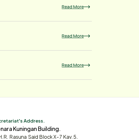
Read More
Read More
Read More
retariat's Address.
nara Kuningan Building.
 H.R. Rasuna Said Block X-7 Kav.5,