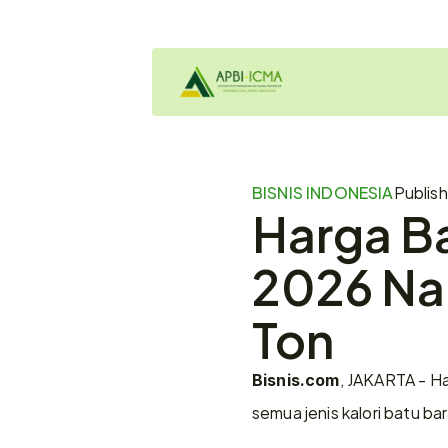
BISNIS INDONESIA
Publis
Harga Ba
2026 Nai
Ton
, JAKARTA - H
Bisnis.com
semua jenis kalori batu bar