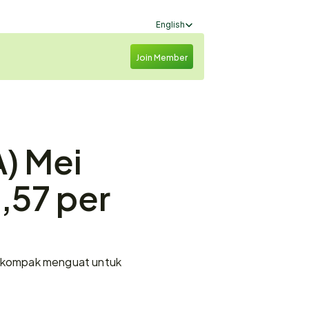
Select Language
English
Join Member
 Mei 
57 per 
 kompak menguat untuk 