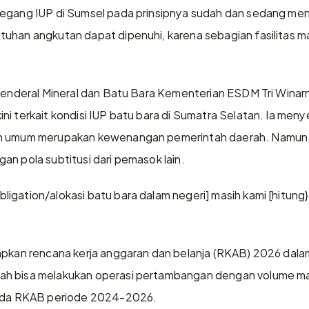
megang IUP di Sumsel pada prinsipnya sudah dan sedang meng
uhan angkutan dapat dipenuhi, karena sebagian fasilitas ma
 Jenderal Mineral dan Batu Bara Kementerian ESDM Tri Wina
ni terkait kondisi IUP batu bara di Sumatra Selatan. Ia men
an umum merupakan kewenangan pemerintah daerah. Namun, 
n pola subtitusi dari pemasok lain.  
igation/alokasi batu bara dalam negeri] masih kami [hitung
apkan rencana kerja anggaran dan belanja (RKAB) 2026 dalam 
h bisa melakukan operasi pertambangan dengan volume mak
pada RKAB periode 2024-2026. 