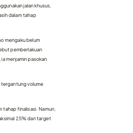
gunakan jalan khusus, 
sih dalam tahap 
rno mengaku belum 
yebut pemberlakuan 
ia menjamin pasokan 
} tergantung volume 
tahap finalisasi. Namun, 
simal 25% dari target 