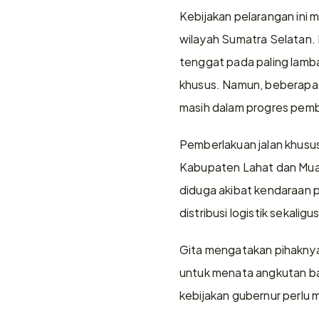
Kebijakan pelarangan ini m
wilayah Sumatra Selatan. 
tenggat pada paling lambat
khusus. Namun, beberapa
masih dalam progres pemb
Pemberlakuan jalan khusu
Kabupaten Lahat dan Muara
diduga akibat kendaraan p
distribusi logistik sekalig
Gita mengatakan pihaknya
untuk menata angkutan bat
kebijakan gubernur perlu 