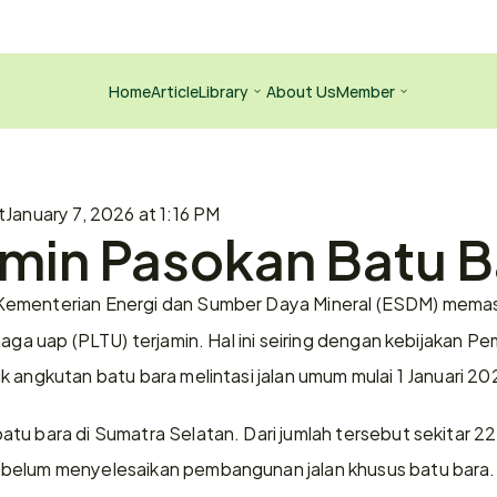
Home
Article
Library
About Us
Member
t
January 7, 2026 at 1:16 PM
min Pasokan Batu B
Kementerian Energi dan Sumber Daya Mineral (ESDM) memast
naga uap (PLTU) terjamin. Hal ini seiring dengan kebijakan Pe
 angkutan batu bara melintasi jalan umum mulai 1 Januari 202
tu bara di Sumatra Selatan. Dari jumlah tersebut sekitar 2
belum menyelesaikan pembangunan jalan khusus batu bara. 