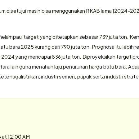
m disetujui masih bisa menggunakan RKAB lama [2024-202
melampaui target yang ditetapkan sebesar 739 juta ton. Ke
u bara 2025 kurang dari 790 juta ton. Prognosa itu lebih r
 2024 yang mencapai 836 juta ton. Diproyeksikan target produ
 antara lain guna menahan laju penurunan harga batu bara. Ad
etenagalistrikan, industri semen, pupuk serta industri strateg
6 at 12:00 AM