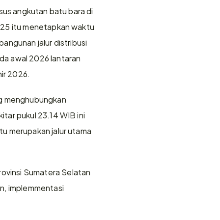
sus angkutan batu bara di 
025 itu menetapkan waktu 
ngunan jalur distribusi 
 awal 2026 lantaran 
ir 2026. 
ang menghubungkan 
ar pukul 23.14 WIB ini 
u merupakan jalur utama 
vinsi Sumatera Selatan 
n, implemmentasi 