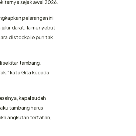
kitarnya sejak awal 2026. 
gkapkan pelarangan ini 
lur darat. Ia menyebut 
a di stockpile pun tak 
i sekitar tambang. 
ak,” kata Gita kepada 
salnya, kapal sudah 
laku tambang harus 
ka angkutan tertahan, 