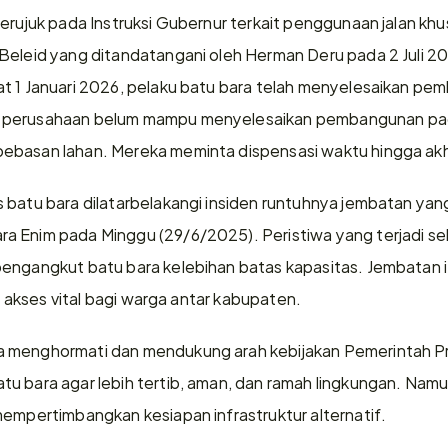
erujuk pada Instruksi Gubernur terkait penggunaan jalan khu
Beleid yang ditandatangani oleh Herman Deru pada 2 Juli 2
 1 Januari 2026, pelaku batu bara telah menyelesaikan pemba
 perusahaan belum mampu menyelesaikan pembangunan pada
ebasan lahan. Mereka meminta dispensasi waktu hingga akh
s batu bara dilatarbelakangi insiden runtuhnya jembatan y
 Enim pada Minggu (29/6/2025). Peristiwa yang terjadi sekit
engangkut batu bara kelebihan batas kapasitas. Jembatan it
us akses vital bagi warga antar kabupaten.
 menghormati dan mendukung arah kebijakan Pemerintah Pro
u bara agar lebih tertib, aman, dan ramah lingkungan. Namu
mempertimbangkan kesiapan infrastruktur alternatif.