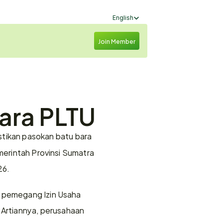
Select Language
English
Join Member
ara PLTU
ikan pasokan batu bara 
merintah Provinsi Sumatra 
6. 
2 pemegang Izin Usaha 
Artiannya, perusahaan 