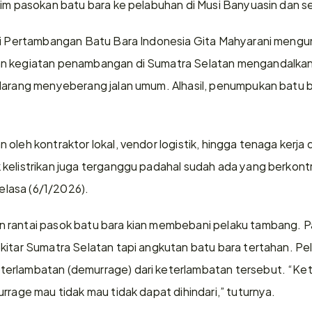
rim pasokan batu bara ke pelabuhan di Musi Banyuasin dan se
si Pertambangan Batu Bara Indonesia Gita Mahyarani mengun
n kegiatan penambangan di Sumatra Selatan mengandalkan ja
larang menyeberang jalan umum. Alhasil, penumpukan batu bar
oleh kontraktor lokal, vendor logistik, hingga tenaga kerja d
kelistrikan juga terganggu padahal sudah ada yang berkontr
Selasa (6/1/2026). 
 rantai pasok batu bara kian membebani pelaku tambang. Pa
kitar Sumatra Selatan tapi angkutan batu bara tertahan. Pe
erlambatan (demurrage) dari keterlambatan tersebut. “Keti
rrage mau tidak mau tidak dapat dihindari,” tuturnya.