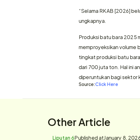
“Selama RKAB [2026] belu
ungkapnya. 
Produksi batu bara 2025 
memproyeksikan volume bat
tingkat produksi batu bara
dari 700 juta ton. Hal ini
diperuntukan bagi sektor k
Source:
Click Here
Other Article
Liputan 6
Published at
January 8, 202