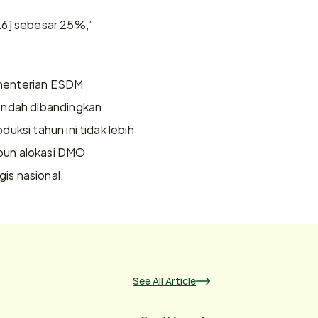
6] sebesar 25%,” 
menterian ESDM 
endah dibandingkan 
ksi tahun ini tidak lebih 
apun alokasi DMO 
is nasional. 
See All Article