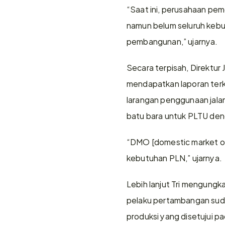
“Saat ini, perusahaan pe
namun belum seluruh kebut
pembangunan,” ujarnya.
Secara terpisah, Direktur
mendapatkan laporan terki
larangan penggunaan jal
batu bara untuk PLTU denga
“DMO [domestic market obl
kebutuhan PLN,” ujarnya.
Lebih lanjut Tri mengungk
pelaku pertambangan suda
produksi yang disetujui 