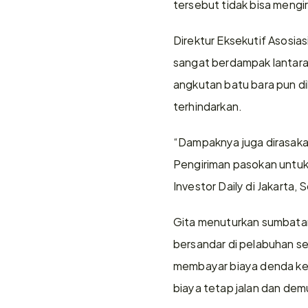
tersebut tidak bisa mengi
Direktur Eksekutif Asosia
sangat berdampak lantara
angkutan batu bara pun di
terhindarkan. 
“Dampaknya juga dirasakan 
Pengiriman pasokan untuk 
Investor Daily di Jakarta, 
Gita menuturkan sumbatan
bersandar di pelabuhan se
membayar biaya denda ket
biaya tetap jalan dan demu