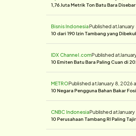
1,76 Juta Metrik Ton Batu Bara Diseba
Bisnis Indonesia
Published at
January
10 dari 190 Izin Tambang yang Dibek
IDX Channel.com
Published at
Januar
10 Emiten Batu Bara Paling Cuan di 20
METRO
Published at
January 8, 2026 
10 Negara Pengguna Bahan Bakar Fosil
CNBC Indonesia
Published at
January
10 Perusahaan Tambang RI Paling Taji