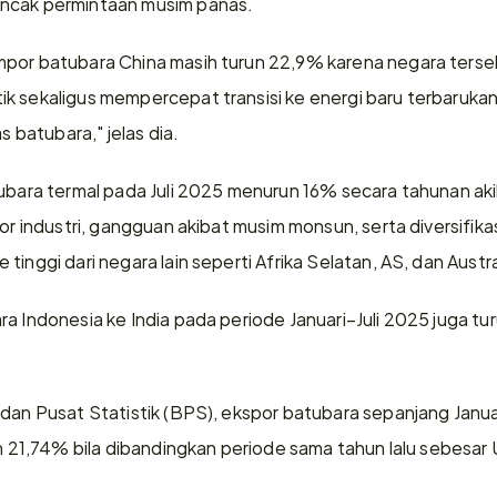
ncak permintaan musim panas.
mpor batubara China masih turun 22,9% karena negara terse
k sekaligus mempercepat transisi ke energi baru terbarukan
as batubara," jelas dia.
tubara termal pada Juli 2025 menurun 16% secara tahunan a
tor industri, gangguan akibat musim monsun, serta diversifika
tinggi dari negara lain seperti Afrika Selatan, AS, dan Austra
a Indonesia ke India pada periode Januari–Juli 2025 juga tu
adan Pusat Statistik (BPS), ekspor batubara sepanjang Janua
un 21,74% bila dibandingkan periode sama tahun lalu sebesar U