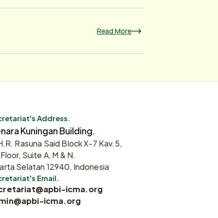
Read More
retariat's Address.
nara Kuningan Building.
 H.R. Rasuna Said Block X-7 Kav.5,
 Floor, Suite A, M & N.
arta Selatan 12940, Indonesia
retariat's Email.
cretariat@apbi-icma.org
min@apbi-icma.org