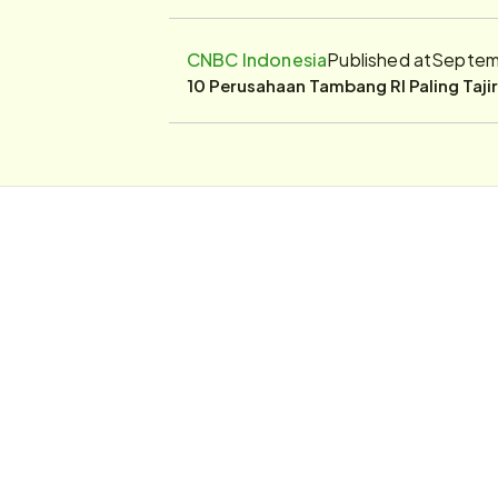
CNBC Indonesia
Published at
Septemb
10 Perusahaan Tambang RI Paling Taji