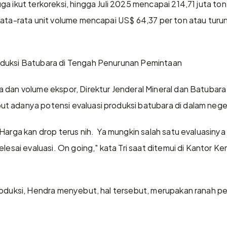
a ikut terkoreksi, hingga Juli 2025 mencapai 214,71 juta ton 
Rata-rata unit volume mencapai US$ 64,37 per ton atau turun
duksi Batubara di Tengah Penurunan Pemintaan
 dan volume ekspor, Direktur Jenderal Mineral dan Batubara
t adanya potensi evaluasi produksi batubara di dalam nege
Harga kan drop terus nih.  Ya mungkin salah satu evaluasinya 
elesai evaluasi. On going," kata Tri saat ditemui di Kantor K
roduksi, Hendra menyebut, hal tersebut, merupakan ranah peme