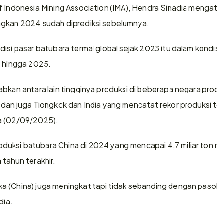
f Indonesia Mining Association (IMA), Hendra Sinadia menga
ngkan 2024 sudah diprediksi sebelumnya.
isi pasar batubara termal global sejak 2023 itu dalam kondi
  hingga 2025.
abkan antara lain tingginya produksi di beberapa negara pr
 dan juga Tiongkok dan India yang mencatat rekor produksi te
a (02/09/2025).
uksi batubara China di 2024 yang mencapai 4,7 miliar ton m
 tahun terakhir.
a (China) juga meningkat tapi tidak sebanding dengan paso
dia.