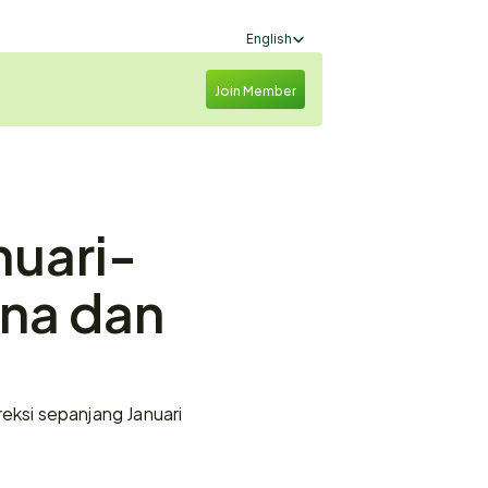
Select Language
English
Join Member
nuari-
na dan 
ksi sepanjang Januari 