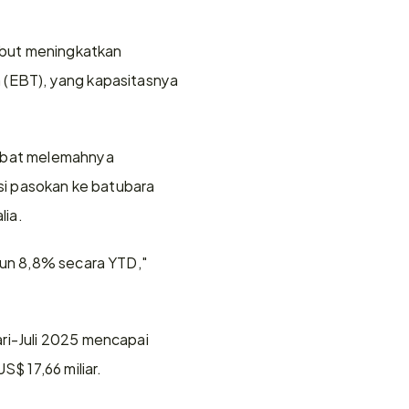
but meningkatkan 
 (EBT), yang kapasitasnya 
kibat melemahnya 
si pasokan ke batubara 
lia.
run 8,8% secara YTD," 
ri-Juli 2025 mencapai 
S$ 17,66 miliar.