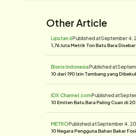
Other Article
Liputan 6
Published at
September 4, 
1,76 Juta Metrik Ton Batu Bara Diseba
Bisnis Indonesia
Published at
Septemb
10 dari 190 Izin Tambang yang Dibek
IDX Channel.com
Published at
Septem
10 Emiten Batu Bara Paling Cuan di 20
METRO
Published at
September 4, 20
10 Negara Pengguna Bahan Bakar Fosil