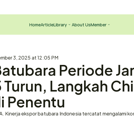
Home
Article
Library
About Us
Member
mber 3, 2025 at 12:05 PM
atubara Periode Ja
5 Turun, Langkah Chi
di Penentu
Kinerja ekspor batubara Indonesia tercatat mengalami kore