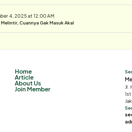
er 4, 2025 at 12:00 AM
r Melintir, Cuannya Gak Masuk Akal
Home
Sec
Article
Me
About Us
Jl.
Join Member
1st
Jak
Sec
se
ad