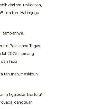
 dari satu miliar ton, 
uta ton. Hal ini juga 
i," tambahnya.
nurut Pelaksana Tugas 
a Juli 2025 memang 
dan India.
ra tahunan, meskipun 
ama tiga bulan berturut-
r cuaca, gangguan 