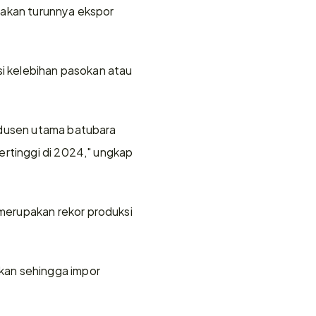
takan turunnya ekspor 
si kelebihan pasokan atau 
odusen utama batubara 
rtinggi di 2024," ungkap 
erupakan rekor produksi 
kan sehingga impor 