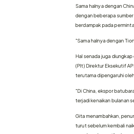
Sama halnya dengan China,
dengan beberapa sumber me
berdampak pada permintaa
"Sama halnya dengan Tiong
Hal senada juga diungkap
(Plt) Direktur Eksekutif 
terutama dipengaruhi oleh
"Di China, ekspor batubar
terjadi kenaikan bulanan s
Gita menambahkan, penuru
turut sebelum kembali nai