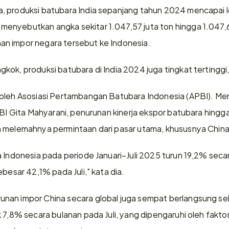
 produksi batubara India sepanjang tahun 2024 mencapai lebih
nyebutkan angka sekitar 1.047,57 juta ton hingga 1.047,69 j
n impor negara tersebut ke Indonesia.
kok, produksi batubara di India 2024 juga tingkat tertingg
 oleh Asosiasi Pertambangan Batubara Indonesia (APBI). Me
APBI Gita Mahyarani, penurunan kinerja ekspor batubara hingg
 melemahnya permintaan dari pasar utama, khususnya China 
a Indonesia pada periode Januari–Juli 2025 turun 19,2% seca
ebesar 42,1% pada Juli," kata dia.
nan impor China secara global juga sempat berlangsung sel
k 7,8% secara bulanan pada Juli, yang dipengaruhi oleh fakto