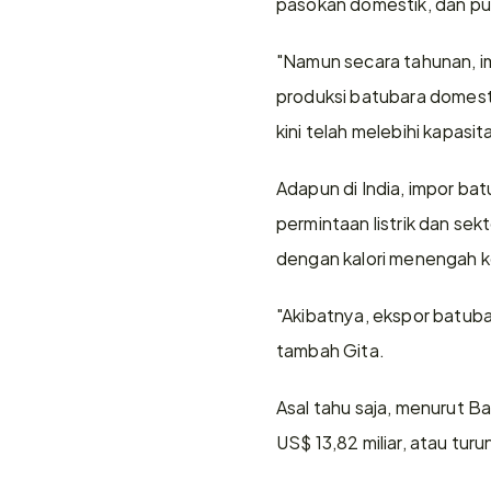
pasokan domestik, dan pu
"Namun secara tahunan, i
produksi batubara domesti
kini telah melebihi kapasit
Adapun di India, impor ba
permintaan listrik dan sek
dengan kalori menengah ke 
"Akibatnya, ekspor batubar
tambah Gita.
Asal tahu saja, menurut B
US$ 13,82 miliar, atau tur