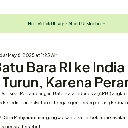
Home
Article
Library
About Us
Member
d at
May 8, 2025 at 1:25 AM
atu Bara RI ke India 
 Turun, Karena Per
 Asosiasi Pertambangan Batu Bara Indonesia (APBI) angkat su
a ke India dan Pakistan di tengah genderang perang kedua ne
PBI Gita Mahyarani mengungkapkan, saat ini belum merasakan
dua negara tersebut.