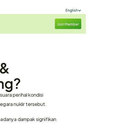
Select Language
English
Join Member
& 
ang?
ara perihal kondisi 
gara nuklir tersebut.
 adanya dampak signifikan 