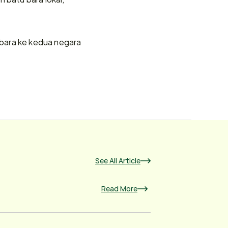
bara ke kedua negara 
See All Article
Read More