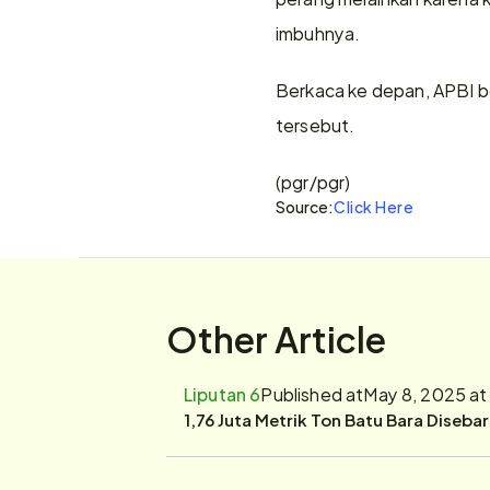
imbuhnya.
Berkaca ke depan, APBI be
tersebut.
(pgr/pgr)
Source:
Click Here
Other Article
Liputan 6
Published at
May 8, 2025 at
1,76 Juta Metrik Ton Batu Bara Diseba