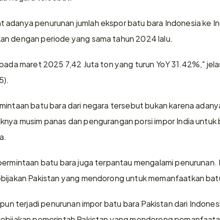
adanya penurunan jumlah ekspor batu bara Indonesia ke Ind
an dengan periode yang sama tahun 2024 lalu.
 pada maret 2025 7,42 Juta ton yang turun YoY 31.42%," je
5).
mintaan batu bara dari negara tersebut bukan karena adany
uknya musim panas dan pengurangan porsi impor India untuk
a.
permintaan batu bara juga terpantau mengalami penurunan. B
ebijakan Pakistan yang mendorong untuk memanfaatkan batu 
 pun terjadi penurunan impor batu bara Pakistan dari Indones
kebijakan pemerintah Pakistan yang mendorong pemanfaatan b