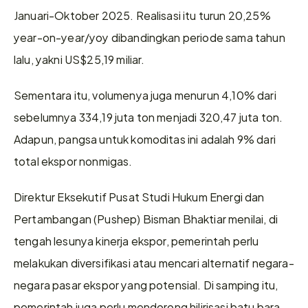
Januari-Oktober 2025. Realisasi itu turun 20,25% 
year-on-year/yoy dibandingkan periode sama tahun 
lalu, yakni US$25,19 miliar. 
Sementara itu, volumenya juga menurun 4,10% dari 
sebelumnya 334,19 juta ton menjadi 320,47 juta ton. 
Adapun, pangsa untuk komoditas ini adalah 9% dari 
total ekspor nonmigas. 
Direktur Eksekutif Pusat Studi Hukum Energi dan 
Pertambangan (Pushep) Bisman Bhaktiar menilai, di 
tengah lesunya kinerja ekspor, pemerintah perlu 
melakukan diversifikasi atau mencari alternatif negara-
negara pasar ekspor yang potensial. Di samping itu, 
pemerintah juga perlu mendorong hilirisasi batu bara. 