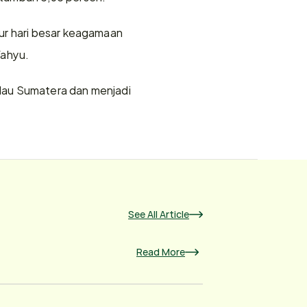
ur hari besar keagamaan 
Wahyu.
lau Sumatera dan menjadi 
See All Article
Read More