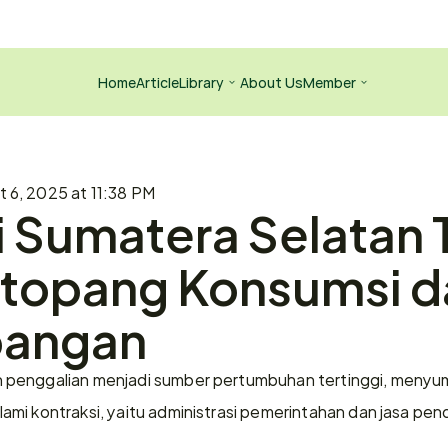
Home
Article
Library
About Us
Member
 6, 2025 at 11:38 PM
 Sumatera Selatan 
itopang Konsumsi d
bangan
penggalian menjadi sumber pertumbuhan tertinggi, menyum
mi kontraksi, yaitu administrasi pemerintahan dan jasa pen