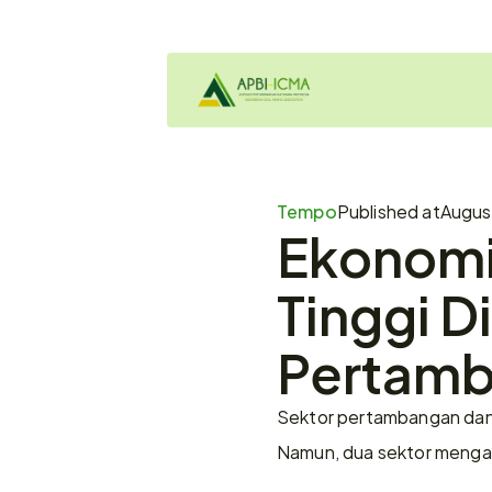
Tempo
Published at
August
Ekonomi
Tinggi D
Pertam
Sektor pertambangan dan 
Namun, dua sektor mengala