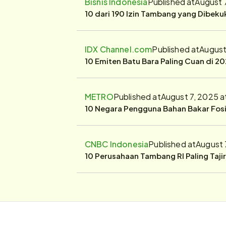
Bisnis Indonesia
Published at
August 
10 dari 190 Izin Tambang yang Dibek
IDX Channel.com
Published at
August
10 Emiten Batu Bara Paling Cuan di 20
METRO
Published at
August 7, 2025 a
10 Negara Pengguna Bahan Bakar Fosil
CNBC Indonesia
Published at
August 
10 Perusahaan Tambang RI Paling Taji