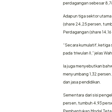
perdagangan sebesar 8,78
Adapun tiga sektor utama
(share 24,25 persen, tumb
Perdagangan (share 14,16
“Secara kumulatif, ketiga
pada triwulan II,” jelas Wa
Ia juga menyebutkan bahw
menyumbang 1,32 persen. N
dan jasa pendidikan.
Sementara dari sisi peng
persen, tumbuh 4,93 perse
Pembentukan Modal Tetap