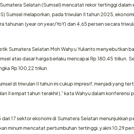
tera Selatan (Sumsel) mencatat rekor tertinggi dalam em
S) Sumsel melaporkan, pada triwulan II tahun 2025, ekonomi p
a tahunan (year on year/YoY) dan 4,65 persen secara triwula
istik Sumatera Selatan Moh Wahyu Yulianto menyebutkan b
sel atas dasar harga berlaku mencapai Rp 180,45 triliun. S
gka Rp 100,22 triliun.
l di triwulan II tahun ini cukup impresif, menjadi yang tert
ulan II empat tahun terakhir),” kata Wahyu dalam konferensi p
15 dari 17 sektor ekonomi di Sumatera Selatan menunjukkan p
n minum mencatat pertumbuhan tertinggi, yakni 10,29 perse