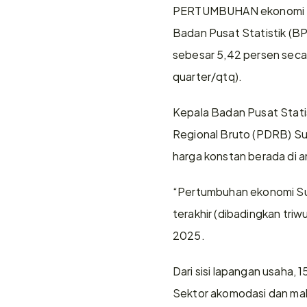
PERTUMBUHAN ekonomi Suma
Badan Pusat Statistik (BP
sebesar 5,42 persen secar
quarter/qtq).
Kepala Badan Pusat Stat
Regional Bruto (PDRB) Sum
harga konstan berada di an
“Pertumbuhan ekonomi Sumse
terakhir (dibadingkan triw
2025.
Dari sisi lapangan usaha, 
Sektor akomodasi dan maka