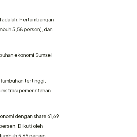
l adalah, Pertambangan 
mbuh 5,58 persen), dan 
mbuhan ekonomi Sumsel 
umbuhan tertinggi, 
nistrasi pemerintahan 
onomi dengan share 61,69 
rsen. Diikuti oleh 
tumbuh 5,65 persen.