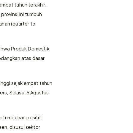
pat tahun terakhir. 
rovinsi ini tumbuh 
nan (quarter to 
ahwa Produk Domestik 
edangkan atas dasar 
inggi sejak empat tahun 
ers, Selasa, 5 Agustus 
ertumbuhan positif. 
n, disusul sektor 