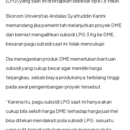
(LPG) yang saat ini ditetapkan sebesar Rp87,6 triliun.
Ekonom Universitas Andalas Syafruddin Karimi 
memandang jika pemerintah melanjutkan proyek DME 
dan berniat mengalihkan subsidi LPG 3 Kg ke DME, 
besaran pagu subsidi saat ini tidak mencukupi.
Dia menegaskan produk DME memerlukan bantuan 
subsidi yang cukup besar agar memiliki harga 
terjangkau, sebab biaya produksinya terbilang tinggi 
pada awal pengembangan proyek tersebut.
“Karena itu, pagu subsidi LPG saat ini hanya akan 
cukup bila selisih harga DME terhadap harga jual ritel 
bisa ditekan mendekati pola subsidi LPG, sesuatu 
yang sulit terjadi sebelum proyek mencapai skala, 