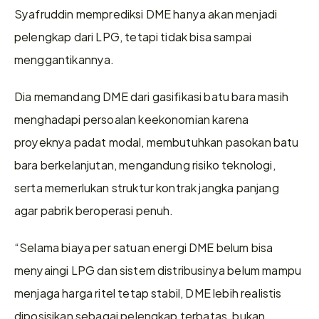
Syafruddin memprediksi DME hanya akan menjadi 
pelengkap dari LPG, tetapi tidak bisa sampai 
menggantikannya.
Dia memandang DME dari gasifikasi batu bara masih 
menghadapi persoalan keekonomian karena 
proyeknya padat modal, membutuhkan pasokan batu 
bara berkelanjutan, mengandung risiko teknologi, 
serta memerlukan struktur kontrak jangka panjang 
agar pabrik beroperasi penuh. 
“Selama biaya per satuan energi DME belum bisa 
menyaingi LPG dan sistem distribusinya belum mampu 
menjaga harga ritel tetap stabil, DME lebih realistis 
diposisikan sebagai pelengkap terbatas, bukan 