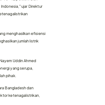
ndonesia," ujar Direktur 
tenagalistrikan 
ng menghasilkan efisiensi 
asilkan jumlah listrik 
h Nayem Uddin Ahmed 
ergi yang serupa, 
lah pihak.
ra Bangladesh dan 
ktor ketenagalistrikan, 