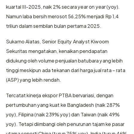
kuartal III-2025, naik 2% secara year on year (yoy). 
Namun laba bersih merosot 56,25% menjadi Rp 1,4 
triliun dalam sembilan bulan pertama 2025. 
Sukarno Alatas, Senior Equity Analyst Kiwoom 
Sekuritas mengatakan, kenaikan pendapatan 
didukung oleh volume penjualan batubara yang lebih 
tinggi meskipun ada tekanan dari harga jual rata – rata 
(ASP) yang lebih rendah.
Tercatat kinerja ekspor PTBA bervariasi, dengan 
pertumbuhan yang kuat ke Bangladesh (naik 287% 
yoy), Filipina (naik 239% yoy) dan Taiwan (naik 49% 
yoy). Tetapi diimbangi oleh penurunan tajam ke pasar 
utama seperti China (turun 75% yoy), India (turun 46% 