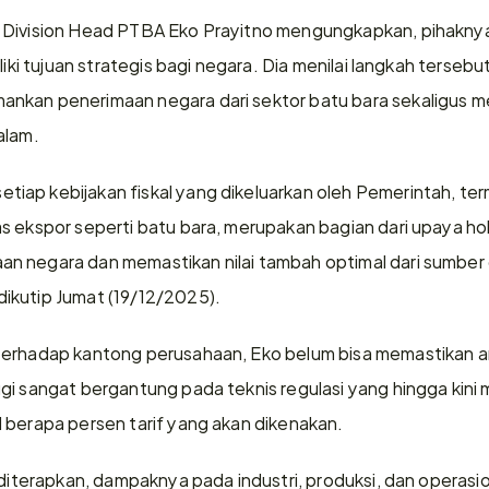
 Division Head PTBA Eko Prayitno mengungkapkan, pihaknya
liki tujuan strategis bagi negara. Dia menilai langkah tersebu
nkan penerimaan negara dari sektor batu bara sekaligus me
alam.
iap kebijakan fiskal yang dikeluarkan oleh Pemerintah, te
s ekspor seperti batu bara, merupakan bagian dari upaya hol
n negara dan memastikan nilai tambah optimal dari sumber 
ikutip Jumat (19/12/2025).
terhadap kantong perusahaan, Eko belum bisa memastikan an
gi sangat bergantung pada teknis regulasi yang hingga kini m
 berapa persen tarif yang akan dikenakan.
 diterapkan, dampaknya pada industri, produksi, dan operasi