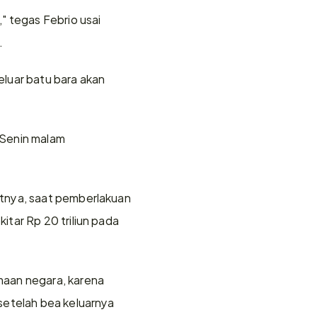
 tegas Febrio usai 
.
uar batu bara akan 
 Senin malam 
tnya, saat pemberlakuan 
tar Rp 20 triliun pada 
aan negara, karena 
setelah bea keluarnya 