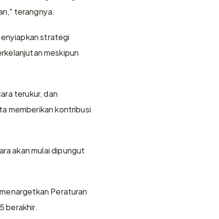
an," terangnya.
nyiapkan strategi 
erkelanjutan meskipun 
ra terukur, dan 
a memberikan kontribusi 
a akan mulai dipungut 
 menargetkan Peraturan 
 berakhir.