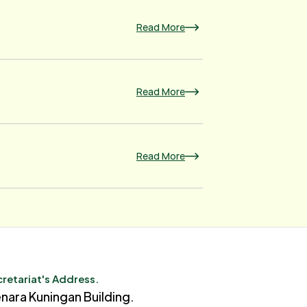
Read More
Read More
Read More
retariat's Address.
nara Kuningan Building.