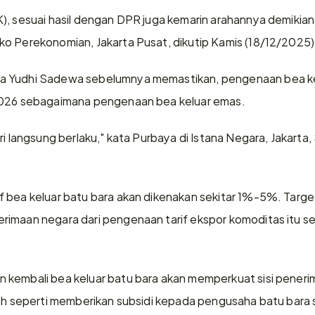
), sesuai hasil dengan DPR juga kemarin arahannya demikian,"
o Perekonomian, Jakarta Pusat, dikutip Kamis (18/12/2025)
a Yudhi Sadewa sebelumnya memastikan, pengenaan bea kel
2026 sebagaimana pengenaan bea keluar emas.
ri langsung berlaku," kata Purbaya di Istana Negara, Jakarta,
 bea keluar batu bara akan dikenakan sekitar 1%-5%. Targe
imaan negara dari pengenaan tarif ekspor komoditas itu seki
kembali bea keluar batu bara akan memperkuat sisi penerim
tah seperti memberikan subsidi kepada pengusaha batu bara 