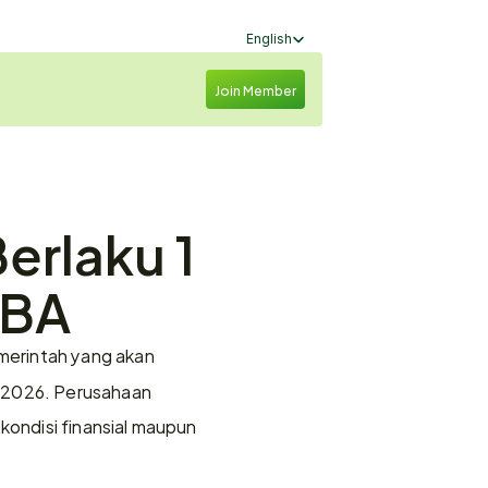
Select Language
English
Join Member
erlaku 1 
TBA
merintah yang akan 
 2026. Perusahaan 
ondisi finansial maupun 