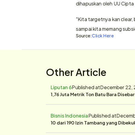
dihapuskan oleh UU Cipta 
"Kita targetnya kan clear, b
sampai kita memang subsidi
Source:
Click Here
Other Article
Liputan 6
Published at
December 22, 
1,76 Juta Metrik Ton Batu Bara Diseba
Bisnis Indonesia
Published at
Decembe
10 dari 190 Izin Tambang yang Dibek