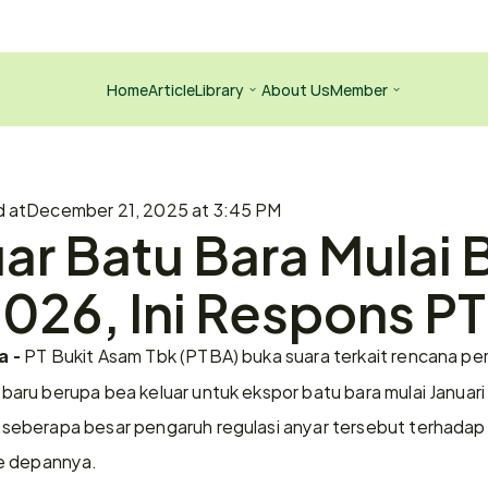
Home
Article
Library
About Us
Member
d at
December 21, 2025 at 3:45 PM
ar Batu Bara Mulai B
2026, Ini Respons P
 PT Bukit Asam Tbk (PTBA) buka suara terkait rencana pe
a -
ru berupa bea keluar untuk ekspor batu bara mulai Januari
eberapa besar pengaruh regulasi anyar tersebut terhadap k
e depannya.