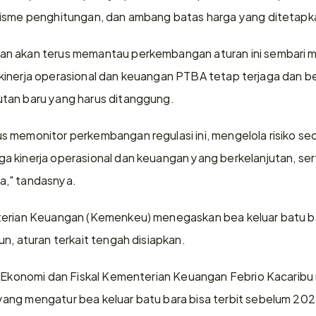
nisme penghitungan, dan ambang batas harga yang ditetapk
n akan terus memantau perkembangan aturan ini sembari me
gar kinerja operasional dan keuangan PTBA tetap terjaga dan b
tan baru yang harus ditanggung.
 memonitor perkembangan regulasi ini, mengelola risiko seca
 kinerja operasional dan keuangan yang berkelanjutan, sert
a," tandasnya.
terian Keuangan (Kemenkeu) menegaskan bea keluar batu bar
n, aturan terkait tengah disiapkan.
i Ekonomi dan Fiskal Kementerian Keuangan Febrio Kacaribu
ng mengatur bea keluar batu bara bisa terbit sebelum 2025