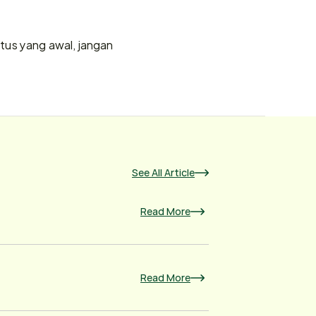
tatus yang awal, jangan 
See All Article
Read More
Read More