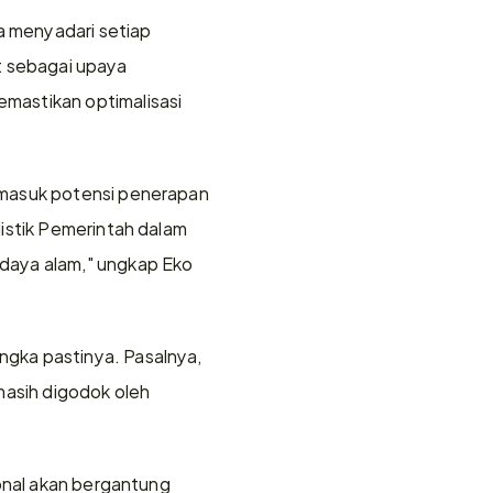
 menyadari setiap 
t sebagai upaya 
mastikan optimalisasi 
rmasuk potensi penerapan 
istik Pemerintah dalam 
daya alam," ungkap Eko 
gka pastinya. Pasalnya, 
asih digodok oleh 
onal akan bergantung 