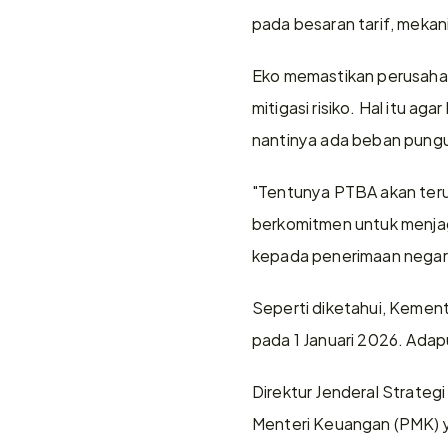
pada besaran tarif, meka
Eko memastikan perusahaa
mitigasi risiko. Hal itu a
nantinya ada beban pungu
"Tentunya PTBA akan terus
berkomitmen untuk menjaga
kepada penerimaan negar
Seperti diketahui, Kemen
pada 1 Januari 2026. Adapu
Direktur Jenderal Strateg
Menteri Keuangan (PMK) ya