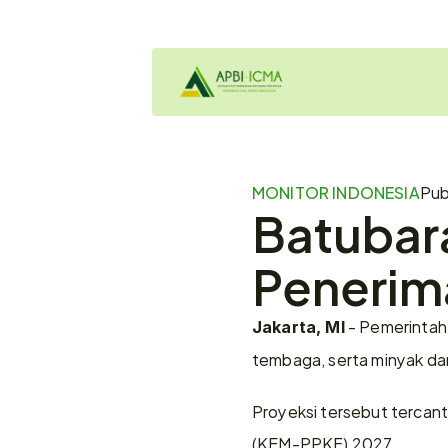
MONITOR INDONESIA
Pub
Batubara
Penerima
 - Pemerintah
Jakarta, MI
tembaga, serta minyak da
Proyeksi tersebut tercan
(KEM-PPKF) 2027.