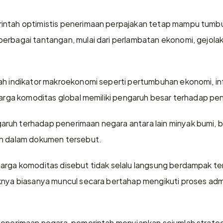
intah optimistis penerimaan perpajakan tetap mampu tumb
erbagai tantangan, mulai dari perlambatan ekonomi, gejolak
.
h indikator makroekonomi seperti pertumbuhan ekonomi, inflas
 harga komoditas global memiliki pengaruh besar terhadap p
uh terhadap penerimaan negara antara lain minyak bumi, bat
ah dalam dokumen tersebut.
arga komoditas disebut tidak selalu langsung berdampak te
knya biasanya muncul secara bertahap mengikuti proses admi
penerimaan negara, pemerintah menyiapkan sejumlah strategi