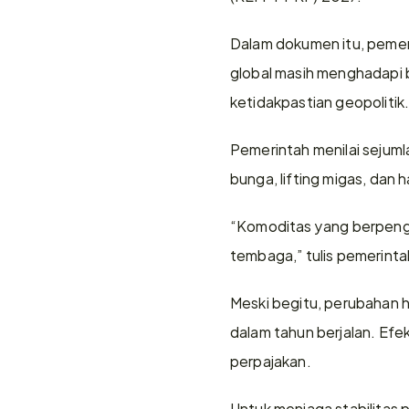
Dalam dokumen itu, pemer
global masih menghadapi b
ketidakpastian geopolitik
Pemerintah menilai sejumla
bunga, lifting migas, dan
“Komoditas yang berpengar
tembaga,” tulis pemerint
Meski begitu, perubahan h
dalam tahun berjalan. Efe
perpajakan.
Untuk menjaga stabilitas 