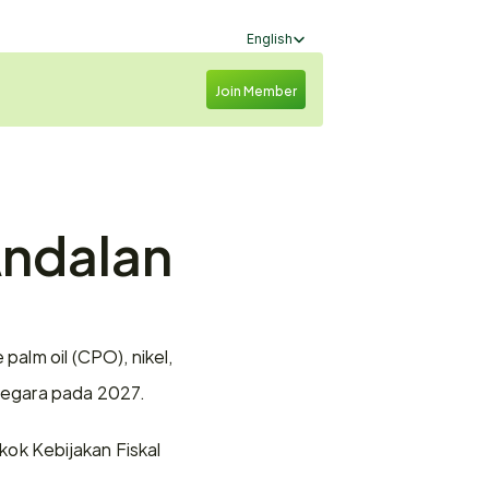
Select Language
English
Join Member
ndalan 
alm oil (CPO), nikel, 
negara pada 2027.
k Kebijakan Fiskal 