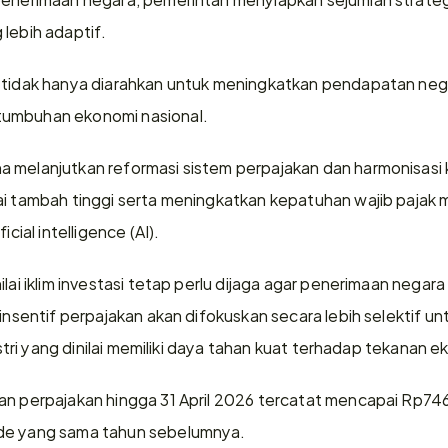
 lebih adaptif.
 tidak hanya diarahkan untuk meningkatkan pendapatan negar
tumbuhan ekonomi nasional.
 melanjutkan reformasi sistem perpajakan dan harmonisasi k
ai tambah tinggi serta meningkatkan kepatuhan wajib pajak 
icial intelligence (AI).
ilai iklim investasi tetap perlu dijaga agar penerimaan negar
 insentif perpajakan akan difokuskan secara lebih selektif u
dustri yang dinilai memiliki daya tahan kuat terhadap tekanan 
an perpajakan hingga 31 April 2026 tercatat mencapai Rp746,9
ode yang sama tahun sebelumnya.