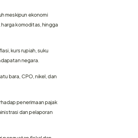
uh meskipun ekonomi 
 harga komoditas, hingga 
i, kurs rupiah, suku 
endapatan negara.
u bara, CPO, nikel, dan 
rhadap penerimaan pajak 
nistrasi dan pelaporan 
 penguatan fiskal dan 