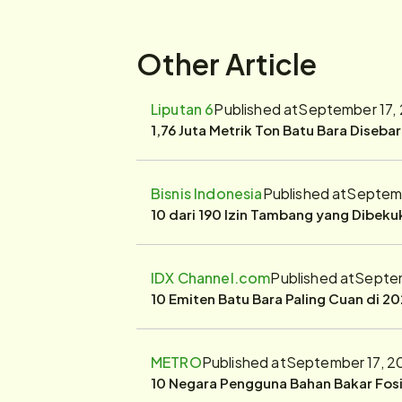
Other Article
Liputan 6
Published at
September 17, 
1,76 Juta Metrik Ton Batu Bara Diseba
Bisnis Indonesia
Published at
Septemb
10 dari 190 Izin Tambang yang Dibek
IDX Channel.com
Published at
Septem
10 Emiten Batu Bara Paling Cuan di 20
METRO
Published at
September 17, 2
10 Negara Pengguna Bahan Bakar Fosil