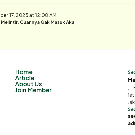
er 17, 2025 at 12:00 AM
r Melintir, Cuannya Gak Masuk Akal
Home
Sec
Article
Me
About Us
Jl.
Join Member
1st
Jak
Sec
se
ad