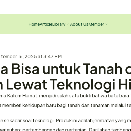
Home
Article
Library
About Us
Member
tember 16, 2025 at 3:47 PM
a Bisa untuk Tanah d
Lewat Teknologi Hil
ma Kalium Humat, menjadi salah satu bukti bahwa batu bara t
 memberi kehidupan baru bagi tanah dan tanaman melalui tekno
n sekadar soal teknologi. Produk ini adalah jembatan yang
berjauhan: pertambangan dan pertanian. Dari lahan tambang 