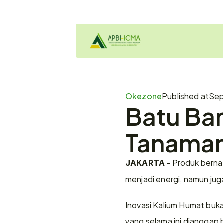
Okezone
Published at
Sep
Batu Bar
Tanaman 
 Produk berna
JAKARTA -
menjadi energi, namun juga
Inovasi Kalium Humat buka
yang selama ini dianggap 