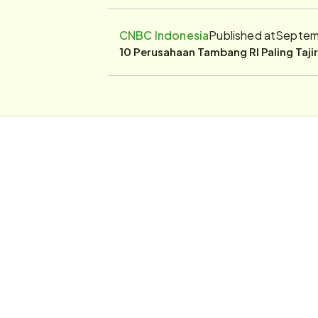
CNBC Indonesia
Published at
Septemb
10 Perusahaan Tambang RI Paling Taji