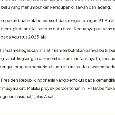
nergi baru yang menumbuhkan kehidupan di sawah dan ladang.
erupakan buah kolaborasi riset dan pengembangan PT Bukit 
eningkatkan nilai tambah batu bara. Keduanya pun telah me
t pada Agustus 2025 lalu.
Ismail menegaskan, inisiatif ini membuktikan bahwa batu bar
ng ramah lingkungan dan memberikan manfaat nyata, khususn
an dengan program pemerintah untuk hilirisasi dan swasembad
Presiden Republik Indonesia yang berfokus pada kemandirian 
an masyarakat. Melalui proyek percontohan ini, PTBA berteka
unan nasional,” jelas Arsal.  