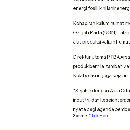
energi fosil, kini lahir e
Kehadiran kalium humat m
Gadjah Mada (UGM) dalam m
alat produksi kalium huma
Direktur Utama PTBA Arsal 
produk bernilai tambah ya
Kolaborasi ini juga sejal
“Sejalan dengan Asta Cita 
industri, dan kesejahtera
nyata bagi agenda pembang
Source:
Click Here