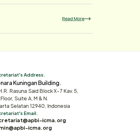
Read More
retariat's Address.
nara Kuningan Building.
 H.R. Rasuna Said Block X-7 Kav.5,
 Floor, Suite A, M & N.
arta Selatan 12940, Indonesia
retariat's Email.
cretariat@apbi-icma.org
min@apbi-icma.org