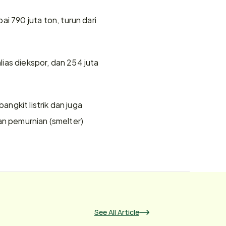
790 juta ton, turun dari 
lias diekspor, dan 254 juta 
gkit listrik dan juga 
an pemurnian (smelter) 
See All Article