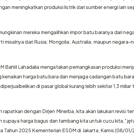
an meningkatkan produksi listrik dari sumber energi lain sep
mungkinan mereka mengalihkan impor batu baranya dari nega
erti misalnya dari Rusia; Mongolia; Australia; maupun negara-
Bahlil Lahadalia mengatakan pemangkasan produksi menjadi 
 kenaikan harga batu bara dan menjaga cadangan batu bara 
diperjualbelikan di pasar global kurang lebih sekitar 1,3 milia
apatkan dengan Dirjen Minerba, kita akan lakukan revisi ter
n supaya harga bagus dan tambang kita untuk cucu kita," jęła
rja Tahun 2025 Kementerian ESDM di Jakarta, Kamis (08/01/