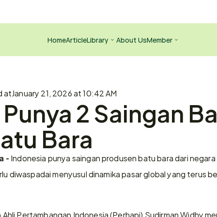
Home
Article
Library
About Us
Member
d at
January 21, 2026 at 10:42 AM
 Punya 2 Saingan Bar
atu Bara
 Indonesia punya saingan produsen batu bara dari negara l
a -
rlu diwaspadai menyusul dinamika pasar global yang terus b
hli Pertambangan Indonesia (Perhapi) Sudirman Widhy men