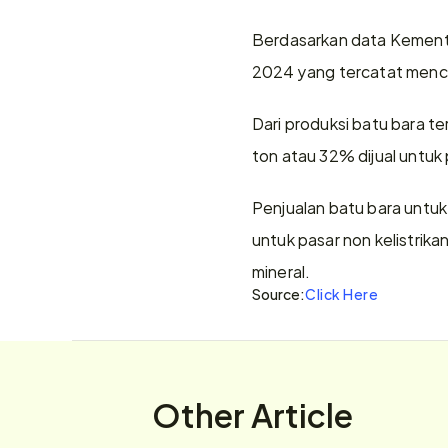
Berdasarkan data Kementer
2024 yang tercatat menca
Dari produksi batu bara ter
ton atau 32% dijual untuk
Penjualan batu bara untuk
untuk pasar non kelistrika
mineral.
Source:
Click Here
Other Article