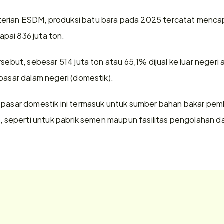
ian ESDM, produksi batu bara pada 2025 tercatat mencapai 
pai 836 juta ton.
sebut, sebesar 514 juta ton atau 65,1% dijual ke luar negeri a
 pasar dalam negeri (domestik).
 pasar domestik ini termasuk untuk sumber bahan bakar pemban
n, seperti untuk pabrik semen maupun fasilitas pengolahan d