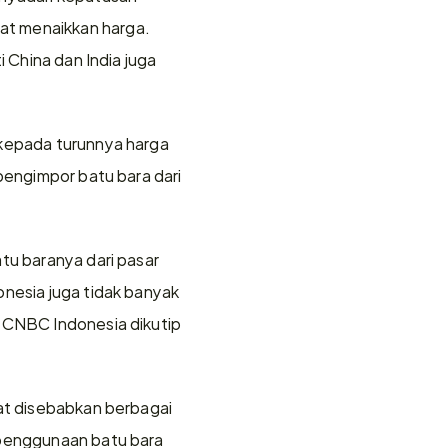
t menaikkan harga. 
 China dan India juga 
 kepada turunnya harga 
pengimpor batu bara dari 
tu baranya dari pasar 
nesia juga tidak banyak 
 CNBC Indonesia dikutip 
at disebabkan berbagai 
 penggunaan batu bara 