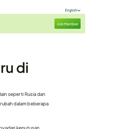
Select Language
English
Join Member
u di 
ain seperti Rusia dan 
erubah dalam beberapa 
yadari keputusan 