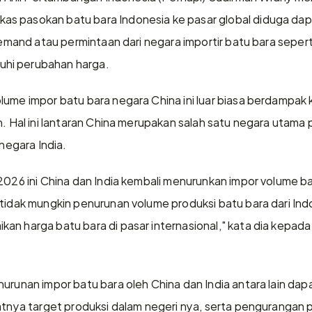
s pasokan batu bara Indonesia ke pasar global diduga dapa
 demand atau permintaan dari negara importir batu bara seperti
hi perubahan harga.
lume impor batu bara negara China ini luar biasa berdampak
n. Hal ini lantaran China merupakan salah satu negara utama 
 negara India.
2026 ini China dan India kembali menurunkan impor volume ba
 tidak mungkin penurunan volume produksi batu bara dari Indo
an harga batu bara di pasar internasional," kata dia kepada
nurunan impor batu bara oleh China dan India antara lain dap
katnya target produksi dalam negeri nya, serta pengurangan