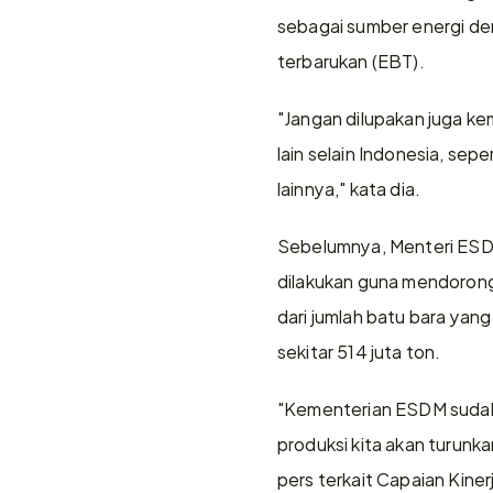
sebagai sumber energi deng
terbarukan (EBT).
"Jangan dilupakan juga ke
lain selain Indonesia, sep
lainnya," kata dia.
Sebelumnya, Menteri ESDM 
dilakukan guna mendorong
dari jumlah batu bara yang 
sekitar 514 juta ton.
"Kementerian ESDM sudah r
produksi kita akan turunka
pers terkait Capaian Kine