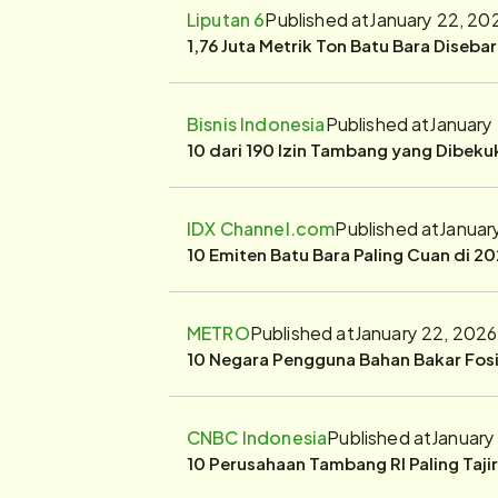
Liputan 6
Published at
January 22, 20
1,76 Juta Metrik Ton Batu Bara Diseba
Bisnis Indonesia
Published at
January
10 dari 190 Izin Tambang yang Dibek
IDX Channel.com
Published at
Januar
10 Emiten Batu Bara Paling Cuan di 20
METRO
Published at
January 22, 2026
10 Negara Pengguna Bahan Bakar Fosil
CNBC Indonesia
Published at
January
10 Perusahaan Tambang RI Paling Taji