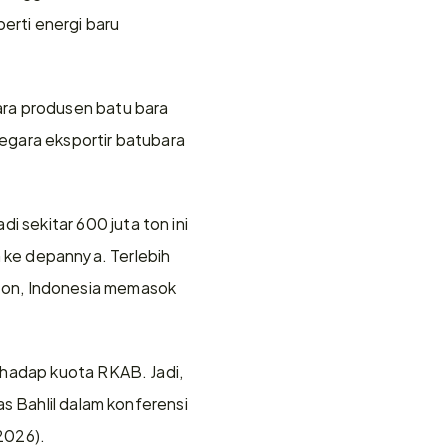
erti energi baru 
ra produsen batu bara 
negara eksportir batubara 
sekitar 600 juta ton ini 
ke depannya. Terlebih 
r ton, Indonesia memasok 
hadap kuota RKAB. Jadi, 
s Bahlil dalam konferensi 
2026).