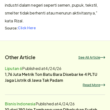
industri dalam negeri seperti semen, pupuk, tekstil, 
smelter tidak berhenti atau menurun aktivitasnya," 
kata Rizal.
Click Here
Source:
Other Article
See All Article
Liputan 6
Published at
4/24/26
1,76 Juta Metrik Ton Batu Bara Disebar ke 4 PLTU
Jaga Listrik di Jawa Tak Padam
Read More
Bisnis Indonesia
Published at
4/24/26
10 dari 190 Izin Tambang yang Dibekukan Sudah