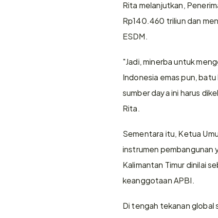
Rita melanjutkan, Penerim
Rp140.460 triliun dan me
ESDM.
"Jadi, minerba untuk meng
Indonesia emas pun, batu 
sumber daya ini harus dik
Rita.
Sementara itu, Ketua Umu
instrumen pembangunan y
Kalimantan Timur dinilai s
keanggotaan APBI.
Di tengah tekanan global s