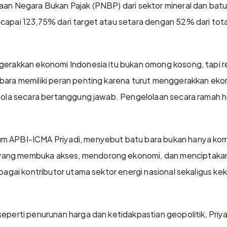
aan Negara Bukan Pajak (PNBP) dari sektor mineral dan bat
ncapai 123,75% dari target atau setara dengan 52% dari to
gerakkan ekonomi Indonesia itu bukan omong kosong, tapi r
bara memiliki peran penting karena turut menggerakkan ekono
elola secara bertanggung jawab. Pengelolaan secara ramah h
m APBI-ICMA Priyadi, menyebut batu bara bukan hanya komo
ang membuka akses, mendorong ekonomi, dan menciptakan 
ebagai kontributor utama sektor energi nasional sekaligus ke
eperti penurunan harga dan ketidakpastian geopolitik, Priya