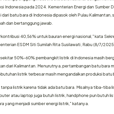
uksi Indonesia pada 2024. Kementerian Energi dan Sumber D
ari batu bara di Indonesia dipasok oleh Pulau Kalimantan, 
ah dan bertanggung jawab.
kontribusi 40,56% untuk bauran energi nasional," kata Sekret
nterian ESDM Siti Sumilah Rita Susilawati, Rabu (8/7/2025
 sekitar 50%-60% pembangkit listrik di Indonesia masih berg
an dari Kalimantan. Menurutnya, pertambangan batu bara me
butuhan listrik terbesar masih mengandalkan produksi batu 
tanpa listrik karena tidak ada batu bara. Misalnya tiba-tiba li
er atau laptop juga butuh listrik, handphone pun butuh listri
ra yang menjadi sumber energi listrik," katanya.