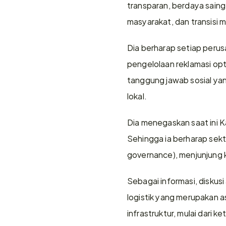
transparan, berdaya saing
masyarakat, dan transisi m
Dia berharap setiap per
pengelolaan reklamasi op
tanggung jawab sosial ya
lokal.
Dia menegaskan saat ini Ka
Sehingga ia berharap sekt
governance), menjunjung 
Sebagai informasi, diskusi
logistik yang merupakan 
infrastruktur, mulai dari k