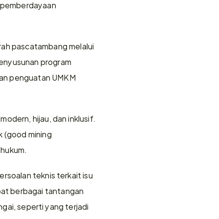
, pemberdayaan 
ah pascatambang melalui 
penyusunan program 
 dan penguatan UMKM 
dern, hijau, dan inklusif. 
 (good mining 
n hukum.
soalan teknis terkait isu 
at berbagai tantangan 
gai, seperti yang terjadi 