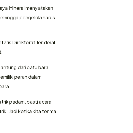
aya Mineral menyatakan 
sehingga pengelola harus 
aris Direktorat Jenderal 
).
antung dari batu bara, 
miliki peran dalam 
bara.
strik padam, pasti acara 
k. Jadi ketika kita terima 