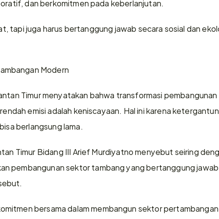
boratif, dan berkomitmen pada keberlanjutan.
kuat, tapi juga harus bertanggung jawab secara sosial dan ekol
tambangan Modern
imantan Timur menyatakan bahwa transformasi pembangunan
i rendah emisi adalah keniscayaan. Hal ini karena ketergant
 bisa berlangsung lama.
ntan Timur Bidang III Arief Murdiyatno menyebut seiring den
an pembangunan sektor tambang yang bertanggung jawab, 
sebut.
komitmen bersama dalam membangun sektor pertambangan 