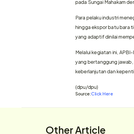
pada Sungai Mahakam den
Para pelaku industri meneg
hingga ekspor batu bara tid
yang adaptif dinilai mempe
Melalui kegiatan ini, APB
yang bertanggung jawab, 
keberlanjutan dan kepent
(dpu/dpu)
Source:
Click Here
Other Article