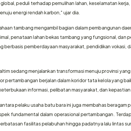
 global, peduli terhadap pemulihan lahan, keselamatan kerja
enuju energi rendah karbon," ujar dia.
usahaan tambang mengambil bagian dalam pembangunan daer
timal, penataan lahan bekas tambang yang fungsional, dan 
ng berbasis pemberdayaan masyarakat, pendidikan vokasi,
ltim sedang menjalankan transformasi menuju provinsi yang mo
or pertambangan berjalan dalam koridor tata kelola yang baik
keterbukaan informasi, pelibatan masyarakat, dan kepastia
 antara pelaku usaha batu bara ini juga membahas beragam per
aspek fundamental dalam operasional pertambangan. Terdap
eterbatasan fasilitas pelabuhan hingga padatnya lalu lintas sun