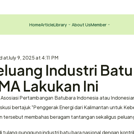
Home
Article
Library
About Us
Member
d at
July 9, 2025 at 4:11 PM
luang Industri Batu 
A Lakukan Ini  
Asosiasi Pertambangan Batubara Indonesia atau Indonesian 
kusi bertajuk "Penggerak Energi dari Kalimantan untuk Keber
an tersebut membahas beragam tantangan sekaligus peluang 
i tulang punggung industri batu bara nasional dengan kontrib