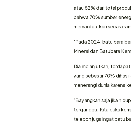
atau 82% dari total prod
bahwa 70% sumber energi d
memanfaatkan secara ram
"Pada 2024, batu bara ber
Mineral dan Batubara Keme
Dia melanjutkan, terdapat
yang sebesar 70% dihasilk
menerangi dunia karena ke
"Bayangkan saja jika hidup 
terganggu. Kita buka komput
telepon juga ingat batu ba