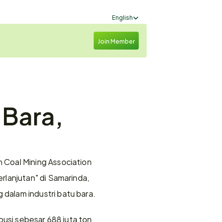
Select Language
English
Join Member
Bara, 
Coal Mining Association 
lanjutan" di Samarinda, 
dalam industri batu bara.
usi sebesar 688 juta ton 