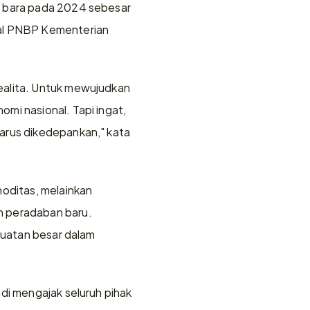
u bara pada 2024 sebesar 
tal PNBP Kementerian 
ealita. Untuk mewujudkan 
mi nasional. Tapi ingat, 
arus dikedepankan," kata 
ditas, melainkan 
peradaban baru. 
kuatan besar dalam 
di mengajak seluruh pihak 