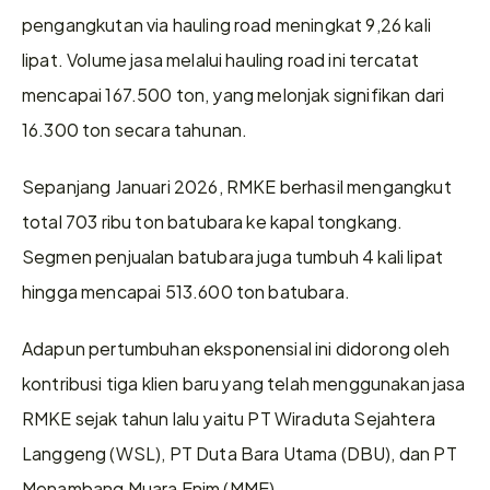
pengangkutan via hauling road meningkat 9,26 kali 
lipat. Volume jasa melalui hauling road ini tercatat 
mencapai 167.500 ton, yang melonjak signifikan dari 
16.300 ton secara tahunan. 
Sepanjang Januari 2026, RMKE berhasil mengangkut 
total 703 ribu ton batubara ke kapal tongkang. 
Segmen penjualan batubara juga tumbuh 4 kali lipat 
hingga mencapai 513.600 ton batubara. 
Adapun pertumbuhan eksponensial ini didorong oleh 
kontribusi tiga klien baru yang telah menggunakan jasa 
RMKE sejak tahun lalu yaitu PT Wiraduta Sejahtera 
Langgeng (WSL), PT Duta Bara Utama (DBU), dan PT 
Menambang Muara Enim (MME).