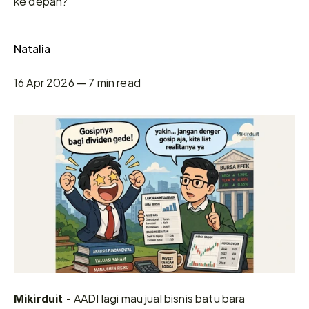
ke depan?
Natalia
16 Apr 2026 — 7 min read
AADI lagi mau jual bisnis batu bara 
Mikirduit - 