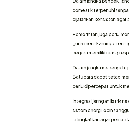
Dalam jangka pendek, lan
domestik terpenuhi tanpa 
dijalankan konsisten agar s
Pemerintah juga perlu mem
guna menekan impor energi
negara memiliki ruang res
Dalam jangka menengah, pri
Batubara dapat tetap menj
perlu dipercepat untuk m
Integrasi jaringan listrik
sistem energi lebih tangg
ditingkatkan agar pemanf