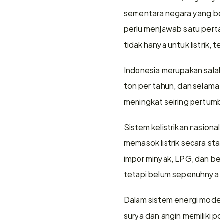
sementara negara yang ber
perlu menjawab satu perta
tidak hanya untuk listrik,
Indonesia merupakan salah
ton per tahun, dan selama i
meningkat seiring pertumb
Sistem kelistrikan nasio
memasok listrik secara st
impor minyak, LPG, dan ber
tetapi belum sepenuhnya
Dalam sistem energi modern
surya dan angin memiliki 