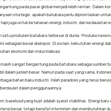
gantung pada pasar global menjadi lebih rentan. Dalam kon
nyaan strategis: apakah batubara perlu diprioritaskan untu
 tetapi juga untuk ketahanan energi, industri, dan kedaulatan 
 satu produsen batubara terbesar di dunia. Produksi nasiona
ni sebagian besar diekspor. Di sisi lain, kebutuhan energi dal
uhan ekonomi dan industrialisasi.
nal masih sangat bergantung pada batubara sebagai sumber 
abil dalam jumlah besar. Namun pada saat yang sama, Indone
bagai bahan baku industri. Inilah paradoks yang terus berul
 berdaulat dalam penggunaannya.
, baseload yang kuat adalah syarat stabilitas. Energi baru 
potensi besar, tetapi bersifat intermiten dan membutuhkan 