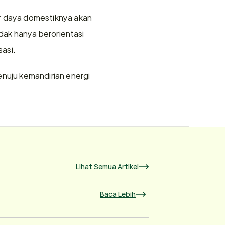
 daya domestiknya akan 
ak hanya berorientasi 
sasi.
uju kemandirian energi 
Lihat Semua Artikel
Baca Lebih