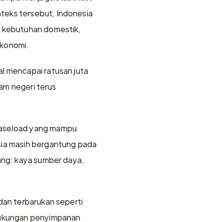
teks tersebut, Indonesia 
k kebutuhan domestik, 
ekonomi.
l mencapai ratusan juta 
am negeri terus 
baseload yang mampu 
sia masih bergantung pada 
ang: kaya sumber daya, 
dan terbarukan seperti 
dukungan penyimpanan 