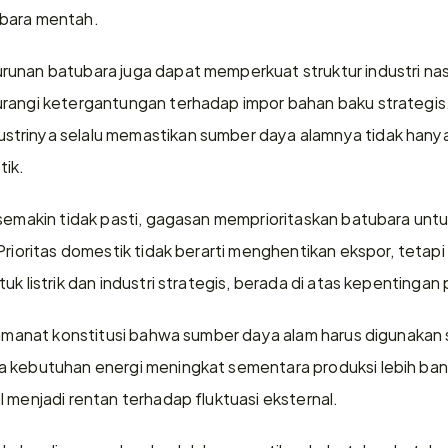
ubara mentah.
unan batubara juga dapat memperkuat struktur industri nas
rangi ketergantungan terhadap impor bahan baku strategis.
rinya selalu memastikan sumber daya alamnya tidak hanya d
ik.
 semakin tidak pasti, gagasan memprioritaskan batubara untu
 Prioritas domestik tidak berarti menghentikan ekspor, teta
uk listrik dan industri strategis, berada di atas kepentingan 
n amanat konstitusi bahwa sumber daya alam harus digunakan
 kebutuhan energi meningkat sementara produksi lebih banyak
 menjadi rentan terhadap fluktuasi eksternal.