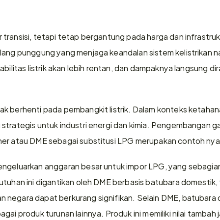
ransisi, tetapi tetap bergantung pada harga dan infrastruktur
lang punggung yang menjaga keandalan sistem kelistrikan na
bilitas listrik akan lebih rentan, dan dampaknya langsung dir
k berhenti pada pembangkit listrik. Dalam konteks ketahana
strategis untuk industri energi dan kimia. Pengembangan gas
her atau DME sebagai substitusi LPG merupakan contoh nya
engeluarkan anggaran besar untuk impor LPG, yang sebagian
utuhan ini digantikan oleh DME berbasis batubara domestik,
negara dapat berkurang signifikan. Selain DME, batubara d
ai produk turunan lainnya. Produk ini memiliki nilai tambah ja