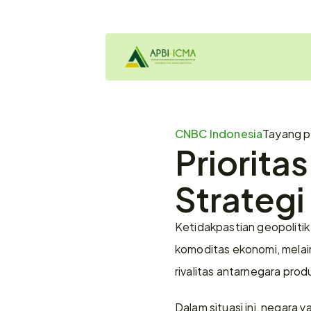
CNBC Indonesia
Tayang 
Priorita
Strategi
Ketidakpastian geopoliti
komoditas ekonomi, melain
rivalitas antarnegara pro
Dalam situasi ini, negara 