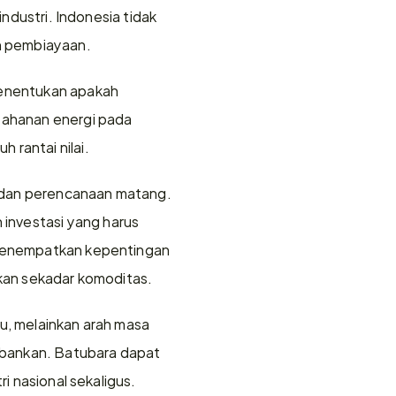
ndustri. Indonesia tidak 
an pembiayaan.
menentukan apakah 
tahanan energi pada 
 rantai nilai.
 dan perencanaan matang. 
investasi yang harus 
 menempatkan kepentingan 
ukan sekadar komoditas.
u, melainkan arah masa 
orbankan. Batubara dapat 
ri nasional sekaligus.