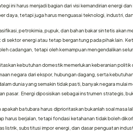
egi ini harus menjadi bagian dari visi kemandirian energi dan i
er daya, tetapi juga harus menguasai teknologi, industri, d
ifikasi, petrokimia, pupuk, dan bahan bakar sintetis akan 
 di sektor energi atau tetap bergantung pada pihak lain. Ke
 oleh cadangan, tetapi oleh kemampuan mengendalikan seluruh
ritaskan kebutuhan domestik memerlukan keberanian politik
aan negara dari ekspor, hubungan dagang, serta kebutuhan 
 dalam dunia yang semakin tidak pasti, banyak negara mulai
gan pasar. Energi diposisikan sebagai instrumen strategis, b
apakah batubara harus diprioritaskan bukanlah soal masa lal
ap harus berjalan, tetapi fondasi ketahanan tidak boleh dik
 listrik, substitusi impor energi, dan dasar penguatan indust