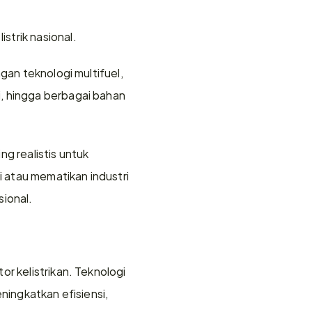
strik nasional.
gan teknologi multifuel, 
, hingga berbagai bahan 
g realistis untuk 
atau mematikan industri 
ional.
r kelistrikan. Teknologi 
ningkatkan efisiensi, 