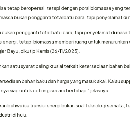
isa tetap beroperasi, tetapi dengan porsi biomassa yang ter
ssa bukan pengganti total batu bara, tapi penyelamat di m
 bukan pengganti total batu bara, tapi penyelamat di masa tr
as energi, tetapi biomassa memberi ruang untuk menurunkan 
ujar Bayu, dikutip Kamis (26/11/2025).
n satu syarat paling krusial terkait ketersediaan bahan b
etersediaan bahan baku dan harga yang masuk akal. Kalau supp
nya siap untuk cofiring secara bertahap,” jelasnya.
n bahwa isu transisi energi bukan soal teknologi semata, tet
stri di hulu.