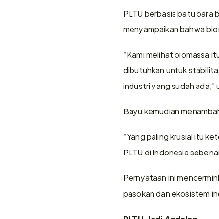
PLTU berbasis batu bara b
menyampaikan bahwa bioma
“Kami melihat biomassa itu
dibutuhkan untuk stabilit
industri yang sudah ada,” 
Bayu kemudian menambahka
“Yang paling krusial itu k
PLTU di Indonesia sebenar
Pernyataan ini mencerminka
pasokan dan ekosistem indu