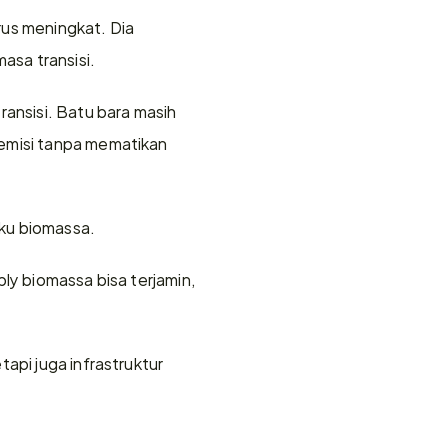
us meningkat. Dia 
asa transisi.
ansisi. Batu bara masih 
emisi tanpa mematikan 
aku biomassa.
ly biomassa bisa terjamin, 
api juga infrastruktur 