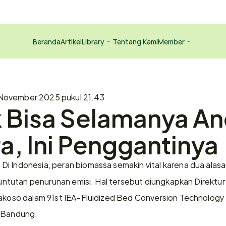
Beranda
Artikel
Library
Tentang Kami
Member
November 2025 pukul 21.43
 Bisa Selamanya An
a, Ini Penggantinya
 Di Indonesia, peran biomassa semakin vital karena dua alas
-
 tuntutan penurunan emisi. Hal tersebut diungkapkan Direktu
rakoso dalam 91st IEA–Fluidized Bed Conversion Technology
i Bandung.