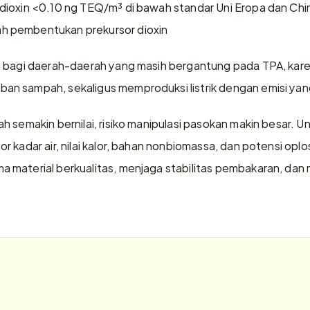
dioxin <0.10 ng TEQ/m³ di bawah standar Uni Eropa dan C
 pembentukan prekursor dioxin
g bagi daerah-daerah yang masih bergantung pada TPA, kar
n sampah, sekaligus memproduksi listrik dengan emisi ya
semakin bernilai, risiko manipulasi pasokan makin besar. Untuk
 kadar air, nilai kalor, bahan nonbiomassa, dan potensi oplos
material berkualitas, menjaga stabilitas pembakaran, dan mel