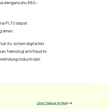
hina dengansuhu 880–
ena PLTU dapat 
ng aman.
 itu, sistem digital kini 
an Teknologi antifraud ini 
indungi industri dari 
Lihat Semua Artikel