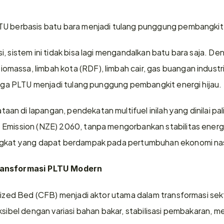
U berbasis batu bara menjadi tulang punggung pembangkit li
, sistem ini tidak bisa lagi mengandalkan batu bara saja. Den
assa, limbah kota (RDF), limbah cair, gas buangan industri
ingga PLTU menjadi tulang punggung pembangkit energi hijau.
 di lapangan, pendekatan multifuel inilah yang dinilai palin
Emission (NZE) 2060, tanpa mengorbankan stabilitas energi 
ngkat yang dapat berdampak pada pertumbuhan ekonomi nas
ransformasi PLTU Modern
dized Bed (CFB) menjadi aktor utama dalam transformasi sekto
ksibel dengan variasi bahan bakar, stabilisasi pembakaran, me