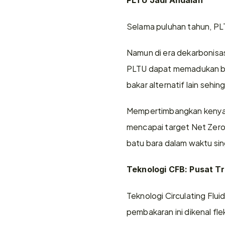
PLTU Jadi Andalan
Selama puluhan tahun, PLT
Namun di era dekarbonisasi
PLTU dapat memadukan biom
bakar alternatif lain seh
Mempertimbangkan kenyataan
mencapai target Net Zero 
batu bara dalam waktu si
Teknologi CFB: Pusat T
Teknologi Circulating Flui
pembakaran ini dikenal fle