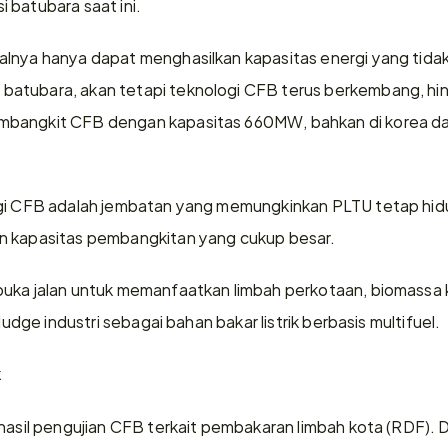
 batubara saat ini.
lnya hanya dapat menghasilkan kapasitas energi yang tidak 
atubara, akan tetapi teknologi CFB terus berkembang, hing
mbangkit CFB dengan kapasitas 660MW, bahkan di korea da
gi CFB adalah jembatan yang memungkinkan PLTU tetap hidup
n kapasitas pembangkitan yang cukup besar.
uka jalan untuk memanfaatkan limbah perkotaan, biomassa k
sludge industri sebagai bahan bakar listrik berbasis multifuel.
k
 hasil pengujian CFB terkait pembakaran limbah kota (RDF). 