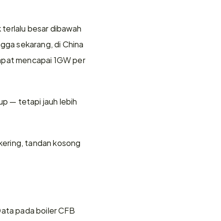
terlalu besar dibawah 
ga sekarang, di China 
pat mencapai 1GW per 
 — tetapi jauh lebih 
ering, tandan kosong 
Data pada boiler CFB 