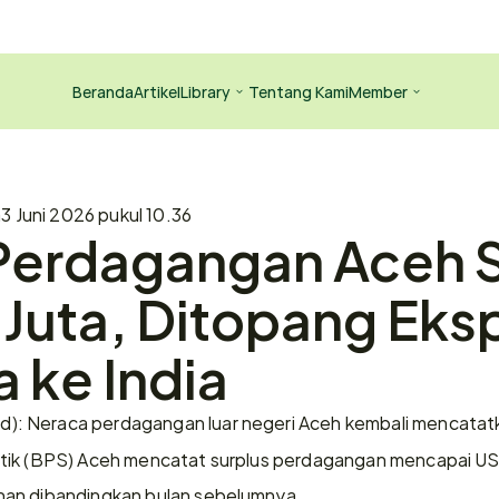
Beranda
Artikel
Library
Tentang Kami
Member
a
3 Juni 2026 pukul 10.36
Perdagangan Aceh S
Juta, Ditopang Eksp
 ke India
d): Neraca perdagangan luar negeri Aceh kembali mencatatka
ik (BPS) Aceh mencatat surplus perdagangan mencapai US$7,
nan dibandingkan bulan sebelumnya.