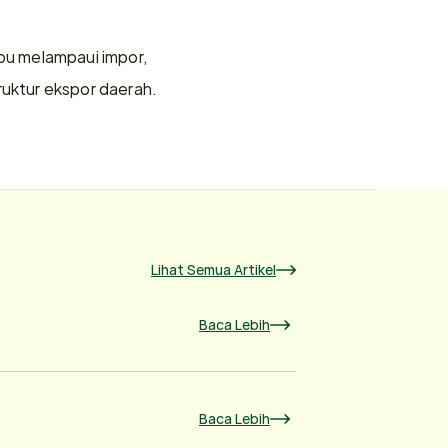
u melampaui impor, 
ktur ekspor daerah. 
Lihat Semua Artikel
Baca Lebih
Baca Lebih