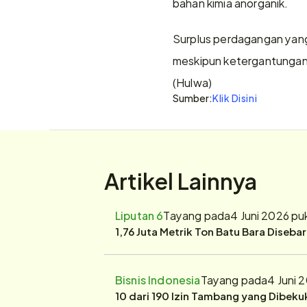
bahan kimia anorganik.
Surplus perdagangan yang
meskipun ketergantungan 
(Hulwa)
Sumber:
Klik Disini
Artikel Lainnya
Liputan 6
Tayang pada
4 Juni 2026 pu
1,76 Juta Metrik Ton Batu Bara Diseba
Bisnis Indonesia
Tayang pada
4 Juni 
10 dari 190 Izin Tambang yang Dibek