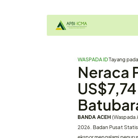
WASPADA ID
Tayang pad
Neraca 
US$7,74 
Batubara
 (Waspada.i
BANDA ACEH
2026. Badan Pusat Statist
ekspor mengalami penuru