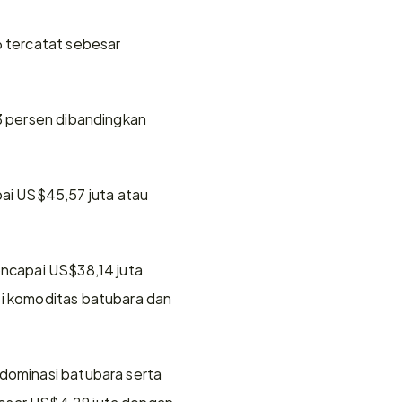
 tercatat sebesar 
3 persen dibandingkan 
i US$45,57 juta atau 
encapai US$38,14 juta 
si komoditas batubara dan 
dominasi batubara serta 
esar US$4,29 juta dengan 