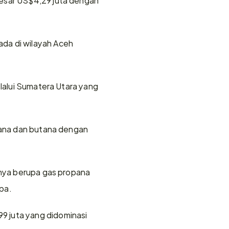
da di wilayah Aceh 
lalui Sumatera Utara yang 
pana dan butana dengan 
hnya berupa gas propana 
pa.
 juta yang didominasi 