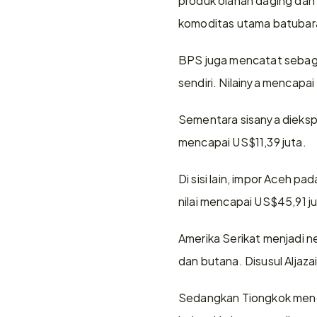
komoditas utama batubar
BPS juga mencatat sebagia
sendiri. Nilainya mencapai
Sementara sisanya diekspor
mencapai US$11,39 juta.
Di sisi lain, impor Aceh 
nilai mencapai US$45,91 ju
Amerika Serikat menjadi ne
dan butana. Disusul Aljaz
Sedangkan Tiongkok menemp