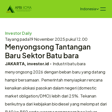
Select Language
Indonesia
Investor Daily
Tayang pada
19 November 2025 pukul 12.00
Menyongsong Tantangan 
Baru Sektor Batu bara
Industri batu bara 
JAKARTA, investor.id - 
menyongsong 2026 dengan beban baru yang datang 
hampir bersamaan. Pemerintah menyiapkan rencana 
kenaikan alokasi pasokan dalam negeri (domestic 
market obligation/DMO) lebih dari 25%. Tekanan 
berikutnya dari kebijakan biodiesel yang melompat dari 
B40 ke B50 serta wacana pengenaan bea keluar 