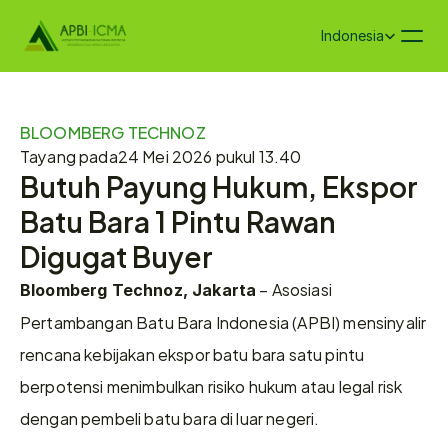
Select Language
Indonesia
BLOOMBERG TECHNOZ
Tayang pada
24 Mei 2026 pukul 13.40
Butuh Payung Hukum, Ekspor 
Batu Bara 1 Pintu Rawan 
Digugat Buyer
 – Asosiasi 
Bloomberg Technoz, Jakarta
Pertambangan Batu Bara Indonesia (APBI) mensinyalir 
rencana kebijakan ekspor batu bara satu pintu 
berpotensi menimbulkan risiko hukum atau legal risk 
dengan pembeli batu bara di luar negeri.