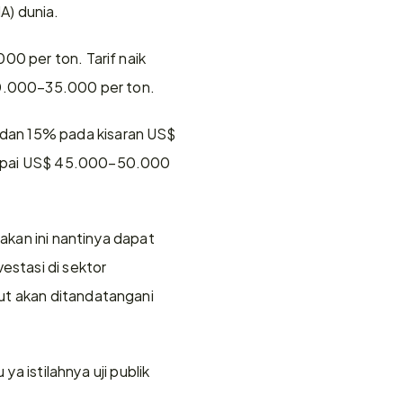
A) dunia.
0 per ton. Tarif naik 
0.000–35.000 per ton.
dan 15% pada kisaran US$ 
capai US$ 45.000–50.000 
kan ini nantinya dapat 
stasi di sektor 
ut akan ditandatangani 
a istilahnya uji publik 