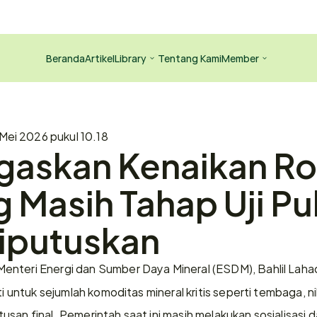
Beranda
Artikel
Library
Tentang Kami
Member
 Mei 2026 pukul 10.18
egaskan Kenaikan Roy
Masih Tahap Uji Pub
iputuskan
 Menteri Energi dan Sumber Daya Mineral (ESDM), Bahlil Laha
ti untuk sejumlah komoditas mineral kritis seperti tembaga, ni
san final. Pemerintah saat ini masih melakukan sosialisasi dan