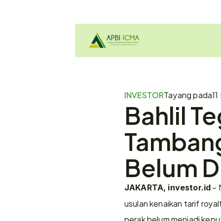
INVESTOR
Tayang pada
11
Bahlil T
Tambang 
Belum D
 –
JAKARTA, investor.id
usulan kenaikan tarif royal
perak belum menjadi keputu