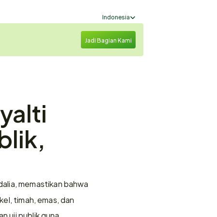
Select Language
Indonesia
Jadi Bagian Kami
alti 
lik, 
dalia, memastikan bahwa 
kel, timah, emas, dan 
 uji publik guna 