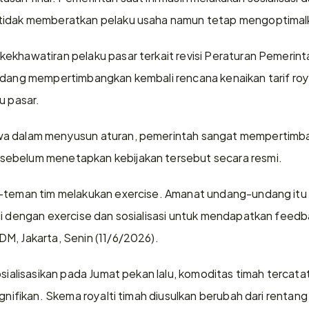
 tidak memberatkan pelaku usaha namun tetap mengoptima
ekhawatiran pelaku pasar terkait revisi Peraturan Pemerint
edang mempertimbangkan kembali rencana kenaikan tarif roya
u pasar.
a dalam menyusun aturan, pemerintah sangat mempertimban
sebelum menetapkan kebijakan tersebut secara resmi.
-teman tim melakukan exercise. Amanat undang-undang itu a
i dengan exercise dan sosialisasi untuk mendapatkan feedback 
M, Jakarta, Senin (11/6/2026).
osialisasikan pada Jumat pekan lalu, komoditas timah tercata
signifikan. Skema royalti timah diusulkan berubah dari renta