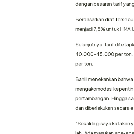
dengan besaran tarif yang
Berdasarkan draf tersebut,
menjadi 7,5% untuk HMA 
Selanjutnya, tarif ditet
40.000–45.000 per ton. S
per ton.
Bahlil menekankan bahwa k
mengakomodasi kepentinga
pertambangan. Hingga saat
dan diberlakukan secara e
“Sekali lagi saya katakan ya
lah. Ada masukan apa-apa,