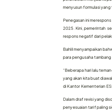
menyusun formulasi yang
Penegasan ini merespons k
2025. Kini, pemerintah  s
respons negatif dari pelak
Bahlil menyampaikan bahw
para pengusaha tambang 
“Beberapa hari lalu teman
yang akan kita buat diawal
di Kantor Kementerian ESD
Dalam draf revisi yang dis
penyesuaian tarif paling 