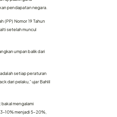
lkan pendapatan negara.
ah (PP) Nomor 19 Tahun 
lti setelah muncul 
gkan umpan balik dari 
dalah setiap peraturan 
dari pelaku,” ujar Bahlil 
t bakal mengalami 
ng 3–10% menjadi 5–20%, 