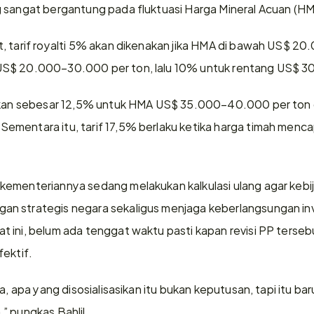
 sangat bergantung pada fluktuasi Harga Mineral Acuan (HM
 tarif royalti 5% akan dikenakan jika HMA di bawah US$ 20.00
US$ 20.000–30.000 per ton, lalu 10% untuk rentang US$ 3
apkan sebesar 12,5% untuk HMA US$ 35.000–40.000 per ton 
ementara itu, tarif 17,5% berlaku ketika harga timah men
ementeriannya sedang melakukan kalkulasi ulang agar kebija
n strategis negara sekaligus menjaga keberlangsungan inve
 ini, belum ada tenggat waktu pasti kapan revisi PP terseb
fektif.
, apa yang disosialisasikan itu bukan keputusan, tapi itu baru y
” pungkas Bahlil.