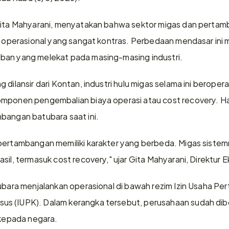
Gita Mahyarani, menyatakan bahwa sektor migas dan pertamb
ik operasional yang sangat kontras. Perbedaan mendasar ini
ban yang melekat pada masing-masing industri.
 dilansir dari Kontan, industri hulu migas selama ini beroper
mponen pengembalian biaya operasi atau cost recovery. Hal i
bangan batubara saat ini.
 pertambangan memiliki karakter yang berbeda. Migas sist
sil, termasuk cost recovery," ujar Gita Mahyarani, Direktur 
ubara menjalankan operasional di bawah rezim Izin Usaha Pert
s (IUPK). Dalam kerangka tersebut, perusahaan sudah dibe
 kepada negara.