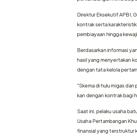
Direktur Eksekutif APBI, 
kontrak serta karakterist
pembiayaan hingga kewaji
Berdasarkan informasi yang
hasil yang menyertakan ko
dengan tata kelola pertam
"Skema di hulu migas dan
kan dengan kontrak bagi ha
Saat ini, pelaku usaha bat
Usaha Pertambangan Khusu
finansial yang terstruktur