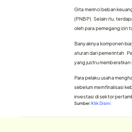
Gita merinci beban keuanga
(PNBP). Selain itu, terdap
oleh para pemegang izin 
Banyaknya komponen biaya 
aturan dari pemerintah. P
yang justru memberatkan st
Para pelaku usaha menghar
sebelum memfinalisasi kebi
investasi di sektor perta
Sumber:
Klik Disini