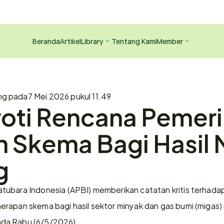
Beranda
Artikel
Library
Tentang Kami
Member
ng pada
7 Mei 2026 pukul 11.49
oti Rencana Pemeri
 Skema Bagi Hasil M
g
tubara Indonesia (APBI) memberikan catatan kritis terhada
rapan skema bagi hasil sektor minyak dan gas bumi (migas) u
da Rabu (6/5/2026).