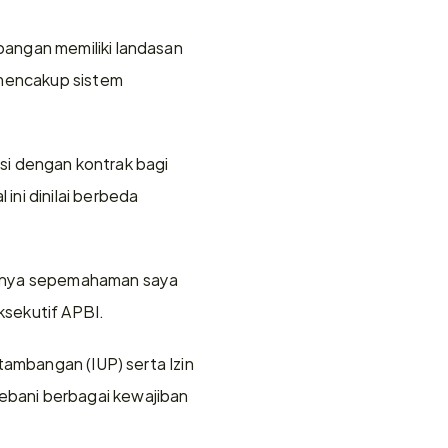
angan memiliki landasan 
 mencakup sistem 
asi dengan kontrak bagi 
ni dinilai berbeda 
emnya sepemahaman saya 
Eksekutif APBI.
ambangan (IUP) serta Izin 
bani berbagai kewajiban 