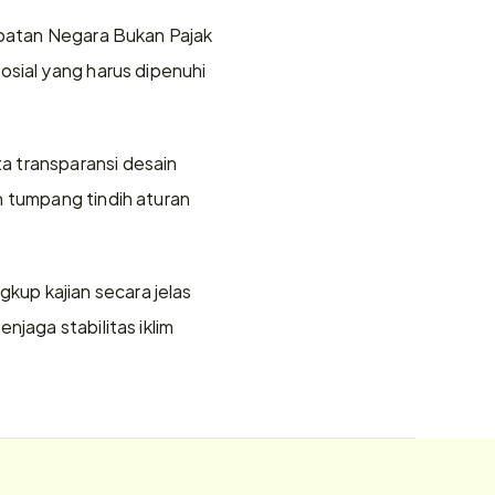
apatan Negara Bukan Pajak 
sial yang harus dipenuhi 
 transparansi desain 
 tumpang tindih aturan 
up kajian secara jelas 
jaga stabilitas iklim 