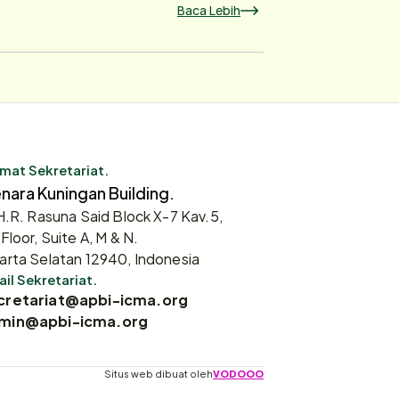
Baca Lebih
mat Sekretariat.
nara Kuningan Building.
 H.R. Rasuna Said Block X-7 Kav.5,
 Floor, Suite A, M & N.
arta Selatan 12940, Indonesia
il Sekretariat.
cretariat@apbi-icma.org
min@apbi-icma.org
Situs web dibuat oleh
VODOOO