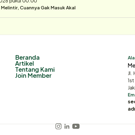
2026 pukul 00.00
r Melintir, Cuannya Gak Masuk Akal
Beranda
Ala
Artikel
Me
Tentang Kami
Jl.
Join Member
1st
Jak
Ema
se
ad