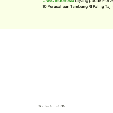
CNBC Indonesia
Tayang pada
8 Mei 
10 Perusahaan Tambang RI Paling Taji
© 2025 APBI-ICMA