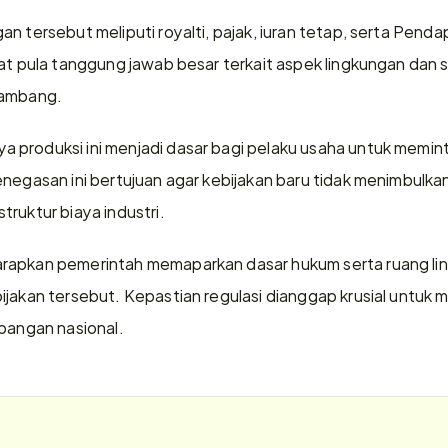
n tersebut meliputi royalti, pajak, iuran tetap, serta Pend
at pula tanggung jawab besar terkait aspek lingkungan dan so
tambang.
produksi ini menjadi dasar bagi pelaku usaha untuk meminta
enegasan ini bertujuan agar kebijakan baru tidak menimbulkan
ruktur biaya industri.
apkan pemerintah memaparkan dasar hukum serta ruang lingk
jakan tersebut. Kepastian regulasi dianggap krusial untuk men
mbangan nasional.