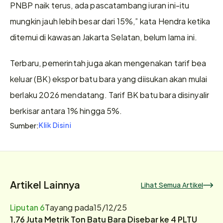
PNBP naik terus, ada pascatambang iuran ini-itu 
mungkin jauh lebih besar dari 15%,” kata Hendra ketika 
ditemui di kawasan Jakarta Selatan, belum lama ini.
Terbaru, pemerintah juga akan mengenakan tarif bea 
keluar (BK) ekspor batu bara yang diisukan akan mulai 
berlaku 2026 mendatang. Tarif BK batu bara disinyalir 
berkisar antara 1% hingga 5%.
Klik Disini
Sumber:
Artikel Lainnya
Lihat Semua Artikel
Liputan 6
Tayang pada
15/12/25
1,76 Juta Metrik Ton Batu Bara Disebar ke 4 PLTU