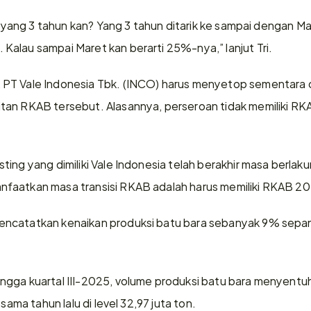
ri yang 3 tahun kan? Yang 3 tahun ditarik ke sampai dengan Ma
alau sampai Maret kan berarti 25%-nya,” lanjut Tri.
PT Vale Indonesia Tbk. (INCO) harus menyetop sementara 
an RKAB tersebut. Alasannya, perseroan tidak memiliki RKAB
ing yang dimiliki Vale Indonesia telah berakhir masa berlak
faatkan masa transisi RKAB adalah harus memiliki RKAB 202
encatatkan kenaikan produksi batu bara sebanyak 9% sepa
gga kuartal III-2025, volume produksi batu bara menyentuh 3
 sama tahun lalu di level 32,97 juta ton.