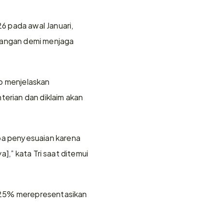
pada awal Januari, 
angan demi menjaga 
o menjelaskan 
rian dan diklaim akan 
a penyesuaian karena 
],” kata Tri saat ditemui 
 25% merepresentasikan 