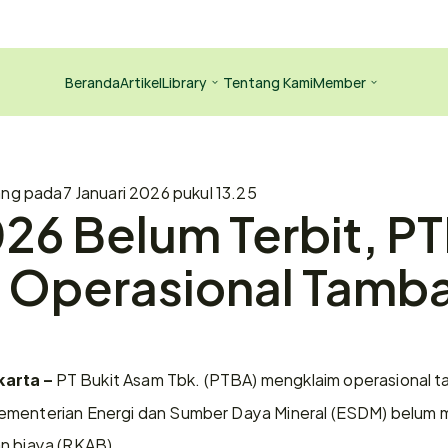
Beranda
Artikel
Library
Tentang Kami
Member
ang pada
7 Januari 2026 pukul 13.25
6 Belum Terbit, PT
n Operasional Tamba
 PT Bukit Asam Tbk. (PTBA) mengklaim operasional t
arta –
ementerian Energi dan Sumber Daya Mineral (ESDM) belum m
n biaya (RKAB).