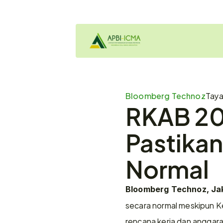
Bloomberg Technoz
Tay
RKAB 202
Pastika
Normal
Bloomberg Technoz, Jak
secara normal meskipun K
rencana kerja dan anggara