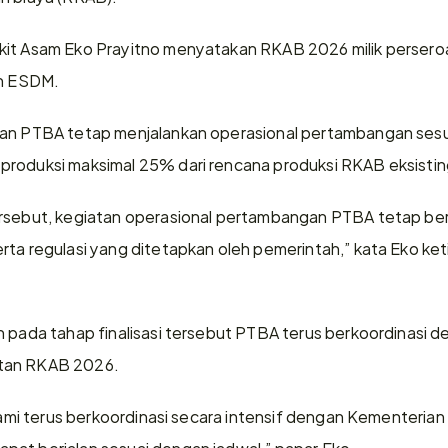
kit Asam Eko Prayitno menyatakan RKAB 2026 milik perseroa
an ESDM.
kan PTBA tetap menjalankan operasional pertambangan sesu
produksi maksimal 25% dari rencana produksi RKAB eksisti
ersebut, kegiatan operasional pertambangan PTBA tetap berj
rta regulasi yang ditetapkan oleh pemerintah,” kata Eko keti
n pada tahap finalisasi tersebut PTBA terus berkoordinasi
tan RKAB 2026.
 kami terus berkoordinasi secara intensif dengan Kementeria
pat berjalan sesuai dengan jadwal,” papar Eko.