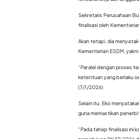
Sekretaris Perusahaan Bu
finalisasi oleh Kementeri
Akan tetapi, dia menyata
Kementerian ESDM, yakni 
“Paralel dengan proses t
ketentuan yang berlaku se
(7/1/2026).
Selain itu, Eko menyataka
guna memastikan penerbi
“Pada tahap finalisasi ini
persetujuan RKAB 2026 da