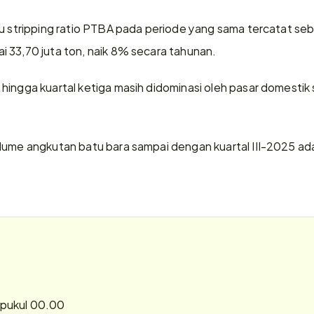
u stripping ratio PTBA pada periode yang sama tercatat sebe
 33,70 juta ton, naik 8% secara tahunan. 
hingga kuartal ketiga masih didominasi oleh pasar domesti
lume angkutan batu bara sampai dengan kuartal III-2025 adala
 pukul 00.00