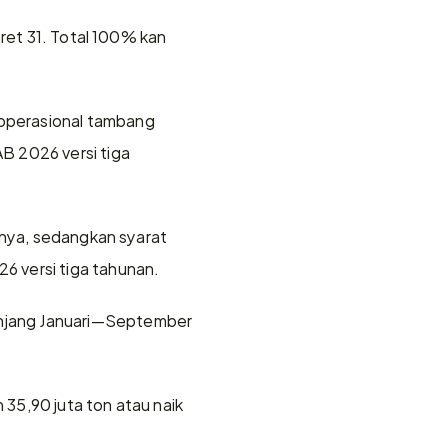
ret 31. Total 100% kan 
operasional tambang 
 2026 versi tiga 
unya, sedangkan syarat 
6 versi tiga tahunan.
njang Januari—September 
5,90 juta ton atau naik 