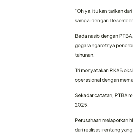
“Oh ya, itu kan tarikan da
sampai dengan Desember. K
Beda nasib dengan PTBA, 
gegara ngaretnya penerbit
tahunan.
Tri menyatakan RKAB eksist
operasional dengan meman
Sekadar catatan, PTBA m
2025.
Perusahaan melaporkan hin
dari realisasi rentang yang