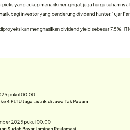
 picks yang cukup menarik mengingat juga harga sahamnya b
ik bagi investor yang cenderung dividend hunter," ujar Farr
iproyeksikan menghasilkan dividend yield sebesar 7,5%, IT
025 pukul 00.00
r ke 4 PLTU Jaga Listrik di Jawa Tak Padam
mber 2025 pukul 00.00
ukan Sudah Bayar Jaminan Reklamasi