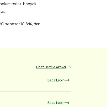
elum terlalu banyak 
as.  
MG sebesar 10,8%, dan 
Lihat Semua Artikel
Baca Lebih
Baca Lebih