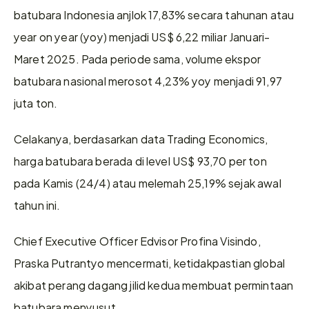
batubara Indonesia anjlok 17,83% secara tahunan atau 
year on year (yoy) menjadi US$ 6,22 miliar Januari-
Maret 2025. Pada periode sama, volume ekspor 
batubara nasional merosot 4,23% yoy menjadi 91,97 
juta ton. 
Celakanya, berdasarkan data Trading Economics, 
harga batubara berada di level US$ 93,70 per ton 
pada Kamis (24/4) atau melemah 25,19% sejak awal 
tahun ini. 
Chief Executive Officer Edvisor Profina Visindo, 
Praska Putrantyo mencermati, ketidakpastian global 
akibat perang dagang jilid kedua membuat permintaan 
batubara menyusut. 